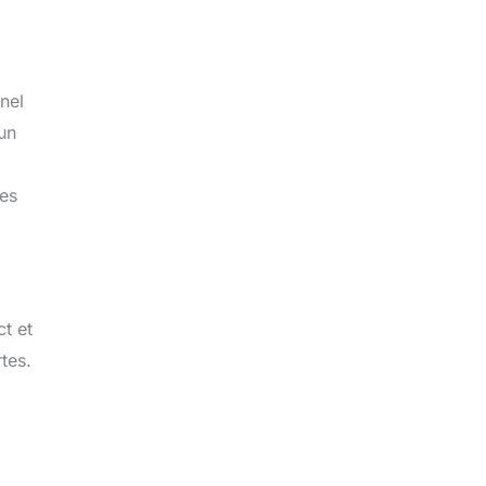
nnel
 un
ces
t et
tes.