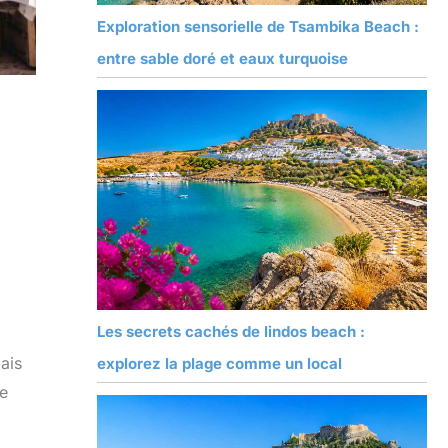
Exploration sensorielle de Tsambika Beach :
entre sable doré et eaux turquoise
Les secrets cachés de lindos beach :
ais
explorez la plage comme un local
de