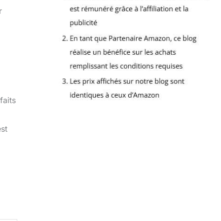
r
faits
st