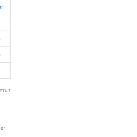
n
n
n
truit
éer