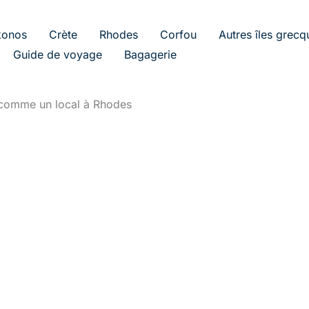
onos
Crète
Rhodes
Corfou
Autres îles grecq
Guide de voyage
Bagagerie
 comme un local à Rhodes