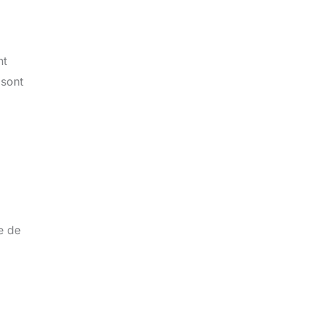
nt
 sont
e de
à