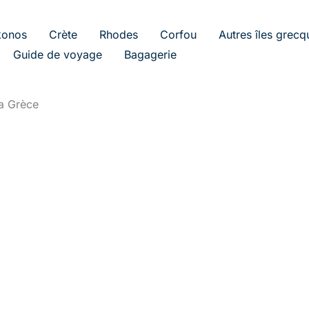
onos
Crète
Rhodes
Corfou
Autres îles grecq
Guide de voyage
Bagagerie
a Grèce