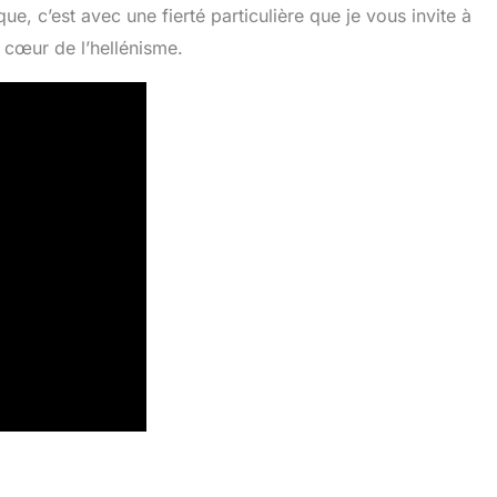
 c’est avec une fierté particulière que je vous invite à
 cœur de l’hellénisme.