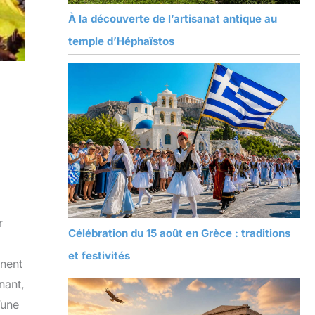
À la découverte de l’artisanat antique au
temple d’Héphaïstos
r
Célébration du 15 août en Grèce : traditions
et festivités
nnent
nant,
’une