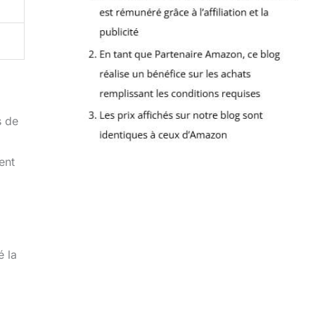
s de
ent
é la