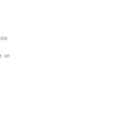
iolo
r, un