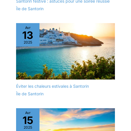
Santorin festive : astuces pour une soirée réussie
vous connecter à votre
Île de Santorin
smartphone via l'application
Creators. Pour les réunions en
ligne et le streaming, l'appareil
photo peut être converti en une
webcam 4K de haute qualité.
Avr
Connexion à l'iPhone : 1)
13
Téléchargez l'application Sony
Creators depuis l'App Store. 2)
2025
Activez le Bluetooth et le WiFi
sur l'iPhone et l'appareil photo.
3) Connectez les appareils via
l'application. > Vous pouvez
ensuite transférer directement
des photos et des vidéos et
contrôler l'appareil photo à
distance via votre smartphone.
CONTENU DE LA LIVRAISON :
boîtier ZV-E10, objectif SEL1650
Éviter les chaleurs estivales à Santorin
II avec capuchon et pare-soleil,
batterie NP-FW50, sans
Île de Santorin
chargeur (un chargeur USB de
1,5 A est recommandé), câble
USB-C.
Avr
15
2025