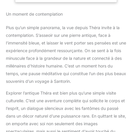
concentrer sur la prise de vue et faire la mise au point plus tard
résolution dans un boîtier
spontanée. Et si vous souhaitez
UNE RAPIDITE ULTIME : Rafale 6 i/s (AFC) et 10 i/s (AFS) -
compact pour des prises de
vous développer : le ZV-E10 est
Autofocus ultra rapide DFD 49 collimateurs UNE UTILISATION
vue confortables en
compatible avec plus de 70
Un moment de contemplation
INTUITIVE : Viseur OLED 2360K points (grossissement env.
déplacement. Profitez de sa
objectifs Sony à monture E. UNE
0.74x) pour un cadrage confortable et précis - Écran LCD 3.0“
polyvalence grâce à sa monture
NETTETÉ OPTIMALE POUR
1840K pts tactile - Autonomie 300 photos environ - Flash
RF offrant la possibilité
CHAQUE MOTIF ET CHAQUE
Plus qu’un simple panorama, la vue depuis Théra invite à la
intégré
d'utiliser aussi bien des
SCÈNE Gardez votre sujet
objectifs RF que EF.
parfaitement net grâce à la
contemplation. S’asseoir sur une pierre antique, face à
technologie avancée Real-Time
l’immensité bleue, et laisser le vent porter ses pensées est une
Eye AF de Sony, pour les
personnes et les animaux,
expérience profondément ressourçante. On se sent à la fois
idéale pour les photos et les
vidéos 4K. Utilisez le mode de
minuscule face à la grandeur de la nature et connecté à des
présentation des produits pour
changer rapidement la mise au
millénaires d’histoire humaine. C’est un moment hors du
point lors des critiques ou des
temps, une pause méditative qui constitue l’un des plus beaux
déballages. Faites confiance à
l'autofocus rapide et fiable qui
souvenirs d’un voyage à Santorin.
vous permet de garder
facilement le contrôle à tout
moment. UN RENDU
Explorer l’antique Théra est bien plus qu’une simple visite
PROFESSIONNEL SANS
RETOUCHE Mettez en valeur
culturelle. C’est une aventure complète qui sollicite le corps et
vos contenus directement
l’esprit, un dialogue silencieux avec les fantômes du passé
depuis votre caméra grâce aux
styles créatifs et aux profils
dans un décor naturel d’une puissance rare. En quittant le site,
d'image pour les photos et les
vidéos. Que vous recherchiez
on emporte avec soi non seulement des images
des teintes
spectaculaires, mais aussi le sentiment d’avoir touché du
cinématographiques, des