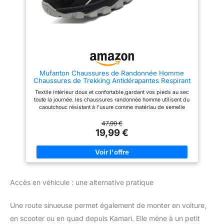
Mufanton Chaussures de Randonnée Homme
Chaussures de Trekking Antidérapantes Respirant
Chaussure de Marche Stabilité
Textile intérieur doux et confortable,gardant vos pieds au sec
Sneakers,Noir,EU39
toute la journée. les chaussures randonnée homme utilisent du
caoutchouc résistant à l'usure comme matériau de semelle
extérieure, offrent excellent confort et une excellente
adhérence, Le motif unique sur la semelle a une grande
47,99 €
distance pour éviter les embouteillages. Une semelle
19,99 €
intercalaire MD flexible absorbe les chocs à chaque pas. De
plus, la semelle intérieure flexible offre un soutien et un amorti
pour toutes les aventures en plein air. L'embout de protection
en caoutchouc garantit une protection optimale sur les rochers
et les pierres. la chaussure de randonnée mi-haute assure un
bon maintien de la cheville et une bonne stabilité. Ces
Accès en véhicule : une alternative pratique
Chaussures de Randonnée offrent des performances de
premier ordre et un confort maximal sur tous vos chemins.Ils
conviennent à la randonnée, au camping, à l'escalade, au vélo,
Une route sinueuse permet également de monter en voiture,
à la pêche, à la randonnée, au trekking et bien plus encore.
en scooter ou en quad depuis Kamari. Elle mène à un petit