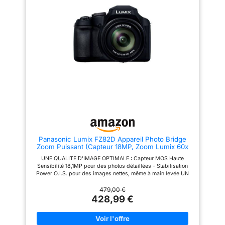
et le stabilisateur d'image
REPENSÉES – CRÉATIVITÉ
numérique(3) réduit les
SOUS TOUS LES ANGLES
secousses pour un rendu précis
Enregistrez des vidéos 4K
et net. LA CRÉATIVITÉ À
époustouflantes avec un
PORTÉE DE MAIN : ajoutez
suréchantillonnage 6K pour une
facilement des effets pour
netteté et une clarté maximales,
obtenir des résultats
ou prenez des photos de 24,2
époustouflants avec les filtres
mégapixels avec une
créatifs et la fonction de
profondeur de couleur et de
création assistée. Vous pourrez
détail impressionnante. Le ZV-
ainsi tester divers modes et
E10 offre aux créatifs hybrides
effets de prise de vue, et régler
la flexibilité nécessaire pour
l'éclairage, le flou d'arrière-
passer sans effort d'une
plan et plus encore pour des
narration vidéo dynamique à
photos personnalisées. UNE
une photographie de haute
CONNECTIVITÉ FLUIDE :
qualité, le tout dans un boîtier
utilisez Camera Connect pour
compact et léger. PRÊT POUR
relier votre appareil photo
LA PRISE DE VUE L'objectif
Panasonic Lumix FZ82D Appareil Photo Bridge
hybride Canon EOS R100 à
zoom motorisé 16-50 mm OSS II
Zoom Puissant (Capteur 18MP, Zoom Lumix 60x
votre smartphone pour des
fourni offre une grande
F2.8-5.9, Grand Angle 20mm, Viseur OLED, Ecran
prises de vue à distance et le
polyvalence pour la photo et la
UNE QUALITE D'IMAGE OPTIMALE : Capteur MOS Haute
Tactile, Vidéo 4K, Stabilisation) Noir
transfert de fichiers via le
vidéo. Capturez des scènes
Sensibilité 18,1MP pour des photos détaillées - Stabilisation
Bluetooth et le Wi-Fi pour
larges, des portraits et des
Power O.I.S. pour des images nettes, même à main levée UN
partager vos contenus
moments du quotidien avec un
OBJECTIF ULTRA POLYVALENT : Zoom Lumix ultra puissant
facilement avec vos proches.
seul objectif compact. Grâce à
60x avec grand angle 20mm (20-1200mm) pour aller au plus
479,00 €
COMPACT ET FACILE À
la stabilisation optique de
près du sujet - Ouverture F2.8 - 5.9 pour des photos
428,99 €
UTILISER : l'EOS R100 combine
l'image, à l'autofocus silencieux
lumineuses DES FONCTIONS EXPERTES : Vidéo 4K 30p/Vidéo
une interface conviviale, des
et à son design rétractable, il
Full HD 60p - Photo 4K pour réaliser une rafale de 30 i/s et
commandes tactiles et un viseur
est parfait pour les vlogs à main
capturer l'instant parfait - Fonction Post Focus afin de vous
électronique (EVF) haute
levée ou la photographie de rue