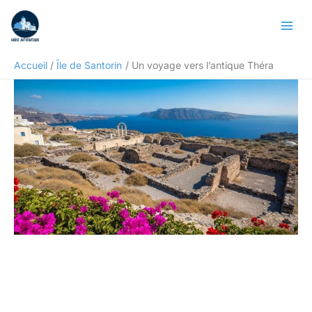
Aller
Rechercher
au
contenu
Accueil
Île de Santorin
Un voyage vers l’antique Théra