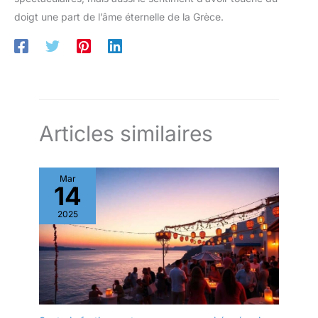
couleurs vives ou une base
doigt une part de l’âme éternelle de la Grèce.
neutre pour un traitement
ultérieur, le ZV-E10 vous aide à
définir votre identité visuelle.
Grâce au bouton de flou
d'arrière-plan, vous pouvez
également créer un arrière-plan
d'aspect professionnel en un
seul clic. UN SON CLAIR, UNE
IMPRESSION COMPLÈTE –
DIRECTEMENT À PARTIR DE
L'APPAREIL PHOTO Enregistrez
Articles similaires
un son clair et naturel grâce au
microphone directionnel à 3
capsules intégré. Parfait pour
les enregistrements vocaux sur
Mar
caméra ou les bruits ambiants.
14
Pour les utilisations en extérieur,
vous pouvez ajouter une
bonnette anti-vent ou connecter
2025
un microphone externe via
l'entrée 3,5 mm ou la griffe
multi-interface Sony, pour des
enregistrements audio
professionnels pour les vidéos
et les diffusions en direct.
PARTAGEZ VOTRE CONTENU
AUTOUR DE VOUS Pour une
transmission stable des
images, vous pouvez facilement