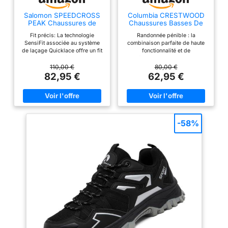
Salomon SPEEDCROSS
Columbia CRESTWOOD
PEAK Chaussures de
Chaussures Basses De
randonnée pour homme
Randonnée Et Trekking
Fit précis: La technologie
Randonnée pénible : la
Homme, Noir (Shark x
SensiFit associée au système
combinaison parfaite de haute
Columbia Grey), 44 EU
de laçage Quicklace offre un fit
fonctionnalité et de
précis et homogène, ajustable
performance, ce randonneur
en un instant. Protection tout-
polyvalent vous offrira des
110,00 €
80,00 €
terrain : Le pare-pierres et la
années de service confortable
82,95 €
62,95 €
protection talon résistent aux
terrains les plus accidentés.
Adhérence active: Avec son
profil de crampons agressifs, le
Contagrip garantit une
adhérence performante sur tous
-58%
les types de surface et de
terrain. Protégez vos pieds
quelles que soient la distance
ou l’allure