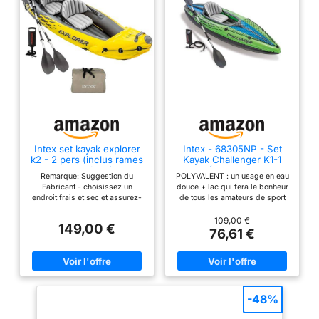
Intex set kayak explorer
Intex - 68305NP - Set
k2 - 2 pers (inclus rames
Kayak Challenger K1-1
et gonfleur)
Pers (Inclus Rame Et
Remarque: Suggestion du
POLYVALENT : un usage en eau
Gonfleur)
Fabricant - choisissez un
douce + lac qui fera le bonheur
endroit frais et sec et assurez-
de tous les amateurs de sport
vous que le bateau est propre et
en plein air CONFORTABLE :
sec avant de le ranger Gonflage
assise et dossier gonflables
109,00 €
149,00 €
et dégonflage facile grâce à
amovibles et ajustables
76,61 €
ses valves 2en1 Inclut des
PRATIQUE : format compact une
avirons, une pompe, une corde
fois dégonflé et facilement
d'arrimage et un kit de
transportable grâce à son sac
réparation
de transport inclus SOLIDITÉ :
sa structure en vinyle renforcé
permet au kayak de résister à la
-48%
plupart des évènements et
perdurer à travers les saisons