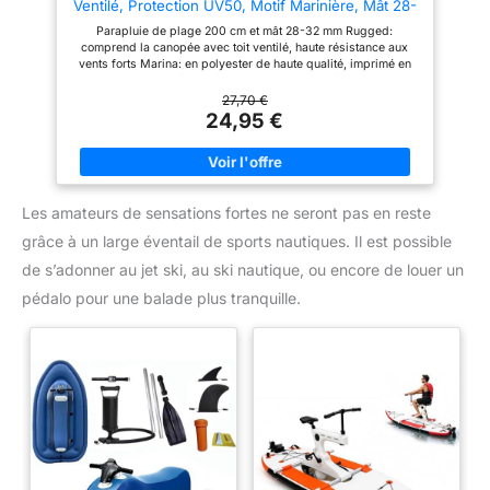
Ventilé, Protection UV50, Motif Marinière, Mât 28-
32 mm, Mât Flexible, Y Compris Sac de Transport
Parapluie de plage 200 cm et mât 28-32 mm Rugged:
comprend la canopée avec toit ventilé, haute résistance aux
vents forts Marina: en polyester de haute qualité, imprimé en
couleurs, avec 8 mâts en fibre de verre et un mât flexible pour
diriger l'ombre Protection maximale: doublure intérieure
27,70 €
argentée et protection UV50 Transport: offre un sac rayé avec
24,95 €
poignée pour un rangement et un transport pratiques du
parapluie
Les amateurs de sensations fortes ne seront pas en reste
grâce à un large éventail de sports nautiques. Il est possible
de s’adonner au jet ski, au ski nautique, ou encore de louer un
pédalo pour une balade plus tranquille.