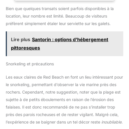
et garantit toujours une adhérence maximale pendant les
Bien que quelques transats soient parfois disponibles à la
activités aquatiques. LÉGÈRES ET FLEXIBLES : Les chaussures
SEAC Splash sont extrêmement légères et ne pèsent que 0,350
location, leur nombre est limité. Beaucoup de visiteurs
kg ! Equipées d'un système de pliage unique, ces chaussures
de plongée prennent très peu de place et sont parfaites pour
préfèrent simplement étaler leur serviette sur les galets.
être emportées à tout moment !
Lire plus
Santorin : options d'hébergement
pittoresques
Snorkeling et précautions
Les eaux claires de Red Beach en font un lieu intéressant pour
le snorkeling, permettant d’observer la vie marine près des
rochers. Cependant, notre suggestion, noter que la plage est
sujette à de petits éboulements en raison de l’érosion des
falaises. Il est donc recommandé de ne pas s’installer trop
près des parois rocheuses et de rester vigilant. Malgré cela,
l’expérience de se baigner dans un tel décor reste
inoubliable
.