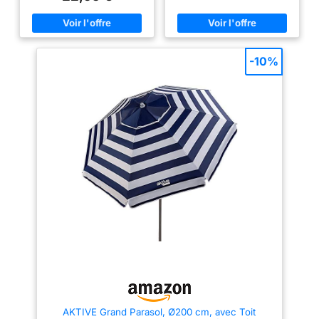
panneaux colorés, avec 8 tiges
qualité et panneaux colorés,
en fibre de verre et un mât
avec 8 tiges en fibre de verre et
flexible pour guider l'ombre
un mât flexible pour guider
Protection maximale: doublure
l'ombre Protection maximale:
intérieure argentée et protection
doublure intérieure argentée et
UV50 Transport: offre un sac
protection UV50 Transport: offre
-10%
rayé avec poignée pour un
un sac avec poignée pour un
rangement et un transport
rangement et un transport
pratiques du parapluie
pratiques du parasol
AKTIVE Grand Parasol, Ø200 cm, avec Toit