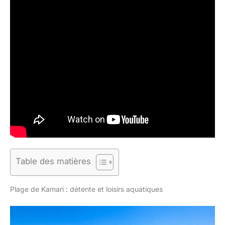
Table des matières
Plage de Kamari : détente et loisirs aquatiques