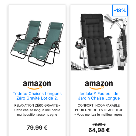
-18%
Todeco Chaises Longues
tectake® Fauteuil de
Zéro Gravité Lot de 2,
Jardin Chaise Longue
Fauteuils Relax de Jardin
Pliable & Inclinable avec
RELAXATION ZÉRO GRAVITÉ –
CONFORT INCOMPARABLE,
Pliables en Textilène
Rembourrage, Repose
Cette chaise longue inclinable
POUR UNE DÉTENTE ABSOLUE
Respirant avec Repose-
Pieds, Accoudoirs,
multiposition accompagne
- Vous méritez le meilleur repos!
Tête, Dossier Inclinable
Appuie-tête Amovible
naturellement le corps pour
Avec notre bain de soleil jardin
Multiposition, Bain de
Salon de Jardin Exterieur,
passer facilement de la lecture
extérieur, découvrez le luxe
78,90 €
Soleil Terrasse Balcon
Structure en Acier époxy,
79,99 €
à la sieste, afin de profiter d’un
d’un appui-tête et d’un
64,98 €
Piscine, Vert
Mobilier
vrai moment de détente sur la
rembourrage extrêmement