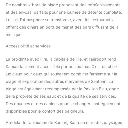
une petite taille. Après avoir été dégonflé, il a une petite taille et
pour supporter les
Vacances Mémorables. ☀
De nombreux bars de plage proposent des rafraîchissements
peut être rangé dans une valise pour une utilisation pratique
manipulations brusques des
【Capacité De Charge De 220
lors de vos déplacements. [Satisfaction garantie] : si vous
enfants et les baignades
Kg Pour Une Navigation En
et des en-cas, parfaits pour une journée de détente complète.
n'êtes pas satisfait à 100 % de nos produits, ou si vous n'êtes
fréquentes en mer. Plongez plus
Toute Confiance】 - La
pas satisfait de nos produits, veuillez contacter immédiatement
Le soir, l’atmosphère se transforme, avec des restaurants
profond, nagez plus loin. ☀️
Plateforme Gonflable Élargie Et
notre service client.
【AVENTURE DURABLE】Ce
Le Cadre De Support Renforcé
offrant des dîners en bord de mer et des bars diffusant de la
moteur pour kayak gonflable
Améliorent L'équilibre, La
électrique est doté d'une
Flottabilité Et La Stabilité Sur
musique.
batterie longue durée (10
L'eau. Avec Une Capacité De
000/16 000 mAh) offrant une
Charge Maximale De 220 Kg,
autonomie étendue (40 à 130
Ce Vélo Nautique Convient À La
Accessibilité et services
minutes !). Profitez de longues
Plupart Des Adultes Et Offre
sessions de plaisir aquatique :
Une Navigation Sûre Et
excursions de snorkeling, jeux
Confortable Sur Des Eaux
La proximité avec Fira, la capitale de l’île, et l’aéroport rend
en piscine en famille ou
Calmes. ☀【Conception
Kamari facilement accessible par bus ou taxi. C’est un choix
exploration côtière. Une charge
Modulaire Et Portable Pour Une
complète de 3,5 heures garantit
Installation Facile】 - Le Cadre
judicieux pour ceux qui souhaitent combiner farniente sur la
un jeu ininterrompu pour les
Détachable Et La Plateforme
enfants et de longs moments de
Gonflable Dégonflable Facilitent
plage et exploration des autres merveilles de Santorin. La
détente pour les adultes.
Son Transport Pour Les Sorties
Explorez plus loin, jouez plus
À La Plage, Les Séjours Au Bord
plage est également récompensée par le Pavillon Bleu, gage
longtemps.
D'un Lac, Le Camping Et La
de la propreté de ses eaux et de la qualité de ses services.
Location Saisonnière. Le
Gonflage Prend Environ 5 À 8
Des douches et des cabines pour se changer sont également
Minutes Avec La Pompe Incluse,
Et Le Montage Sans Outil Prend
disponibles pour le confort des baigneurs.
Environ 10 Minutes, Ce Qui
Permet Aux Utilisateurs De
Au-delà de l’animation de Kamari, Santorin offre des paysages
Passer Moins De Temps À
L'installation Et Plus De Temps