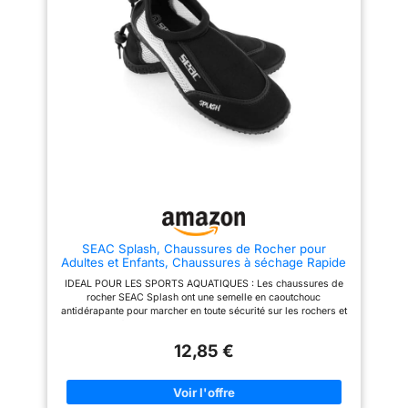
bcp à les mettre et les ôter aux
le long de la plage et d'autres
pieds ; La conception du col
sports nautiques Fond
évite l’inconfort pour un port
antidérapant pour la sécurité de
prolongé ou des utilisations
la piscine, du yoga, de la
fréquentes 【🏊Multifunction】
marche sur la plage
Idéales pour marcher ou pêcher
dans les rivières, nager,
plonger ou monter en barque ou
d’activités nautiques. On peut
s'en servir pour aller dans l'eau
mais également pour le
quotidien, à la maison ou en
mode sport 【🏊Diverses tailles
disponibles】Plusieurs motifs
disponibles, tailles XS à 4XL
pour les femmes, les hommes,
les enfants, les garçons et les
filles
SEAC Splash, Chaussures de Rocher pour
Adultes et Enfants, Chaussures à séchage Rapide
pour la mer, la Plage et la Piscine, Noir/Blanc, 39
IDEAL POUR LES SPORTS AQUATIQUES : Les chaussures de
rocher SEAC Splash ont une semelle en caoutchouc
antidérapante pour marcher en toute sécurité sur les rochers et
autres surfaces glissantes. PROTECTION MAXIMALE ET
RESPIRATION : Grâce au tissu en néoprène, le pied est
12,85 €
entièrement protégé jusqu'aux chevilles. La tige, en tissu mesh
extensible avec inserts latéraux en mesh, garantit une
respirabilité maximale même en cas de forte chaleur. FACILE à
PORTER grâce à la boucle pratique sur le talon. Le matériau
élastique des chaussures SEAC Splash rock enveloppe le pied