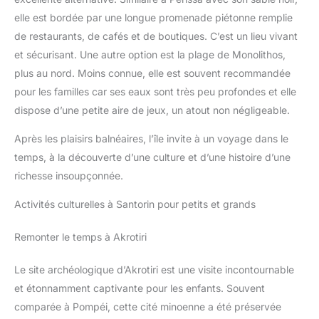
spéciales : anniversaires, fêtes de la mer, départs en vacances
elle est bordée par une longue promenade piétonne remplie
ou même comme cadeau de Noël original. Les couleurs gaies
et vibrantes, associées aux mignons animaux marins,
de restaurants, de cafés et de boutiques. C’est un lieu vivant
captiveront immédiatement l'attention des petits. Offrez bien
plus qu'un simple jouet de plage, offrez des souvenirs
et sécurisant. Une autre option est la plage de Monolithos,
inoubliables de jeux et de rires !
plus au nord. Moins connue, elle est souvent recommandée
pour les familles car ses eaux sont très peu profondes et elle
dispose d’une petite aire de jeux, un atout non négligeable.
Après les plaisirs balnéaires, l’île invite à un voyage dans le
temps, à la découverte d’une culture et d’une histoire d’une
richesse insoupçonnée.
Activités culturelles à Santorin pour petits et grands
Remonter le temps à Akrotiri
Le site archéologique d’Akrotiri est une visite incontournable
et étonnamment captivante pour les enfants. Souvent
comparée à Pompéi, cette cité minoenne a été préservée