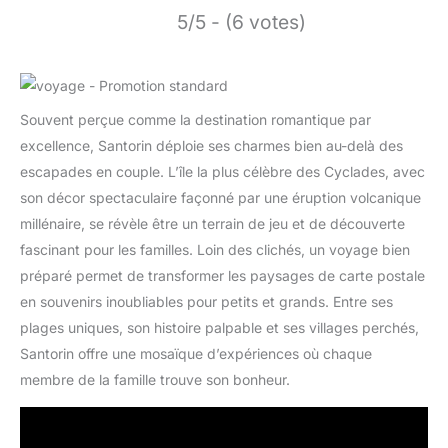
5/5 - (6 votes)
Souvent perçue comme la destination romantique par
excellence, Santorin déploie ses charmes bien au-delà des
escapades en couple. L’île la plus célèbre des Cyclades, avec
son décor spectaculaire façonné par une éruption volcanique
millénaire, se révèle être un terrain de jeu et de découverte
fascinant pour les familles. Loin des clichés, un voyage bien
préparé permet de transformer les paysages de carte postale
en souvenirs inoubliables pour petits et grands. Entre ses
plages uniques, son histoire palpable et ses villages perchés,
Santorin offre une mosaïque d’expériences où chaque
membre de la famille trouve son bonheur.