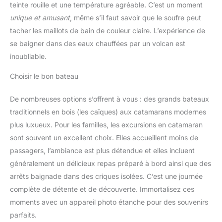
teinte rouille et une température agréable. C’est un moment
enfants au frais et confortables pendant les chaudes journées
d'été. 💝【Pliable & Facile à Transporter】: Léger et pliable, ce
unique et amusant
, même s’il faut savoir que le soufre peut
chapeau de soleil se range facilement dans un sac à dos ou un
sac de plage, tout en conservant sa forme. Idéal pour les
tacher les maillots de bain de couleur claire. L’expérience de
vacances, les voyages, les jeux sur la plage, les visites
touristiques, la piscine, le parc, etc. Conseil : pour préserver la
se baigner dans des eaux chauffées par un volcan est
visière, veuillez laver à la main et ne pas utiliser la machine à
inoubliable.
laver.
Choisir le bon bateau
De nombreuses options s’offrent à vous : des grands bateaux
traditionnels en bois (les caïques) aux catamarans modernes
plus luxueux. Pour les familles, les excursions en catamaran
sont souvent un excellent choix. Elles accueillent moins de
passagers, l’ambiance est plus détendue et elles incluent
généralement un délicieux repas préparé à bord ainsi que des
arrêts baignade dans des criques isolées. C’est une journée
complète de détente et de découverte. Immortalisez ces
moments avec un appareil photo étanche pour des souvenirs
parfaits.