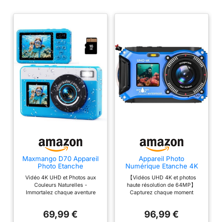
Maxmango D70 Appareil
Appareil Photo
Photo Etanche
Numérique Etanche 4K
Numérique 4K - Double
64MP Appareil Photo
Vidéo 4K UHD et Photos aux
【Vidéos UHD 4K et photos
Écran Selfie, Étanche
sous-Marin
Couleurs Naturelles -
haute résolution de 64MP】
10FT - Autofocus, Zoom
Immortalez chaque aventure
Capturez chaque moment
18X- Parfait pour la
avec des vidéos Ultra HD et
passionnant avec des
Plongée, Le Snorkeling
des photos haute résolution, aux
enregistrements vidéo 4K Ultra
et la Natation - Inclut
69,99 €
96,99 €
détails saisissants et aux
HD époustouflants, tandis que
Carte 16 Go