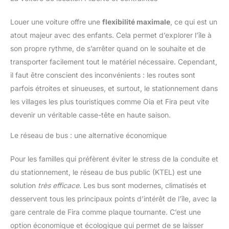
jeu d'enfant et parfaite pour
tous les amateurs de
photographie. Le zoom
Louer une voiture offre une
flexibilité maximale
, ce qui est un
numérique 16x vous permet de
capturer facilement des
atout majeur avec des enfants. Cela permet d’explorer l’île à
paysages époustouflants à
son propre rythme, de s’arrêter quand on le souhaite et de
distance. Que ce soit pour la
plongée, la natation, la
transporter facilement tout le matériel nécessaire. Cependant,
randonnée ou le vélo, cet
appareil photo est prêt pour
il faut être conscient des inconvénients : les routes sont
tous les défis. Capacité de 1500
mAh et longue durée de vie de
parfois étroites et sinueuses, et surtout, le stationnement dans
la batterie : cet appareil photo
les villages les plus touristiques comme Oia et Fira peut vite
prend en charge les cartes
microSD jusqu'à 128 Go (carte
devenir un véritable casse-tête en haute saison.
32 Go incluse). Une puissante
batterie de 1500 mAh est
incluse dans la livraison qui
Le réseau de bus : une alternative économique
permet une durée
d'enregistrement de plus de 70
minutes ; le compartiment de la
Pour les familles qui préfèrent éviter le stress de la conduite et
batterie est fermement fermé
du stationnement, le réseau de bus public (KTEL) est une
pour garantir l'étanchéité.
solution
très efficace
. Les bus sont modernes, climatisés et
desservent tous les principaux points d’intérêt de l’île, avec la
gare centrale de Fira comme plaque tournante. C’est une
option économique et écologique qui permet de se laisser