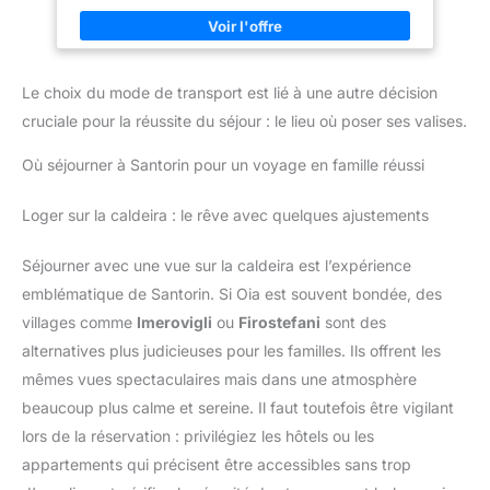
déchirures et aux rayures; Le
XL avec bretelles rembourrées, sangle thoracique et dos
porte-enfant est donc idéal pour
ventilé. Sifflet de signalisation et éléments réfléchissants
la randonnée ou la vie
inclus NOMBREUX ESPACES RANGEMENT - Grand
quotidienne en ville.
compartiment sous siège, poche thermique, poches latérales
filet et poches ceinture. Idéal pour couches, biberons et
Le choix du mode de transport est lié à une autre décision
matériel voyage CONSTRUCTION DURABLE LÉGÈRE -
Polyamide 600D/PU HD, poids 2,7kg, dimensions
cruciale pour la réussite du séjour : le lieu où poser ses valises.
74x35x35cm. Capacité maximale 22kg incluant poids enfant et
toute la charge
Où séjourner à Santorin pour un voyage en famille réussi
Loger sur la caldeira : le rêve avec quelques ajustements
Séjourner avec une vue sur la caldeira est l’expérience
emblématique de Santorin. Si Oia est souvent bondée, des
villages comme
Imerovigli
ou
Firostefani
sont des
alternatives plus judicieuses pour les familles. Ils offrent les
mêmes vues spectaculaires mais dans une atmosphère
beaucoup plus calme et sereine. Il faut toutefois être vigilant
lors de la réservation : privilégiez les hôtels ou les
appartements qui précisent être accessibles sans trop