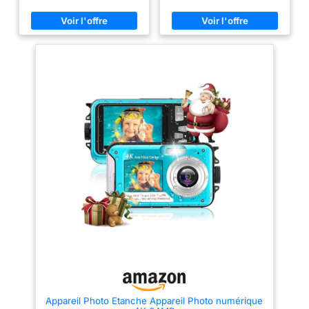
couleurs riches, aussi bien sous
les photos haute résolution de
l'eau que sur terre. Que vous
56MP offrent une qualité
soyez à la plage, en train de
d'image sans précédent ! Que
nager avec des tortues ou en
vous exploriez le monde sous-
randonnée près d'une cascade,
marin, que vous profitiez d'une
cet appareil photo préserve vos
journée à la plage ou que vous
souvenirs avec une clarté
viviez des aventures en plein
exceptionnelle. Étanche 3
air, cet appareil photo
mètres et Conception
numérique enregistre
Robustesse - Conçu pour
parfaitement chaque
l'aventure, cet appareil est
expérience. Avec des couleurs
étanche IP68 jusqu'à 3 mètres,
vives et des détails fins, vos
idéal pour la plongée libre, le
photos et vidéos prennent vie.
surf et les parcs aquatiques.
Grâce à sa facilité d'utilisation,
Avec son compartiment à
elle convient à tous les
batterie scellé et sa construction
utilisateurs. Étanche jusqu'à 10
solide, il est également résistant
m : avec une étanchéité de 10
à la poussière et aux
mètres, cette caméra sous-
températures extrêmes (-10°C ~
marine vous permet de plonger
45°C), fiable dans tous les
dans des aventures sous-
environnements. Design Double
marines et de capturer les
Écran pour des Selfies
impressions époustouflantes
Simplissimes - Écran principal
sous les vagues ! Elle a été
IPS de 2.88" et écran avant de
spécialement conçue pour la
1.44" : composez vos images
plongée et la plongée avec
parfaitement, sans aucune
tuba, elle flotte sans effort à la
supposition. Le design à double
surface de l'eau, ce qui vous
écran facilite la prise de selfies
permet de la reprendre
et de photos de groupe sous
facilement sur terre, que vous
Appareil Photo Etanche Appareil Photo numérique
l'eau comme jamais auparavant.
soyez dans un parc aquatique