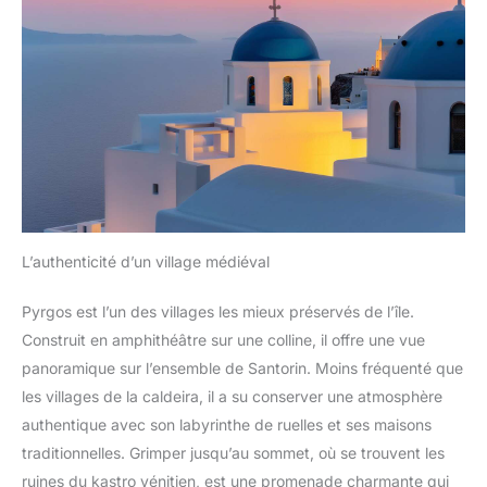
lacets, garantit que les pieds ne se détachent pas facilement
pendant les sports de plein air de longue durée, sûrs et
réglables, ce qui vous permet de profiter davantage des
activités de plein air.
L’authenticité d’un village médiéval
Pyrgos est l’un des villages les mieux préservés de l’île.
Construit en amphithéâtre sur une colline, il offre une vue
panoramique sur l’ensemble de Santorin. Moins fréquenté que
les villages de la caldeira, il a su conserver une atmosphère
authentique avec son labyrinthe de ruelles et ses maisons
traditionnelles. Grimper jusqu’au sommet, où se trouvent les
ruines du kastro vénitien, est une promenade charmante qui