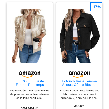
-17%
LEBOOBELL Veste
Hotouch Veste Femme
Femme Printemps
Velours Côtelé Blouson
Automne Blouson Léger
Bombers Automne
Veste cintrée, il est recommandé
Matière : Cette veste femme est
Uni Coupe Cintrée Veste
Décontracté Courte
de prendre une taille au-dessus
fabriquée en velours côtelé
Décontractée Chic(M,
Veste Chic Button Down
de la taille habituelle..
super doux, doux pour la peau
Champagne)
Jacket Noir M
Disponible en tailles M à XXL
et durable, doux et lisse, léger
voir tableau des tailles en
et confortable à porter, et
35,99 €
29,99 €
description Design Moderne
convient au printemps, à