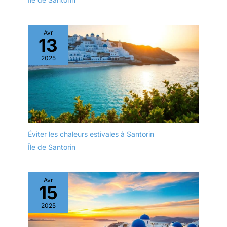
Avr
13
2025
Éviter les chaleurs estivales à Santorin
Île de Santorin
Avr
15
2025