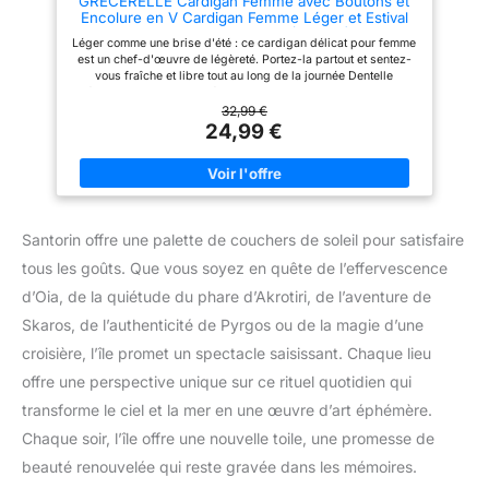
GRECERELLE Cardigan Femme avec Boutons et
d'autres occasions. Conseils
Encolure en V Cardigan Femme Léger et Estival
d'entretien : Température
Elégant avec Dentelle (Noir, M)
maximale de l'eau : 40 °C. Ne
Léger comme une brise d'été : ce cardigan délicat pour femme
pas blanchir. Ne pas sécher en
est un chef-d'œuvre de légèreté. Portez-la partout et sentez-
machine. Veuillez consulter
vous fraîche et libre tout au long de la journée Dentelle
notre tableau des tailles avant
séduisante : la subtile décoration en dentelle ajoute une note
de commander.
romantique à votre look. Chaque regard sera captivé par sa
32,99 €
beauté tandis que vous avancerez avec grâce dans la journée
24,99 €
Encolure en V respirante : l'encolure en V flatteuse donne une
touche de sophistication à votre tenue. Appréciez la légèreté
aérienne et laissez la brise caresser délicatement votre peau
Boutonnage pour une note ludique : les boutons délicats
mettent l'accent et confèrent à ce cardigan femme une touche
de fantaisie. Fermez-la pour un look classique ou laissez-la
Santorin offre une palette de couchers de soleil pour satisfaire
ouverte pour une élégance décontractée Facile d'entretien et
polyvalent : ce cardigan femme élégant n'est pas seulement
tous les goûts. Que vous soyez en quête de l’effervescence
une déclaration de mode, il est aussi pratique. Lavable en
machine pour un entretien sans effort, il est parfait pour toutes
d’Oia, de la quiétude du phare d’Akrotiri, de l’aventure de
les occasions, d'une journée au bureau à un week-end de
détente au parc
Skaros, de l’authenticité de Pyrgos ou de la magie d’une
croisière, l’île promet un spectacle saisissant. Chaque lieu
offre une perspective unique sur ce rituel quotidien qui
transforme le ciel et la mer en une œuvre d’art éphémère.
Chaque soir, l’île offre une nouvelle toile, une promesse de
beauté renouvelée qui reste gravée dans les mémoires.