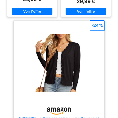
29,99 €
Polyvalent Veste légère en tissu
l'automne et à l'hiver.
respirant, idéale pour les
Caractéristiques : fermeture
saisons printemps et automne.
classique à boutons, manches
Manteau avec imprimé léopard.
longues, col à revers, coupe
Coupe Cintrée Silhouette
décontractée et ample. Les
Affinée: Taille ajustée mais
poches poitrine à boutons des
-24%
confortable, conçue pour mettre
deux côtés sont à la fois
en valeur la silhouette sans
esthétiques et pratiques, et les
compression. Manches longues
poignets sont dotés de
et col montant pour une allure
fermetures à boutons réglables.
élégante et moderne Matériaux
Assorti : cette veste courte est
Haut de Gamme: Fabriqué en
tendance et peut être combinée
polyester résistant avec une
de multiples façons. Elle peut
doublure intérieure douce pour
être associée à des
un confort optimal. Style
débardeurs, des t-shirts, des
Décontracté Élégant: Parfait
maillots de corps, des
pour les tenues de bureau (avec
chemisiers, des pulls, des
un pantalon droit) ou les looks
jeans, des leggings, des shorts,
décontractés (avec un jean ou
des jupes, des baskets ou des
une jupe). S’accorde facilement
bottes, pour passer facilement
avec des accessoires tendance
d'un style décontracté à un style
tendance. Occasions : cette
veste femme mi saison est
parfaite pour le quotidien, pour
faire les courses, aller au
travail, pour un style urbain, les
fêtes, les rendez-vous, les
voyages, les vacances, les
activités de plein air et bien