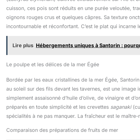
l’assaisonnement et
authent
cuisson, ces pois sont réduits en une purée veloutée, trad
sublimer vos recettes
arros
méditerranéennes
tr
oignons rouges crus et quelques câpres. Sa texture onc
préférées. 🌍 Récoltée de
croustil
Manière Durable – Issue
de la 
incontournable et réconfortant. C’est le plat qui incarne l
d’oliveraies familiales et
une t
produite de manière
médite
éthique et respectueuse
recette
Lire plus
Hébergements uniques à Santorin : pourqu
de l’environnement.
pour rôt
Grâce à 
très fac
Le poulpe et les délices de la mer Égée
a un go
avec un
amère
Bordée par les eaux cristallines de la mer Égée, Santori
fin
supérie
au soleil sur des fils devant les tavernes, est une image i
d'oliv
simplement assaisonné d’huile d’olive, de vinaigre et d’ori
extr
stricte
préparés en toute simplicité et les crevettes
saganaki
(cu
- L'hu
vierge
spécialités à ne pas manquer. La fraîcheur est le maître-
réco
oliver
Comparaison des préparations de fruits de mer
sélectio
uniquem