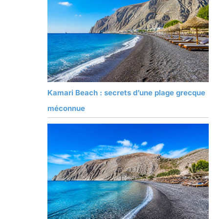
Kamari Beach : secrets d’une plage grecque
méconnue