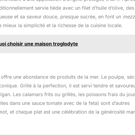
ique. Parfait pour
commençons
itionnellement servie tiède avec un filet d’huile d’olive, des
er des salades,
immédiatement la
emper du pain
production de l’huile
tueuse et sa saveur douce, presque sucrée, en font un
mezz
lant, faire mariner
d’olive, en utilisant toutes
viande ou ajouter
les MÉTHODES
e mieux la simplicité et la richesse de la cuisine locale.
ouche de magie
TRADITIONNELLES
rranéenne à vos
transmises par nos
s préférées. Idéal
ancêtres et toujours
oi choisir une maison troglodyte
ir, frire et griller.
appliquées aujourd’hui.
la filtration, il est
Ainsi, l’huile est extraite
ile à chauffer. Elle
par PREMIÈRE PRESSION
ût fruité et sucré
À FROID à moins de 27 °C,
e note légèrement
sans ajout de produits
 et piquante en
chimiques ni d’eau
n offre une abondance de produits de la mer. Le poulpe, sé
ale. 🫒Qualité
chaude. ✅ GRÂCE À CE
ure - 100 % huile
PROCESSUS DE
conique. Grillé à la perfection, il est servi tendre et savoure
e vierge grecque
PRODUCTION, notre huile
gan. Les calamars frits ou grillés, les poissons frais du jou
a issue d'olives
d’olive est RICHE EN
ment sélectionnées
ANTIOXYDANTS,
ites dans une sauce tomate avec de la feta) sont d’autres
ile d'olive extra
POLYPHÉNOLS,
 provient d'olives
VITAMINES et GRAISSES
mot, et chaque plat est une célébration de la générosité mar
ltées dans des
MONOINSATURÉES. Son
aies strictement
goût caractéristique en
nnées, en utilisant
est la preuve, avec une
ent des méthodes
saveur délicieuse et