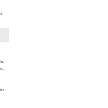
é
ché
ux,
r
ine.