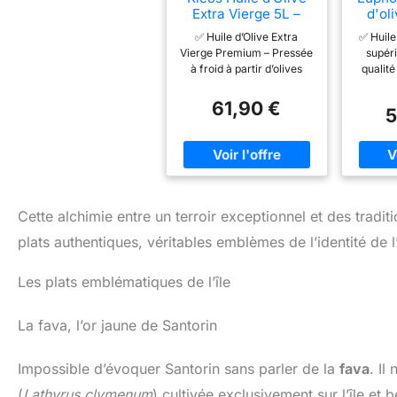
Extra Vierge 5L –
d'ol
Riche en
pre
✅ Huile d’Olive Extra
✅ Huile
Polyphénols –
vier
Vierge Premium – Pressée
supéri
Pressée à Froid –
Pre
à froid à partir d’olives
qualité
Récolte 2025/26 –
|Nou
Koroneiki récoltées à la
prem
Origine Grèce –
main en Messénie, Grèce,
pressio
61,90 €
Qualité Premium –
202
5
pour un goût et une qualité
l'hui
DDM 31/07/2027
cl
supérieurs. 🌿 100% Pure
préserv
cu
& Naturelle – Sans
naturels
mai
additifs, sans
nutrime
conservateurs –
faible
uniquement une huile
témoig
d’olive riche en
excep
Cette alchimie entre un terroir exceptionnel et des tradi
polyphénols et en
oli
plats authentiques, véritables emblèmes de l’identité de l’
antioxydants. 🏆 Qualité
proces
Récompensée – Produite
minuti
selon des méthodes
végétal
Les plats emblématiques de l’île
traditionnelles pour un
non raff
équilibre exceptionnel
cuisine
La fava, l’or jaune de Santorin
entre des notes fruitées,
vos créa
amères et poivrées. 🍽
vos pla
Parfaite pour Tous Vos
vivante
Impossible d’évoquer Santorin sans parler de la
fava
. Il
Plats – Idéale pour les
finale d
salades, les trempettes,
d'
(
Lathyrus clymenum
) cultivée exclusivement sur l’île et