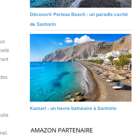
Découvrir Perissa Beach : un paradis caché
de Santorin
lus
pelé
rant
ndes
Kamari : un havre balnéaire à Santorin
uile
nel.