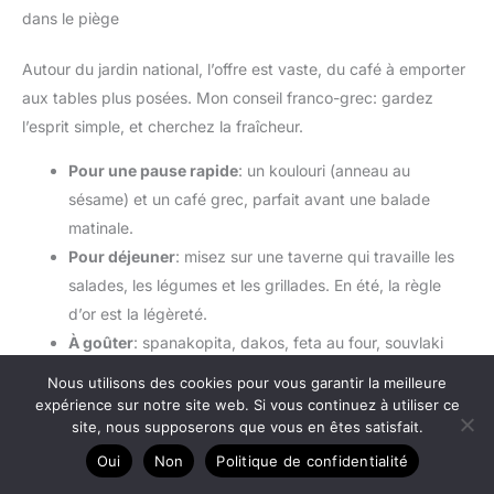
dans le piège
Autour du jardin national, l’offre est vaste, du café à emporter
aux tables plus posées. Mon conseil franco-grec: gardez
l’esprit simple, et cherchez la fraîcheur.
Pour une pause rapide
: un koulouri (anneau au
sésame) et un café grec, parfait avant une balade
matinale.
Pour déjeuner
: misez sur une taverne qui travaille les
salades, les légumes et les grillades. En été, la règle
d’or est la légèreté.
À goûter
: spanakopita, dakos, feta au four, souvlaki
bien fait, et en dessert un yaourt grec avec miel.
Nous utilisons des cookies pour vous garantir la meilleure
expérience sur notre site web. Si vous continuez à utiliser ce
Astuce de locale: évitez les restaurants qui « crient » leurs
site, nous supposerons que vous en êtes satisfait.
menus en plusieurs langues à l’entrée des ruelles les plus
Oui
Non
Politique de confidentialité
passantes. À Athènes, la bonne adresse n’a pas besoin de