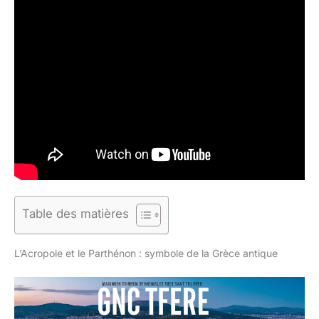
Table des matières
L’Acropole et le Parthénon : symbole de la Grèce antique