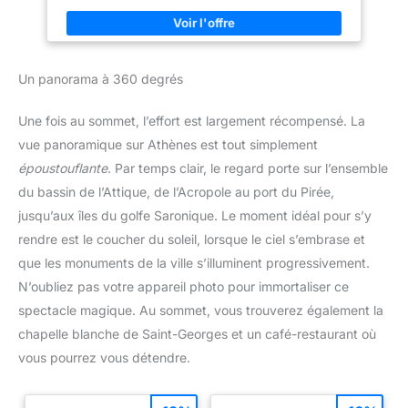
activités intérieures et
caoutchouc est antidérapante et souple. La basket peut se plier
extérieures. Chaussures de
librement pour plus de confort Chaussures de sport élégantes
marche décontractées à enfiler
pour hommes et femmes, adaptées aux fêtes, aux loisirs, à la
pour hommes, parfaites pour
marche, à la course à pied, aux activités en salle, au sport, aux
votre usage quotidien.
activités de plein air, aux voyages, à l'entraînement et à toutes
Un panorama à 360 degrés
les occasions
Une fois au sommet, l’effort est largement récompensé. La
vue panoramique sur Athènes est tout simplement
époustouflante
. Par temps clair, le regard porte sur l’ensemble
du bassin de l’Attique, de l’Acropole au port du Pirée,
jusqu’aux îles du golfe Saronique. Le moment idéal pour s’y
rendre est le coucher du soleil, lorsque le ciel s’embrase et
que les monuments de la ville s’illuminent progressivement.
N’oubliez pas votre appareil photo pour immortaliser ce
spectacle magique. Au sommet, vous trouverez également la
chapelle blanche de Saint-Georges et un café-restaurant où
vous pourrez vous détendre.