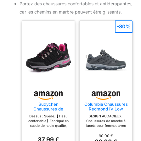
Portez des chaussures confortables et antidérapantes,
car les chemins en marbre peuvent être glissants.
-30%
Sudychen
Columbia Chaussures
Chaussures de
Redmond IV Low
Randonnée pour
Waterproof, conçues
Dessus : Suede.【Tissu
DESIGN AUDACIEUX :
Femme Baskets
pour résister aux
confortable】Fabriqué en
Chaussures de marche à
Basses Chaussures
éléments, maille
suede de haute qualité,
lacets pour femmes avec
de Randonnée
respirante, embout
délicat et résistant à l'usure,
construction Omni-Tech
Légères pour
robuste, semelle
confortable et doux pour la
imperméable, maille
90,00 €
l'extérieur
intercalaire légère,
37,99 €
peau. La conception unique
respirante et embout