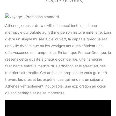
4.9/5 - (8 votes)
Athènes, creuset de la civilisation occidentale, est une
métropole qui palpite au rythme de son histoire millénaire. Loin
d’être un simple musée à ciel ouvert, la capitale grecque est
une ville dynamique où les vestiges antiques côtoient une
effervescence contemporaine. En tant que Franco-Grecque, je
ressens cette dualité à chaque coin de rue, une harmonie
fascinante entre le marbre du Parthénon et le street art des
quartiers alternatifs. Cet article se propose de vous guider à
travers les sites et les expériences qui rendent un séjour à
Athènes véritablement inoubliable, une exploration au cœur
de son héritage et de sa modernité.