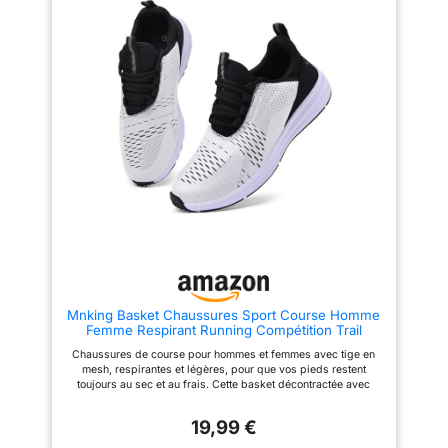
caoutchouc est antidérapante et
pendant une longue période.
souple. La basket peut se plier
【Antidérapant et antichoc】:
librement pour plus de confort
Ces chaussures de sport pour
Chaussures de sport élégantes
hommes sont fabriquées en EVA
pour hommes et femmes,
et en caoutchouc résistant.
adaptées aux fêtes, aux loisirs,
L'EVA offre une absorption des
à la marche, à la course à pied,
chocs, un amorti et un soutien
aux activités en salle, au sport,
efficaces. La semelle extérieure
aux activités de plein air, aux
en caoutchouc est antidérapante
voyages, à l'entraînement et à
et résistante à l'usure. 【Glisser
toutes les occasions
sur & À lacets】: Les sneakers
homme avec doublure
synthétique élastique et douce
protègent votre talon arrière de
l'abrasion, ce qui est pratique à
mettre et à enlever. Les lacets
peuvent être facilement ajustés
pour mieux s'adapter à vos
pieds. 【Plusieurs
Occacions】: Les baskets et
chaussures de sport homme
Mnking Basket Chaussures Sport Course Homme
conviennent à la course, à la
Femme Respirant Running Compétition Trail
randonnée, au sport, à la gym,
Entraînement Outdoor Fitness Gym Sneaker Noir
au jogging, au cyclisme, à
Chaussures de course pour hommes et femmes avec tige en
Blanc EU39
l'exercice, au travail, au basket-
mesh, respirantes et légères, pour que vos pieds restent
ball, au tennis, au football, aux
toujours au sec et au frais. Cette basket décontractée avec
fêtes, aux voyages, à la maison,
semelle intérieure rembourrée et ouverture élastique offre un
aux cours d'entraînement, aux
confort maximal à chaque pas Confortables et élégantes, ces
vacances, aux loisirs, achats
19,99 €
baskets pour femmes réduisent la pression sur les pieds et
quotidiens, camping, conduite,
permettent de s'entraîner sans problème La semelle en