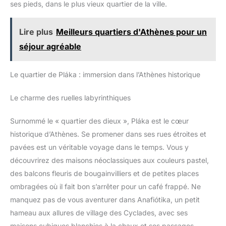
ses pieds, dans le plus vieux quartier de la ville.
avantages aux femmes ayant une longue queue de
protéger votre peau des
cheval ou un chignon ; Packable et pliable : Avec des
coups de soleil. Si vous
matériaux de haute qualité, le chapeau de pêche peut
aimez faire du jardinage à
être plié de différentes manières ; Peut être facilement
la maison, ou si vous aimez
Lire plus
Meilleurs quartiers d'Athènes pour un
transporté dans votre poche, et vous pouvez l'emporter
faire du shopping tous les
partout où vous allez ; Il est parfait pour le jardinage, la
jours, etc., ce chapeau peut
séjour agréable
plage, la piscine, le parc, le camping, la randonnée,
également être utile à de
l'église, les événements de courses, etc Deux façons
telles fins et se transporter
de le porter : le chapeau de soleil pour hommes a un
facilement dans votre sac.
large bord qui peut efficacement empêcher les rayons
Le quartier de Pláka : immersion dans l’Athènes historique
ultraviolets de nuire à vos yeux et à votre visage ; si
vous souhaitez porter le chapeau seau d’une autre
manière, il y a des boutons sur les deux côtés du
Le charme des ruelles labyrinthiques
chapeau d’été, vous pouvez attacher les boutons et le
transformer en un cool chapeau de cow-boy.
Surnommé le « quartier des dieux », Pláka est le cœur
historique d’Athènes. Se promener dans ses rues étroites et
pavées est un véritable voyage dans le temps. Vous y
découvrirez des maisons néoclassiques aux couleurs pastel,
des balcons fleuris de bougainvilliers et de petites places
ombragées où il fait bon s’arrêter pour un café frappé. Ne
manquez pas de vous aventurer dans Anafiótika, un petit
hameau aux allures de village des Cyclades, avec ses
maisons cubiques blanchies à la chaux et ses passages