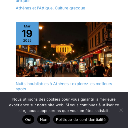
uniques
Athènes et l'Attique
,
Culture grecque
Mar
19
2025
Nuits inoubliables à Athènes : explorez les meilleurs
spots
Athènes et l'Attique
Nous utilisons des cookies pour vous garantir la meilleure
expérience sur notre site web. Si vous continuez à utiliser ce
site, nous supposerons que vous en êtes satisfait.
Mar
23
Oui
Non
Politique de confidentialité