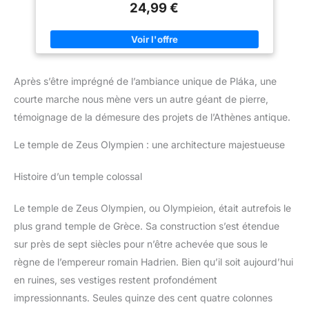
24,99 €
Apparence à la mode : La ligne de coupe unique et les
coutures exquises se complètent pour montrer une qualité
extraordinaire. Idéales pour l'homme qui souhaite
personnaliser ses chaussures et être au centre de l'attention
dans la rue, en vacances à la plage ou lors d'un événement en
plein air en été. Légèreté : La semelle est fabriquée en PVC
très élastique, qui est léger et a un bon effet d'amortissement
Après s’être imprégné de l’ambiance unique de Pláka, une
pour réduire la fatigue causée par un port prolongé. Occasion :
Ces sandales sont faites pour l'été et conviennent à un large
courte marche nous mène vers un autre géant de pierre,
éventail d'occasions. Des promenades sur la plage aux rues
de la ville, des randonnées en plein air aux loisirs quotidiens,
témoignage de la démesure des projets de l’Athènes antique.
elles sont parfaites. Que vous profitiez de la brise marine sous
le soleil ou que vous vous déplaciez dans une ville animée,
Le temple de Zeus Olympien : une architecture majestueuse
ces sandales sont le choix idéal.
Histoire d’un temple colossal
Le temple de Zeus Olympien, ou Olympieion, était autrefois le
plus grand temple de Grèce. Sa construction s’est étendue
sur près de sept siècles pour n’être achevée que sous le
règne de l’empereur romain Hadrien. Bien qu’il soit aujourd’hui
en ruines, ses vestiges restent profondément
impressionnants. Seules quinze des cent quatre colonnes