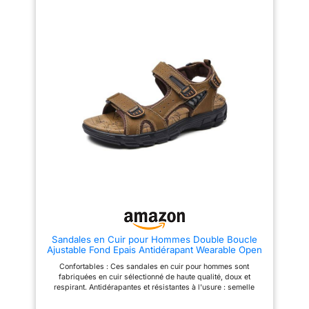
collision pour garder vos pieds
pied. Conception classique à
en sécurité et confortables à
enfiler:un enfilage et un retrait
l'extérieur La semelle extérieure
faciles, ainsi qu'un ajustement
en caoutchouc de ces
confortable, garantissent que
chaussures plates à la cheville
vos pieds ne seront pas
maximise la résistance à l'usure
fatigués à la fin de la journée.
et la résistance au glissement
Semelle extérieure légère en
Ces sandales de sport utilisent
EVA avec motifs:flexible et
une technologie de pointe et
dotée d'une fonction
font des sandales de luxe et de
d'amortissement, elle offre une
longue Ces sandales
adhérence durable à vos pieds,
imperméables et résistantes
idéale pour la marche, le
aux rayures en cuir fendu, avec
shopping et les moments de
une fine couche de
détente. Et nous ferons tout
polyuréthane, mais pas en
notre possible pour vous
plastique, connnent pour
apporter la solution la plus
l'extérieur, la plage, les
satisfaisante
voyages, les fêtes, les pique-
niques, la randonnée, le
camping, le trekking ou la
quotidienne
Sandales en Cuir pour Hommes Double Boucle
Ajustable Fond Epais Antidérapant Wearable Open
Toe Beach Sandales Outdoor Marron 42 EU
Confortables : Ces sandales en cuir pour hommes sont
fabriquées en cuir sélectionné de haute qualité, doux et
respirant. Antidérapantes et résistantes à l'usure : semelle
épaisse et bout ouvert combinés à un style moderne simple, le
motif de la semelle est antidérapant et résistant à l'usure.