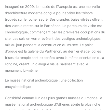
appareil photo numérique 8K
compact est facile à transporter.
Inauguré en 2009, le musée de l’Acropole est une merveille
Il est livré avec une carte
d’architecture moderne conçue pour abriter les trésors
mémoire de 32 Go et deux
batteries rechargeables de
trouvés sur le rocher sacré. Ses grandes baies vitrées offrent
1050 mAh, vous permettant de
commencer à capturer des
des vues directes sur le Parthénon. Le parcours de visite est
moments immédiatement et de
profiter d’un temps de prise de
chronologique, commençant par les premières occupations du
vue prolongé. Pour toute
site. Les sols en verre révèlent des vestiges archéologiques
question, notre service client
répond sous 24 heures
mis au jour pendant la construction du musée. Le point
d’orgue est la galerie du Parthénon, au dernier étage, où les
frises du temple sont exposées avec la même orientation qu’à
l’origine, créant un dialogue visuel saisissant avec le
monument lui-même.
Le musée national archéologique : une collection
encyclopédique
Considéré comme l’un des plus grands musées du monde, le
musée national archéologique d’Athènes abrite la plus riche