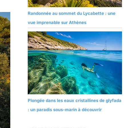
Randonnée au sommet du Lycabette : une
vue imprenable sur Athènes
Plongée dans les eaux cristallines de glyfada
: un paradis sous-marin à découvrir