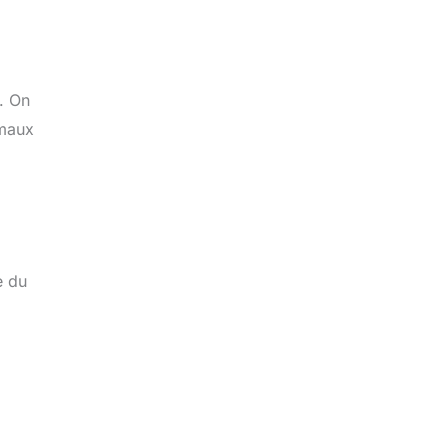
t. On
imaux
e du