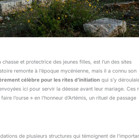
hasse et protectrice des jeunes filles, est l’un des sites
 histoire remonte à l’époque mycénienne, mais il a connu son
ièrement célèbre pour les rites d’initiation
qui s’y déroulaie
nvoyées ici pour servir la déesse avant leur mariage. Ces r
« faire l’ourse » en l’honneur d’Artémis, un rituel de passage
dations de plusieurs structures qui témoignent de l’importa