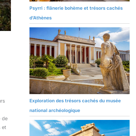
Psyrri : flânerie bohème et trésors cachés
d’Athènes
urs
Exploration des trésors cachés du musée
national archéologique
e de
 et