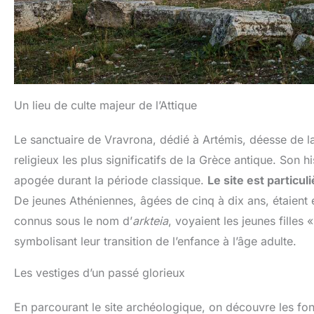
Un lieu de culte majeur de l’Attique
Le sanctuaire de Vravrona, dédié à Artémis, déesse de la c
religieux les plus significatifs de la Grèce antique. Son
apogée durant la période classique.
Le site est particul
De jeunes Athéniennes, âgées de cinq à dix ans, étaient e
connus sous le nom d’
arkteia
, voyaient les jeunes filles 
symbolisant leur transition de l’enfance à l’âge adulte.
Les vestiges d’un passé glorieux
En parcourant le site archéologique, on découvre les fon