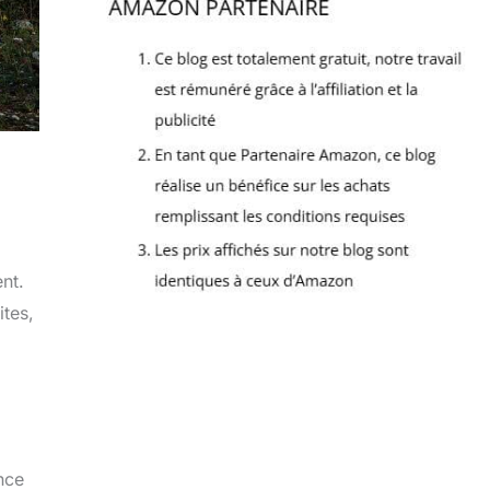
nt.
ites,
nce