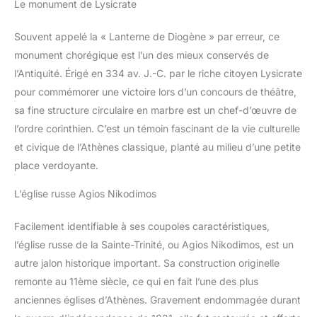
Le monument de Lysicrate
grecque fille, ou simplement
des accessoires élégants pour
une occasion spéciale, cet
Souvent appelé la « Lanterne de Diogène » par erreur, ce
ensemble vous garantit d'être le
centre de l'attention. Il constitue
monument chorégique est l’un des mieux conservés de
également un cadeau idéal pour
l’Antiquité. Érigé en 334 av. J.-C. par le riche citoyen Lysicrate
toute passionnée de mythologie
ou pour compléter un Facile à
pour commémorer une victoire lors d’un concours de théâtre,
Porter et Confortable pour
Toutes : Notre ensemble de
sa fine structure circulaire en marbre est un chef-d’œuvre de
bijoux de déesse grecque est
léger et convient à la plupart
l’ordre corinthien. C’est un témoin fascinant de la vie culturelle
des femmes, adolescentes et
et civique de l’Athènes classique, planté au milieu d’une petite
filles. La couronne de laurier
(largeur avant environ 3 cm) et
place verdoyante.
le bracelet de bras (serre-tête)
maintiennent parfaitement sans
glisser, offrant un confort
L’église russe Agios Nikodimos
optimal. Facile à mettre, il vous
permet de créer un look
glamour en un instant. Pour
Facilement identifiable à ses coupoles caractéristiques,
préserver la beauté de votre
déesse grecque serre tête et de
l’église russe de la Sainte-Trinité, ou Agios Nikodimos, est un
vos bijoux, évitez tout contact
autre jalon historique important. Sa construction originelle
avec des produi
remonte au 11ème siècle, ce qui en fait l’une des plus
anciennes églises d’Athènes. Gravement endommagée durant