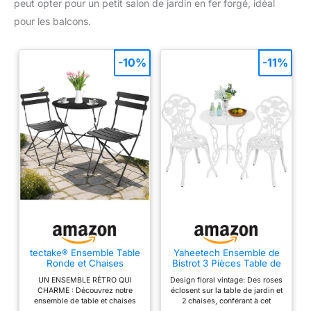
peut opter pour un petit salon de jardin en fer forgé, idéal
pour les balcons.
-10%
-11%
tectake® Ensemble Table
Yaheetech Ensemble de
Ronde et Chaises
Bistrot 3 Pièces Table de
Pliantes Table de Bistrot
Jardin et 2 Chaises en
UN ENSEMBLE RÉTRO QUI
Design floral vintage: Des roses
Bar Salon de Jardin
Métal avec Trou de
CHARME : Découvrez notre
éclosent sur la table de jardin et
Exterieur 2 Personnes,
Parasol Set Bistrot pour
ensemble de table et chaises
2 chaises, conférant à cet
Structure en Acier lâqué
Terrasse Véranda Balcon