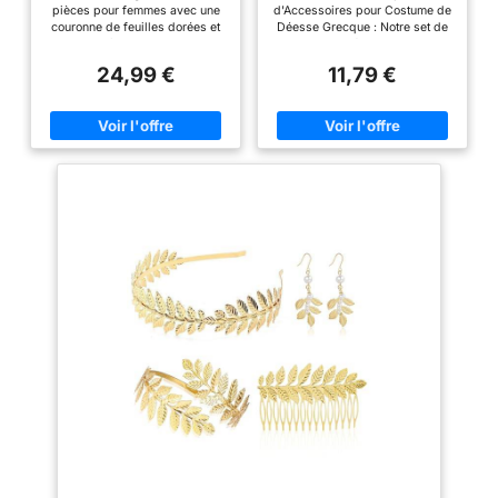
feuilles
Costume
pièces pour femmes avec une
d'Accessoires pour Costume de
couronne de feuilles dorées et
Déesse Grecque : Notre set de
une chaîne de taille vous
bijoux de déesse grecque
confère un look majestueux et
comprend tout le nécessaire
24,99 €
11,79 €
antique La couronne de feuilles
pour un look authentique : une
est décorée de cristaux
magnifique couronne laurier en
étincelants, de délicats
or, un élégant bracelet de bras
pendentifs goutte et d'élégants
(serre-tête supérieur), un collier
motifs de feuilles Ceinture à
assorti, une paire de boucles
plusieurs rangs en chaîne dorée
d'oreilles et une pince à
avec un médaillon décoratif
cheveux scintillante. Cet
pour un look stylisé de déesse
ensemble coordonné est
grecque Inspiré de la Grèce
l'accessoire idéal pour parfaire
antique, cet ensemble de
votre costume déesse grecque
costume de déesse grecque
femme ou votre deguisement
donne un caractère royal et
deesse grecque femme. Parfait
mythologique à toute tenue
pour incarner ath Bijoux Or
Convient pour les fêtes
Éclatants d'une Qualité
costumées, Halloween, le
Supérieure : L'ensemble de
carnaval, les mariages, les
bijoux cheveux et parures est
séances photo et les
fabriqué en alliage de haute
événements à thème antique
qualité, durable et résistant.
Chaque pièce est rehaussée
d'une finition or éblouissante,
garantissant un éclat longue
durée. Légers et
hypoallergéniques, ces
accessoires sont conçus pour
être confortables même après
des heures de port. Ce bandeau