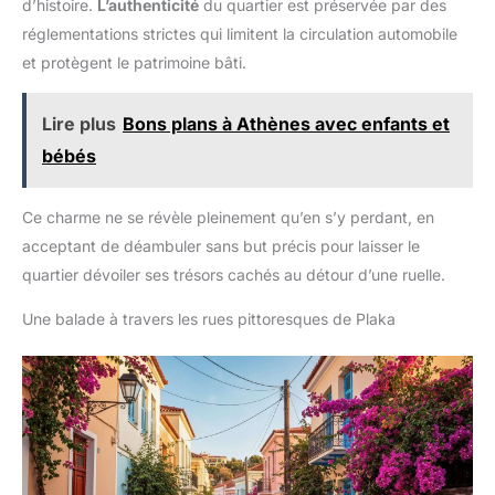
d’histoire.
L’authenticité
du quartier est préservée par des
soucis. MONTAGE RAPIDE ET SIMPLIFIÉ – Vous n'avez pas à
vous soucier de longues heures de montage. Cet ensemble de
réglementations strictes qui limitent la circulation automobile
bistrot est conçu pour un assemblage rapide et facile, vous
et protègent le patrimoine bâti.
permettant de profiter de votre table et chaise de jardin
exterieur en un rien de temps. Idéal pour votre terrasse ou
balcon, il est aussi parfait pour aménager un petit espace
extérieur avec style.
Lire plus
Bons plans à Athènes avec enfants et
bébés
Ce charme ne se révèle pleinement qu’en s’y perdant, en
acceptant de déambuler sans but précis pour laisser le
quartier dévoiler ses trésors cachés au détour d’une ruelle.
Une balade à travers les rues pittoresques de Plaka