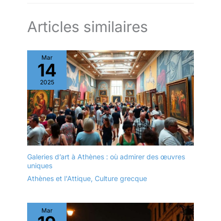
Articles similaires
Mar
14
2025
Galeries d’art à Athènes : où admirer des œuvres
uniques
Athènes et l'Attique
,
Culture grecque
Mar