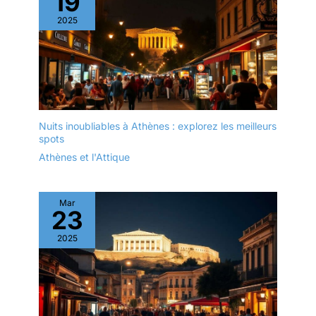
19
2025
Nuits inoubliables à Athènes : explorez les meilleurs
spots
Athènes et l'Attique
Mar
23
2025