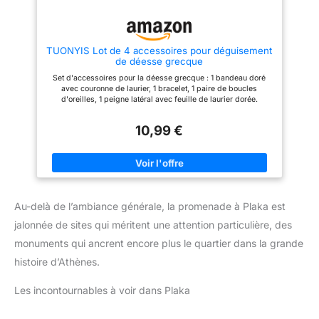
de déesse grecque et ses
accessoires assortis apportent
une touche d'authenticité à votre
tenue, que ce soit pour un
TUONYIS Lot de 4 accessoires pour déguisement
déguisement dé Design Élégant
de déesse grecque
Inspiré des Motifs Antiques de
Feuilles de Laurier : Inspiré de
Set d'accessoires pour la déesse grecque : 1 bandeau doré
l'art grec et romain classique,
avec couronne de laurier, 1 bracelet, 1 paire de boucles
notre serre-tête (aussi appelé
d'oreilles, 1 peigne latéral avec feuille de laurier dorée.
coiffe soldat grec ou couronne
de laurier romaine) et notre
bracelet de bras arborent le
10,99 €
motif emblématique de la feuille
de laurier. La pince à cheveux et
les boucles d'oreilles
complètent cet ensemble
raffiné. Ce déguisement deesse
grecque enfant ou adulte est un
véritable bijou intemporel qui
Au-delà de l’ambiance générale, la promenade à Plaka est
confère charisme et élégance,
idéal pour se sentir comme une
jalonnée de sites qui méritent une attention particulière, des
Polyvalent pour Fêtes
monuments qui ancrent encore plus le quartier dans la grande
Costumées, Séances Photo &
Célébrations : Parfait pour les
histoire d’Athènes.
soirées costumées, le théâtre,
les séances photo, les mariages
sur le thème antique ou les fêtes
Les incontournables à voir dans Plaka
à thème. Que vous recherchiez
un costume déesse grecque
femme, un deguisement deesse