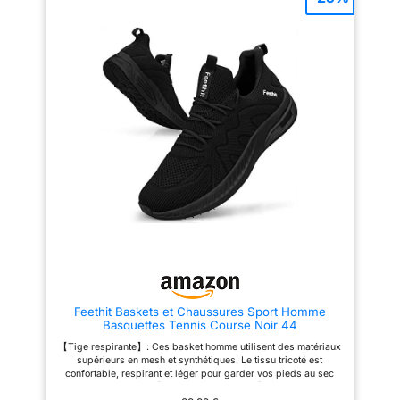
Basquette Course Travail
marche ont un système de
Chaussure Orthopédique Été
soutien arc triple qui répartit le
Maille Légère Respirante
poids de manière uniforme, ce
Basket Ballerines Antidérapante
qui permet de réduire les points
Marche Enfiler Sans Lacet
de pression. Semelles
Sneakers Sport Chic Fitness
antidérapantes : la semelle
Slip on Confort Basquette
imprimée sur nos chaussures
Course Travail Chaussure
de marche pour femme
Orthopédique Femme Maille
augmente la friction entre la
Légère Respirante Basket
chaussure et le sol, évitant de
Ballerines Antidérapante
glisser et de tomber.
Marche Enfiler Sans Lacet
Chaussures Quick Slip-On : ces
Sneakers Sport Chic Fitness
chaussures vous permettent de
Slip on Confort Basquette
les porter et de les enlever en
Course Travail Chaussure
un clin d'œil. Ils ont une bouche
Orthopédique Femme Été
chaussure élastique qui épouse
Chaussure Orthopédique
vos pieds et offre un ajustement
Femme Été Maille Légère
confortable et stable. Pas de
Respirante Basket Ballerines
cordon, pas de tracas, pas de
Antidérapante Marche Enfiler
problème. Confort polyvalent :
Sans Lacet Sneakers Sport Chic
offrant un soutien et un confort
Fitness Slip on Confort
efficaces, nos chaussures de
Basquette Course Travail
marche orthopédiques sont
Feethit Baskets et Chaussures Sport Homme
parfaites pour diverses
Basquettes Tennis Course Noir 44
activités, telles que les
promenades, la gym,
【Tige respirante】: Ces basket homme utilisent des matériaux
l'entraînement, le camping et
supérieurs en mesh et synthétiques. Le tissu tricoté est
même les longues distances.
confortable, respirant et léger pour garder vos pieds au sec
pendant l'exercice. 【 Intérieur confortable 】 : l'intérieur des