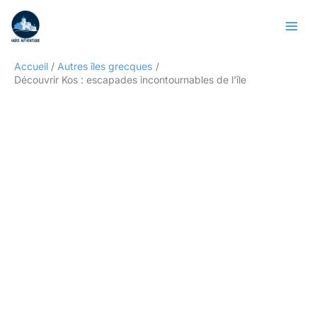
Aller
Rechercher
au
contenu
Accueil
Autres îles grecques
Découvrir Kos : escapades incontournables de l’île