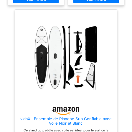
aventuriers sur les océans, lacs
sont durables pour résister aux
et rivières. Le kit complet est là
pressions du pagayage Un sac
pour ceux qui veulent se lancer
de transport pratique est inclus
dans leur prochaine aventure.
pour un transport facile et
【Kit complet de fou】 Avec le
rapide Notre planche SUP est
pack de SUP, vous recevez une
conçue avec un niveau de
pompe manuelle avec
courbe parfait, ce qui augmente
manomètre, une pagaie en
sa rigidité pour une conduite
aluminium, des ailerons
plus stable
amovibles et un sac de
transport. Tous ces accessoires
rendent l'installation rapide et le
transport super facile, afin que
vous soyez prêt à vous éclater à
tout moment. 【Design multi-
usage】 Passez facilement du
paddle à la planche à voile
avec cette planche innovante.
Elle s'adapte à tous vos besoins
de loisirs, que vous vouliez
naviguer tranquillement ou
profiter des vagues. Une seule
planche pour plus de
polyvalence ! 【Utilisation
extérieure faite pour ça】
Conçue pour l'extérieur, la
vidaXL Ensemble de Planche Sup Gonflable avec
planche résiste aux UV pour un
Voile Noir et Blanc
usage fiable dans des
conditions variées. Que ce soit
Ce stand up paddle avec voile est idéal pour le surf ou la