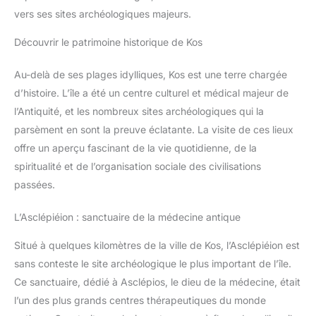
odeurs, ce qui le rend idéal pour une utilisation à la
vers ses sites archéologiques majeurs.
plage. Légère et compacte : notre serviette de plage
convainc par sa faible taille une fois pliée et se glisse
Découvrir le patrimoine historique de Kos
facilement dans n'importe quel sac de plage, sac à dos,
valise ou panier de pique-nique. Grâce à son petit
format d'emballage, la serviette en microfibre est idéale
Au-delà de ses plages idylliques, Kos est une terre chargée
comme serviette de voyage, serviette de camping ou
serviette de sport et de fitness. Ainsi, vous êtes toujours
d’histoire. L’île a été un centre culturel et médical majeur de
parfaitement équipé, peu importe où vous allez.
GARANTIE DE SATISFACTION – Chaque serviette de
l’Antiquité, et les nombreux sites archéologiques qui la
plage Jokisa est fabriquée avec le plus grand soin et
une attention particulière aux détails. Votre satisfaction
parsèment en sont la preuve éclatante. La visite de ces lieux
est notre priorité
offre un aperçu fascinant de la vie quotidienne, de la
spiritualité et de l’organisation sociale des civilisations
passées.
L’Asclépiéion : sanctuaire de la médecine antique
Situé à quelques kilomètres de la ville de Kos, l’Asclépiéion est
sans conteste le site archéologique le plus important de l’île.
Ce sanctuaire, dédié à Asclépios, le dieu de la médecine, était
l’un des plus grands centres thérapeutiques du monde