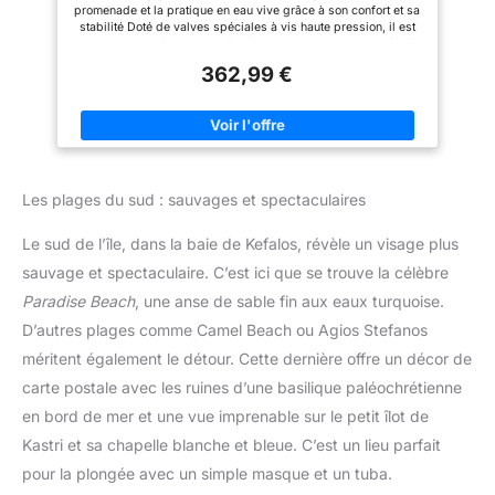
en rivière, lac ou océan, elle
promenade et la pratique en eau vive grâce à son confort et sa
assure une performance stable
stabilité Doté de valves spéciales à vis haute pression, il est
pour vos sessions de paddle.
facile et rapide à gonfler et à dégonfler Deux ailerons préfixés
Sa polyvalence vous permet de
et un aileron amovible sont durables pour résister aux
vivre des aventures aquatiques
362,99 €
pressions du pagayage Un sac de transport pratique est inclus
à tout moment. 【Entretiens
pour un transport facile et rapide Notre planche SUP est
faciles】 Pour que votre
conçue avec un niveau de courbe parfait, ce qui augmente sa
planche dure, rincez-la à l'eau
rigidité pour une conduite plus stable
douce après chaque sortie pour
enlever le sel et les salissures.
Laissez-la bien sécher à l'air
avant de la dégonfler et de la
Les plages du sud : sauvages et spectaculaires
ranger dans son sac de
transport. Ces conseils simples
vous garantissent qu'elle reste
Le sud de l’île, dans la baie de Kefalos, révèle un visage plus
en super état pour chaque
nouvelle aventure.
sauvage et spectaculaire. C’est ici que se trouve la célèbre
Paradise Beach
, une anse de sable fin aux eaux turquoise.
D’autres plages comme Camel Beach ou Agios Stefanos
méritent également le détour. Cette dernière offre un décor de
carte postale avec les ruines d’une basilique paléochrétienne
en bord de mer et une vue imprenable sur le petit îlot de
Kastri et sa chapelle blanche et bleue. C’est un lieu parfait
pour la plongée avec un simple masque et un tuba.