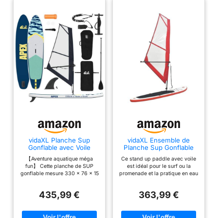
vidaXL Planche Sup
vidaXL Ensemble de
Gonflable avec Voile
Planche Sup Gonflable
APEX 330 x 76 x 15 cm
avec Voile Rouge et
【Aventure aquatique méga
Ce stand up paddle avec voile
Bleu
Blanc
fun】 Cette planche de SUP
est idéal pour le surf ou la
gonflable mesure 330 x 76 x 15
promenade et la pratique en eau
cm, parfaite pour tout type
vive grâce à son confort et sa
d'expérience aquatique, du
stabilité Doté de valves
435,99 €
363,99 €
paddle à la planche à voile.
spéciales à vis haute pression,
Avec son PVC super résistant
il est facile et rapide à gonfler
aux UV, elle est faite pour durer
et à dégonfler Deux ailerons
au soleil. Parfaite pour les
préfixés et un aileron amovible