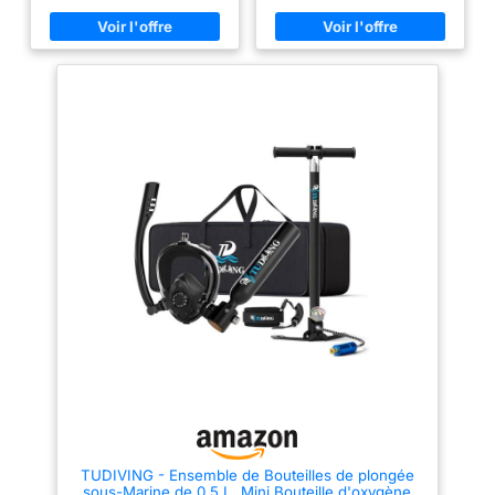
ML/XL: 42-47 Tuba: Snorkel à
elle peut être emportée en avion
sec, avec mécanisme de
pour plonger à tout moment et
verrouillage breveté, protège
n'importe où. 【Durable et facile
contre les éclaboussures. Tuba
d'utilisation】Notre bouteille de
de forme elliptique augmente le
plongée est fabriquée en
confort et la capacité air-
aluminium aéronautique 6061
livraison. Palmes réglables:
résistant à l'eau de mer et est
Aileron courte, légère et idéale
équipée d'un manomètre
pour la valise. Grâce à un
phosphorescent pour une
renfort en caoutchouc sur le
lecture aisée. Son système de
côté, ils sont particulièrement
triple filtration garantit un air
stables. Ils sont ajustable à
propre et sain. Idéale pour les
différentes tailles de pieds.
débutants. 【Conçue pour les
Matériau haut de gamme -
plongeurs】Ce kit de plongée
confort et sécurité
peut être utilisé avec un masque
supplémentaires:L'embouchure
intégral, ou séparément
en silicone de qualité
(masque et bouteille). Le kit
alimentaire, la jupe et les
avec masque intégral convient
sangles en silicone liquide, la
aussi bien à la plongée en
lentille en verre trempé résistant
apnée qu'à la plongée sous-
aux impacts et aux rayures, qui
marine. Vous pouvez respirer
vous protège de toutes sortes
librement par le nez et la
d'objets durs ou Si vous avez
bouche et profiter pleinement
des questions sur ce produit,
des fonds marins. 【Certifiée et
veuillez nous contacter et nous
fiable】Nos bouteilles de
vous aiderons à résoudre le
plongée sont certifiées DOT/CE.
problème,Remarque : veuillez
Idéales pour la plongée,
nettoyer soigneusement le sable
l'entretien des bateaux, les
TUDIVING - Ensemble de Bouteilles de plongée
dans le tube avant la prochaine
situations d'urgence et bien
sous-Marine de 0,5 L, Mini Bouteille d'oxygène
utilisation, sinon l'eau entrera
plus encore. 【Utilisation