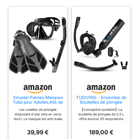
Smyidel Palmes Masques
TUDIVING - Ensemble de
Tuba pour Adultes,Kits de
Bouteilles de plongée
Plongée, Masque de
sous-Marine de 0,5 L,
Les lunettes de plongée
【Conception portable】La
Plongée + Tuba Semi-
Mini Bouteille d'oxygène
disposent d'une vitre en verre
bouteille de plongée de 0,5 L
Sec + Palmes + Sac, Kits
avec compresseur, kit de
durci. Le masque est anti-buée
offre environ 35 respirations
de Randonnée Aquatique
plongée Portable de
et très étanche. Il adhère
sous l'eau et s'active
Set de Snorkeling pour
Voyage (S200Plus Black-
fermement au visage et ne
automatiquement à l'immersion.
Adultes et Adolescents
A2)
39,99 €
189,00 €
laisse donc pas passer
Son diamètre de 6 cm la rend
l'eau,Eurocode:S/M:36-41,
facile à transporter. Détachable,