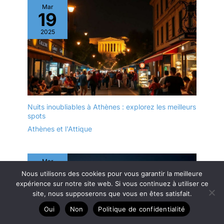
Mar
19
2025
Nuits inoubliables à Athènes : explorez les meilleurs
spots
Athènes et l'Attique
Mar
23
Nous utilisons des cookies pour vous garantir la meilleure
expérience sur notre site web. Si vous continuez à utiliser ce
2025
site, nous supposerons que vous en êtes satisfait.
Oui
Non
Politique de confidentialité