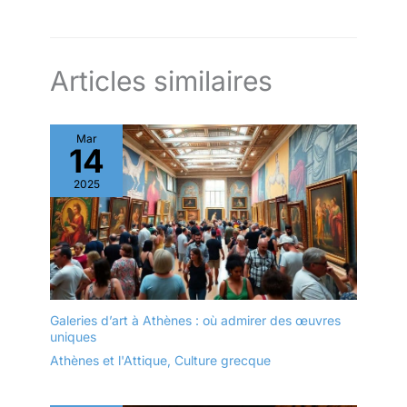
Articles similaires
Mar
14
2025
Galeries d’art à Athènes : où admirer des œuvres
uniques
Athènes et l'Attique
,
Culture grecque