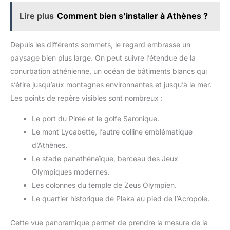
RF offrant la possibilité
CHAQUE MOTIF ET CHAQUE
d'utiliser aussi bien des
SCÈNE Gardez votre sujet
Lire plus
Comment bien s'installer à Athènes ?
objectifs RF que EF.
parfaitement net grâce à la
technologie avancée Real-Time
Eye AF de Sony, pour les
personnes et les animaux,
Depuis les différents sommets, le regard embrasse un
idéale pour les photos et les
paysage bien plus large. On peut suivre l’étendue de la
vidéos 4K. Utilisez le mode de
présentation des produits pour
conurbation athénienne, un océan de bâtiments blancs qui
changer rapidement la mise au
point lors des critiques ou des
s’étire jusqu’aux montagnes environnantes et jusqu’à la mer.
déballages. Faites confiance à
l'autofocus rapide et fiable qui
Les points de repère visibles sont nombreux :
vous permet de garder
facilement le contrôle à tout
Le port du Pirée et le golfe Saronique.
moment. UN RENDU
PROFESSIONNEL SANS
Le mont Lycabette, l’autre colline emblématique
RETOUCHE Mettez en valeur
vos contenus directement
d’Athènes.
depuis votre caméra grâce aux
styles créatifs et aux profils
Le stade panathénaïque, berceau des Jeux
d'image pour les photos et les
Olympiques modernes.
vidéos. Que vous recherchiez
des teintes
Les colonnes du temple de Zeus Olympien.
cinématographiques, des
couleurs vives ou une base
Le quartier historique de Plaka au pied de l’Acropole.
neutre pour un traitement
ultérieur, le ZV-E10 vous aide à
définir votre identité visuelle.
Cette vue panoramique permet de prendre la mesure de la
Grâce au bouton de flou