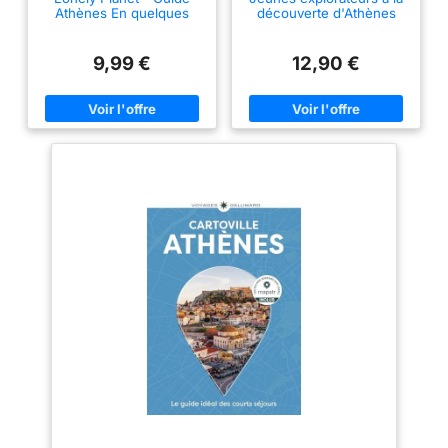
Athènes En quelques
découverte d'Athènes
jours 2025-2026: Courts
séjours, adresses
tendances, cartes et
9,99 €
12,90 €
promenades à pied