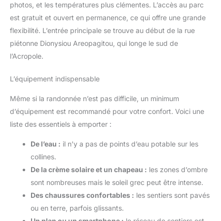
photos, et les températures plus clémentes. L’accès au parc
webcam 4K de haute qualité.
Connexion à l'iPhone : 1)
est gratuit et ouvert en permanence, ce qui offre une grande
Téléchargez l'application Sony
Creators depuis l'App Store. 2)
flexibilité. L’entrée principale se trouve au début de la rue
Activez le Bluetooth et le WiFi
sur l'iPhone et l'appareil photo.
piétonne Dionysiou Areopagitou, qui longe le sud de
3) Connectez les appareils via
l’Acropole.
l'application. > Vous pouvez
ensuite transférer directement
des photos et des vidéos et
L’équipement indispensable
contrôler l'appareil photo à
distance via votre smartphone.
CONTENU DE LA LIVRAISON :
Même si la randonnée n’est pas difficile, un minimum
boîtier ZV-E10, objectif SEL1650
II avec capuchon et pare-soleil,
d’équipement est recommandé pour votre confort. Voici une
batterie NP-FW50, sans
liste des essentiels à emporter :
chargeur (un chargeur USB de
1,5 A est recommandé), câble
USB-C.
De l’eau :
il n’y a pas de points d’eau potable sur les
collines.
De la crème solaire et un chapeau :
les zones d’ombre
sont nombreuses mais le soleil grec peut être intense.
Des chaussures confortables :
les sentiers sont pavés
ou en terre, parfois glissants.
Un plan ou un smartphone :
le réseau de sentiers est