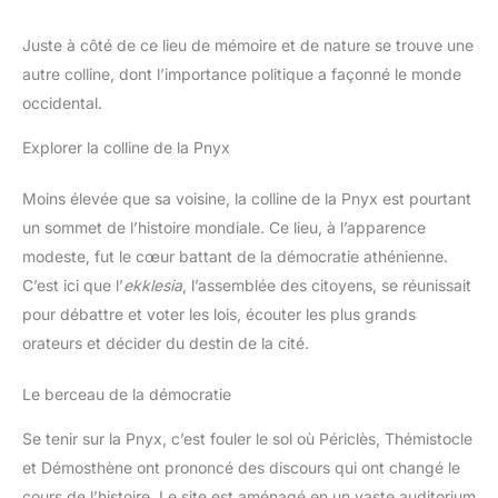
produit, veuillez nous contacter pour la première fois.Nous
ferons de notre mieux pour vous aider dans les 24 heures.
Juste à côté de ce lieu de mémoire et de nature se trouve une
autre colline, dont l’importance politique a façonné le monde
occidental.
Explorer la colline de la Pnyx
Moins élevée que sa voisine, la colline de la Pnyx est pourtant
un sommet de l’histoire mondiale. Ce lieu, à l’apparence
modeste, fut le cœur battant de la démocratie athénienne.
C’est ici que l’
ekklesia
, l’assemblée des citoyens, se réunissait
pour débattre et voter les lois, écouter les plus grands
orateurs et décider du destin de la cité.
Le berceau de la démocratie
Se tenir sur la Pnyx, c’est fouler le sol où Périclès, Thémistocle
et Démosthène ont prononcé des discours qui ont changé le
cours de l’histoire. Le site est aménagé en un vaste auditorium