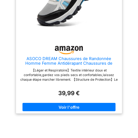
et résistante à l'usure. 【Glisser
sur & À lacets】: Les sneakers
homme avec doublure
synthétique élastique et douce
protègent votre talon arrière de
l'abrasion, ce qui est pratique à
mettre et à enlever. Les lacets
peuvent être facilement ajustés
pour mieux s'adapter à vos
pieds. 【Plusieurs
Occacions】: Les baskets et
chaussures de sport homme
ASOCO DREAM Chaussures de Randonnée
conviennent à la course, à la
Homme Femme Antidérapant Chaussures de
randonnée, au sport, à la gym,
Trekking Respirant Chaussure de Marche,Beige
au jogging, au cyclisme, à
【Léger et Respiratoire】Textile intérieur doux et
Bleu,43 EU
l'exercice, au travail, au basket-
confortable,gardez vos pieds secs et confortables,laissez
ball, au tennis, au football, aux
chaque étape marcher librement. 【Structure de Protection】Le
fêtes, aux voyages, à la maison,
capot des orteils des chaussures avec structure de protection
aux cours d'entraînement, aux
améliore la protection de vos pieds.Il peut empêcher vos
vacances, aux loisirs, achats
39,99 €
blessures aux orteils si vous frappez accidentellement une
quotidiens, camping, conduite,
pierre ou quelque chose de dur. 【Résistance aux
activités intérieures et
Glissements】La semelle est en caoutchouc léger,qui a une
extérieures. Chaussures de
poignée forte.Le motif unique sur la semelle a une grande
marche décontractées à enfiler
distance pour éviter les embouteillages. 【Occasion
pour hommes, parfaites pour
Appropriée】Les chaussures de pointe sont le meilleur choix
votre usage quotidien.
pour la randonnée, la randonnée, les randonnées en ville, les
voyages, l'escalade, le jogging, les sports de plein air, les
loisirs urbains, le travail, la conduite, le camping, etc.
【Garantie de Satisfaction】S'il y a un problème avec notre