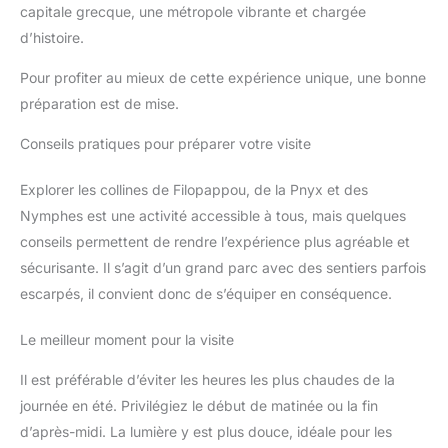
d'arrière-plan, vous pouvez
capitale grecque, une métropole vibrante et chargée
également créer un arrière-plan
d’histoire.
d'aspect professionnel en un
seul clic. UN SON CLAIR, UNE
IMPRESSION COMPLÈTE –
Pour profiter au mieux de cette expérience unique, une bonne
DIRECTEMENT À PARTIR DE
L'APPAREIL PHOTO Enregistrez
préparation est de mise.
un son clair et naturel grâce au
microphone directionnel à 3
Conseils pratiques pour préparer votre visite
capsules intégré. Parfait pour
les enregistrements vocaux sur
caméra ou les bruits ambiants.
Explorer les collines de Filopappou, de la Pnyx et des
Pour les utilisations en extérieur,
vous pouvez ajouter une
Nymphes est une activité accessible à tous, mais quelques
bonnette anti-vent ou connecter
un microphone externe via
conseils permettent de rendre l’expérience plus agréable et
l'entrée 3,5 mm ou la griffe
multi-interface Sony, pour des
sécurisante. Il s’agit d’un grand parc avec des sentiers parfois
enregistrements audio
escarpés, il convient donc de s’équiper en conséquence.
professionnels pour les vidéos
et les diffusions en direct.
PARTAGEZ VOTRE CONTENU
Le meilleur moment pour la visite
AUTOUR DE VOUS Pour une
transmission stable des
images, vous pouvez facilement
Il est préférable d’éviter les heures les plus chaudes de la
vous connecter à votre
smartphone via l'application
journée en été. Privilégiez le début de matinée ou la fin
Creators. Pour les réunions en
ligne et le streaming, l'appareil
d’après-midi. La lumière y est plus douce, idéale pour les
photo peut être converti en une