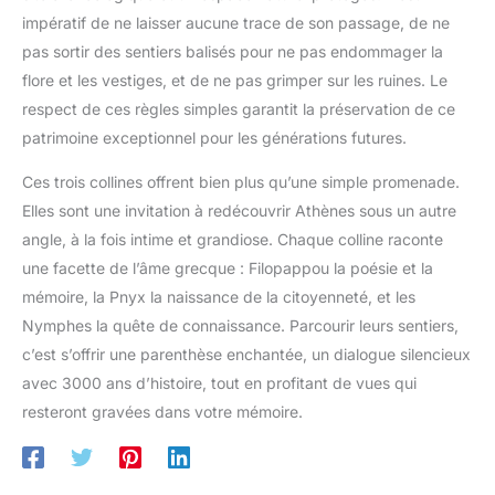
Verwenden Sie es für die Jagd
Un cordon de serrage réglable sur le devant permet de
impératif de ne laisser aucune trace de son passage, de ne
Rucksäcke, Wanderrucksäcke,
maintenir les gants en place. 【Réglable et Confortable】Le
Camping rucksack, taktische
sac à dos de randonnée est équipé de bretelles réglables en
pas sortir des sentiers balisés pour ne pas endommager la
Rucksäcke, Reiserucksäcke,
longueur. Les sangles d'épaule en maille avec beaucoup de
Survival Taschen,
flore et les vestiges, et de ne pas grimper sur les ruines. Le
mousse de rembourrage aident à réduire la pression sur les
Fluchtrucksack,
épaules. La sangle de poitrine avec une boucle en sifflet vous
kampfrucksack, angelrucksack,
respect de ces règles simples garantit la préservation de ce
aide à fixer votre sac à dos en toute sécurité. Le sac à dos de
bushcraft rucksack,
trekking et les bretelles ont des coutures renforcées, de sorte
patrimoine exceptionnel pour les générations futures.
Bergsteigerrucksack usw. Es
que le matériau ne se déchire pas facilement, même avec de
kann als schönes Geschenk an
lourdes charges. 【Sac à dos de randonnée léger et pliable】
Familie und Freunde gegeben
Ces trois collines offrent bien plus qu’une simple promenade.
Ce sac à dos de randonnée ne pèse que 0,55 kg, se plie
werden.
facilement dans sa propre poche pour le rangement et ne
Elles sont une invitation à redécouvrir Athènes sous un autre
mesure que 27 x 27 cm. Une fois déplié, le sac à dos a une
grande capacité de 40 litres et convient parfaitement à tous
angle, à la fois intime et grandiose. Chaque colline raconte
vos ustensiles de voyage. Ce sac à dos peut être utilisé
comme sac à dos de randonnée, sac à dos de trekking, sac à
une facette de l’âme grecque : Filopappou la poésie et la
dos de voyage, sac à dos de ski et sac à dos de vélo.
mémoire, la Pnyx la naissance de la citoyenneté, et les
Nymphes la quête de connaissance. Parcourir leurs sentiers,
c’est s’offrir une parenthèse enchantée, un dialogue silencieux
avec 3000 ans d’histoire, tout en profitant de vues qui
resteront gravées dans votre mémoire.