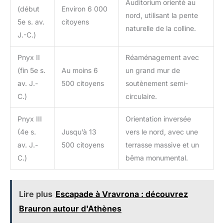
Auditorium orienté au
(début
Environ 6 000
nord, utilisant la pente
5e s. av.
citoyens
naturelle de la colline.
J.-C.)
Pnyx II
Réaménagement avec
(fin 5e s.
Au moins 6
un grand mur de
av. J.-
500 citoyens
soutènement semi-
C.)
circulaire.
Pnyx III
Orientation inversée
(4e s.
Jusqu’à 13
vers le nord, avec une
av. J.-
500 citoyens
terrasse massive et un
C.)
bêma monumental.
Lire plus
Escapade à Vravrona : découvrez
Brauron autour d'Athènes