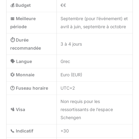
💰 Budget
€€
📅 Meilleure
Septembre (pour l’événement) et
période
avril à juin, septembre à octobre
⏱️ Durée
3 à 4 jours
recommandée
🗣️ Langue
Grec
💱 Monnaie
Euro (EUR)
🕐 Fuseau horaire
UTC+2
Non requis pour les
🛂 Visa
ressortissants de l’espace
Schengen
📞 Indicatif
+30