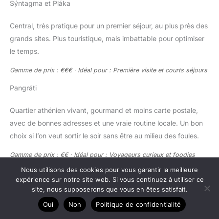
Sýntagma et Pláka
Central, très pratique pour un premier séjour, au plus près des
grands sites. Plus touristique, mais imbattable pour optimiser
le temps.
Gamme de prix : €€€ · Idéal pour : Première visite et courts séjours
Pangráti
Quartier athénien vivant, gourmand et moins carte postale,
avec de bonnes adresses et une vraie routine locale. Un bon
choix si l’on veut sortir le soir sans être au milieu des foules.
Gamme de prix : €€ · Idéal pour : Voyageurs curieux et foodies
Nous utilisons des cookies pour vous garantir la meilleure
Psyrí et Monastiráki
expérience sur notre site web. Si vous continuez à utiliser ce
site, nous supposerons que vous en êtes satisfait.
Accès facile, énergie nocturne, ruelles pleines de bars et de
Oui
Non
Politique de confidentialité
petites tables. À privilégier si l’on aime l’ambiance, à éviter si