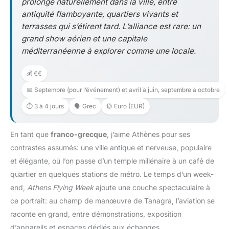
prolonge naturellement dans la ville, entre
antiquité flamboyante, quartiers vivants et
terrasses qui s’étirent tard. L’alliance est rare: un
grand show aérien et une capitale
méditerranéenne à explorer comme une locale.
💰 €€
📅 Septembre (pour l’événement) et avril à juin, septembre à octobre
⏱️ 3 à 4 jours
🗣️ Grec
💱 Euro (EUR)
En tant que
franco-grecque
, j’aime Athènes pour ses
contrastes assumés: une ville antique et nerveuse, populaire
et élégante, où l’on passe d’un temple millénaire à un café de
quartier en quelques stations de métro. Le temps d’un week-
end,
Athens Flying Week
ajoute une couche spectaculaire à
ce portrait: au champ de manœuvre de Tanagra, l’aviation se
raconte en grand, entre démonstrations, exposition
d’appareils et espaces dédiés aux échanges.