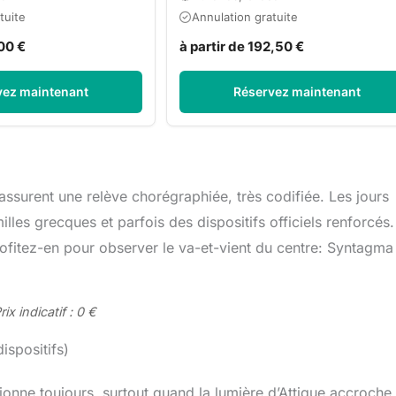
tuite
Annulation gratuite
,00 €
à partir de 192,50 €
vez maintenant
Réservez maintenant
assurent une relève chorégraphiée, très codifiée. Les jours
lles grecques et parfois des dispositifs officiels renforcés.
rofitez-en pour observer le va-et-vient du centre: Syntagma
x indicatif : 0 €
ispositifs)
onne toujours, surtout quand la lumière d’Attique accroche 