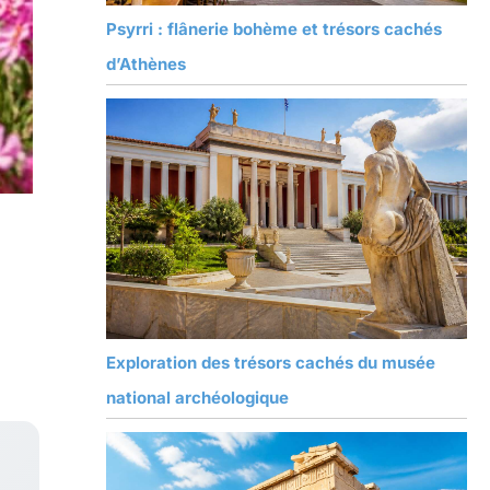
Psyrri : flânerie bohème et trésors cachés
d’Athènes
Exploration des trésors cachés du musée
national archéologique