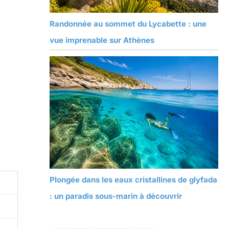
Randonnée au sommet du Lycabette : une
vue imprenable sur Athènes
Plongée dans les eaux cristallines de glyfada
: un paradis sous-marin à découvrir