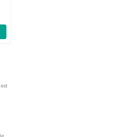
 est
le