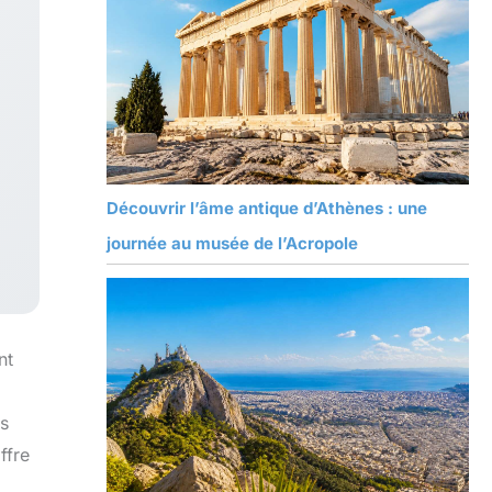
Découvrir l’âme antique d’Athènes : une
journée au musée de l’Acropole
nt
ns
ffre