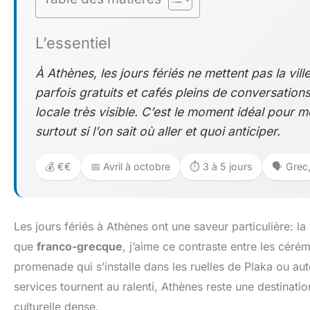
L’essentiel
À Athènes, les jours fériés ne mettent pas la vil
parfois gratuits et cafés pleins de conversations
locale très visible. C’est le moment idéal pour m
surtout si l’on sait où aller et quoi anticiper.
💰 €€
📅 Avril à octobre
⏱️ 3 à 5 jours
🗣️ Grec
Les jours fériés à Athènes ont une saveur particulière: la v
que
franco-grecque
, j’aime ce contraste entre les céré
promenade qui s’installe dans les ruelles de Plaka ou au
services tournent au ralenti, Athènes reste une destinati
culturelle dense.