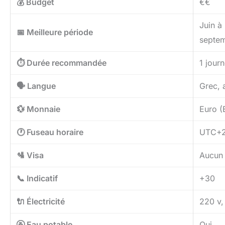
💰 Budget
€€
Juin à
📅 Meilleure période
septe
⏱️ Durée recommandée
1 jour
🗣️ Langue
Grec, 
💱 Monnaie
Euro (
🕐 Fuseau horaire
UTC+2
🛂 Visa
Aucun v
📞 Indicatif
+30
🔌 Électricité
220 v, 
🚰 Eau potable
Oui