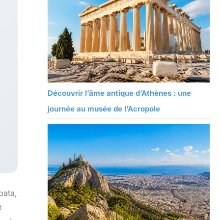
Découvrir l’âme antique d’Athènes : une
journée au musée de l’Acropole
pata,
t