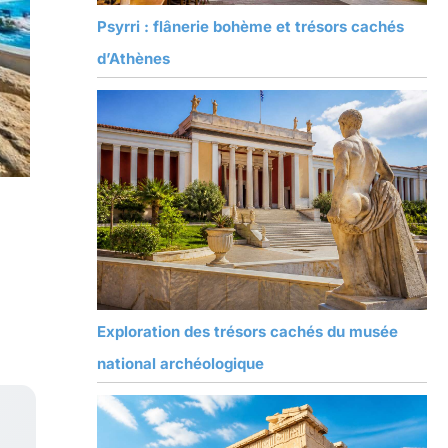
Psyrri : flânerie bohème et trésors cachés
d’Athènes
Exploration des trésors cachés du musée
national archéologique