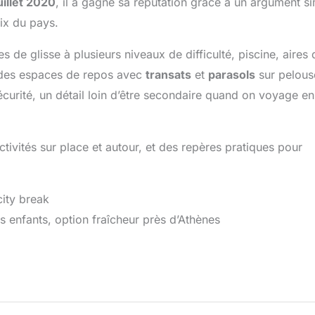
uillet 2020
, il a gagné sa réputation grâce à un argument s
oix du pays.
s de glisse à plusieurs niveaux de difficulté, piscine, aires 
, des espaces de repos avec
transats
et
parasols
sur pelous
sécurité, un détail loin d’être secondaire quand on voyage en
ctivités sur place et autour, et des repères pratiques pour
city break
 enfants, option fraîcheur près d’Athènes