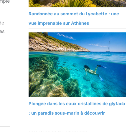
imple
Randonnée au sommet du Lycabette : une
de
vue imprenable sur Athènes
es
Plongée dans les eaux cristallines de glyfada
: un paradis sous-marin à découvrir