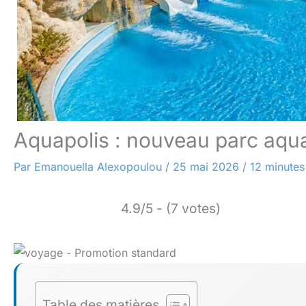
Aquapolis : nouveau parc aqu
Par
Emanouella Alexopoulou
/
25 mai 2026
/
12 minutes
4.9/5 - (7 votes)
Table des matières