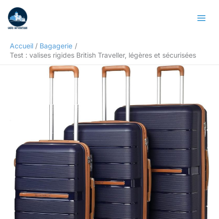
Aller
Rechercher
au
contenu
Accueil
Bagagerie
Test : valises rigides British Traveller, légères et sécurisées