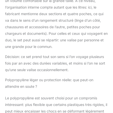
un volume confortable sur la grande taille. À ce niveau,
vos bagages sans
briser la serrure; Et il
l’organisation interne compte autant que les litres: ici, le
est équipé d'une
fabricant mentionne deux sections et quatre poches, ce qui
fermeture à glissière
va dans le sens d’un rangement structuré (linge d’un côté,
qui est utilisée dans la
chaussures et accessoires de l’autre, petites poches pour
plupart des valises à
coque dure de marque
chargeurs et documents). Pour celles et ceux qui voyagent en
de luxe d'entrée,
duo, le set peut aussi se répartir: une valise par personne et
protégeant les dents
une grande pour le commun.
en caoutchouc de la
déformation et du
Décision: ce set prend tout son sens si l’on voyage plusieurs
levage; Cette bagage
fois par an avec des durées variables, et moins si l’on ne sort
vous offrira une
qu’une seule valise occasionnellement.
expérience plus
confortable Roue
Polypropylène léger ou protection réelle: que peut-on
pivotante silencieuse:
La valise à roulettes est
attendre en soute ?
équipée de roues
multidirectionnelles
Le polypropylène est souvent choisi pour un compromis
universelles à double
intéressant: plus flexible que certains plastiques très rigides, il
rangée, silencieuses,
peut mieux encaisser les chocs en se déformant légèrement
résistantes à l'usure et