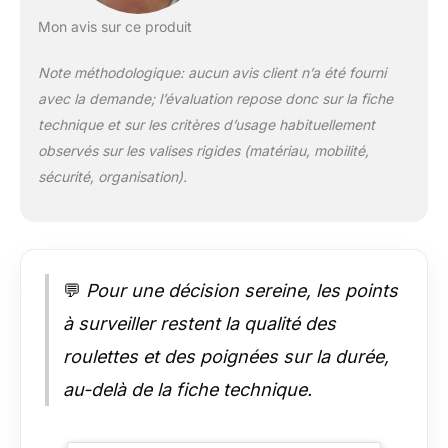
voyage est équipée
d'une serrure TSA
Mon avis sur ce produit
pour garantir la
sécurité de vos
Note méthodologique: aucun avis client n’a été fourni
objets de valeur et
avec la demande; l’évaluation repose donc sur la fiche
permettre au
technique et sur les critères d’usage habituellement
personnel de la TSA
d'inspecter vos
observés sur les valises rigides (matériau, mobilité,
bagages sans briser
sécurité, organisation).
la serrure; Et il est
équipé d'une
fermeture à glissière
qui est utilisée dans
la plupart des valises
💬
Pour une décision sereine, les points
à coque dure de
marque de luxe
à surveiller restent la qualité des
d'entrée, protégeant
roulettes et des poignées sur la durée,
les dents en
caoutchouc de la
au-delà de la fiche technique.
déformation et du
levage; Cette bagage
vous offrira une