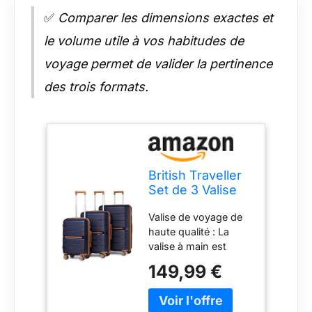
✅
Comparer les dimensions exactes et
le volume utile à vos habitudes de
voyage permet de valider la pertinence
des trois formats.
British Traveller
Set de 3 Valise
Rigide en
Valise de voyage de
Polypropylène
haute qualité : La
Légere à 4
valise à main est
roulettes avec
fabriquée en
Serrure TSA
149,99 €
polypropylène rigide,
Intégré
et la texture à la
Ensembles de
surface de la sangle
Bagages, Valise