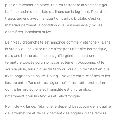
puis en revenant en place, tout en restant relativement léger.
douces; Les roues
pivotantes à 4x360
La fiche technique insiste d’ailleurs sur la légèreté. Pour des
degrés sont très
trajets aériens avec manutention parfois brutale, c’est un
douces et silencieuses
matériau pertinent, à condition que l’assemblage (coques,
lorsqu'elles glissent et
charnières, jonctions) suive.
s'adaptent facilement à
diverses occasions;
Le niveau d’étanchéité est annoncé comme « étanche ». Dans
Les tirants réglables en
alliage d'aluminium
la vraie vie, une valise rigide n’est pas une boîte hermétique,
conviennent à toutes
mais une bonne étanchéité signifie généralement une
les tailles et sont très
fermeture zippée ou un joint correctement positionné, utile
confortables à utiliser
sous la pluie, sur un quai de ferry ou lors d’un transfert en bus
Intérieur du valise
soute: L'intérieur du
avec bagages en soute. Pour qui voyage entre Athènes et les
bagage est conçu avec
îles, ou entre Paris et des régions côtières, cette protection
des poches en filet,
contre les projections et l’humidité est un vrai plus,
des séparateurs à
notamment pour les textiles et l’électronique.
fermeture éclair et des
sangles transversales,
Point de vigilance: l’étanchéité dépend beaucoup de la qualité
avec des poches à
de la fermeture et de l’alignement des coques. Sans retours
fermeture éclair pour