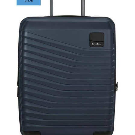
2025
transversales, avec
des poches à
fermeture éclair pour
ranger ce que vous
voulez et des sangles
transversales pour
maintenir vos affaires
en place afin de
protéger au
maximum vos
différents objets
personnels