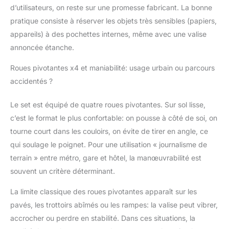
ranger ce que vous
d’utilisateurs, on reste sur une promesse fabricant. La bonne
voulez et des sangles
pratique consiste à réserver les objets très sensibles (papiers,
transversales pour
appareils) à des pochettes internes, même avec une valise
maintenir vos affaires
annoncée étanche.
en place afin de
protéger au maximum
Roues pivotantes x4 et maniabilité: usage urbain ou parcours
vos différents objets
accidentés ?
personnels
Le set est équipé de quatre roues pivotantes. Sur sol lisse,
c’est le format le plus confortable: on pousse à côté de soi, on
tourne court dans les couloirs, on évite de tirer en angle, ce
qui soulage le poignet. Pour une utilisation « journalisme de
terrain » entre métro, gare et hôtel, la manœuvrabilité est
souvent un critère déterminant.
La limite classique des roues pivotantes apparaît sur les
pavés, les trottoirs abîmés ou les rampes: la valise peut vibrer,
accrocher ou perdre en stabilité. Dans ces situations, la