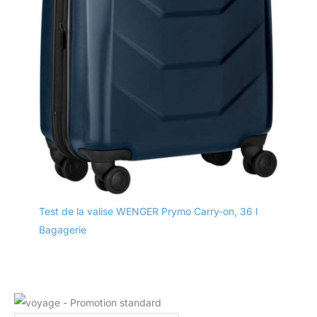
Test de la valise WENGER Prymo Carry-on, 36 l
Bagagerie