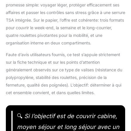
promesse simple: voyager léger, protéger efficacement ses
affaires et passer les contrôles sans stress grâce à une serrure
TSA intégrée. Sur le papier, l’offre est cohérente: trois formats
pour couvrir le week-end, la semaine et le long-courrier,
quatre roulettes pivotantes pour la mobilité, et une
organisation interne en deux compartiments.
Faute d’avis utilisateurs fournis, ce test s’appuie strictement
sur la fiche technique et sur les points d’attention
généralement observés sur ce type de valises (résistance du
polypropylène, stabilité des roulettes, précision de la
fermeture, qualité des poignées). L’objectif: déterminer à qui
cet ensemble convient, et dans quelles limites.
🔍
Si l’objectif est de couvrir cabine,
moyen séjour et long séjour avec un