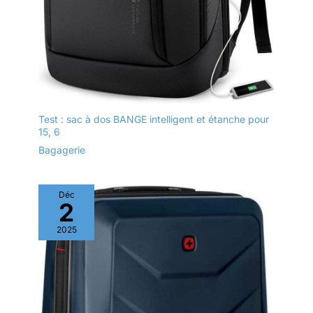
Test : sac à dos BANGE intelligent et étanche pour
15, 6
Bagagerie
Déc
2
2025