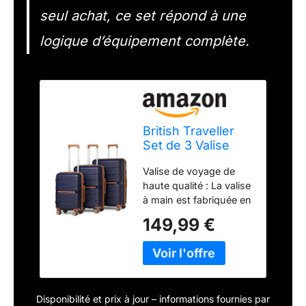
seul achat, ce set répond à une
logique d’équipement complète.
British Traveller
Set de 3 Valise
Rigide en
Valise de voyage de
Polypropylène
haute qualité : La valise
Légere à 4
à main est fabriquée en
roulettes avec
polypropylène rigide, et
Serrure TSA
149,99 €
la texture à la surface
Intégré
de la sangle réduit
Ensembles de
efficacement les
Bagages, Valise
rayures; Comparé aux
de Voyage
plastiques ABS et PC,
56/66/76cm
Disponibilité et prix à jour – informations fournies par
le matériau PP est plus
(Marine)