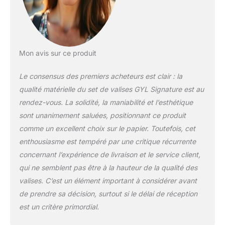
d’affaires.
CONSTRUCTION
DURABLE :
Fabriquées en 100 %
polypropylène
Mon avis sur ce produit
d’origine française,
ces valises associent
Le consensus des premiers acheteurs est clair : la
légèreté et résistance
qualité matérielle du set de valises GYL Signature est au
exceptionnelle aux
chocs. Leur coque
rendez-vous. La solidité, la maniabilité et l’esthétique
rigide protège
sont unanimement saluées, positionnant ce produit
efficacement contre
comme un excellent choix sur le papier. Toutefois, cet
les rayures et les
enthousiasme est tempéré par une critique récurrente
manipulations
brutales, tout en
concernant l’expérience de livraison et le service client,
offrant un style
qui ne semblent pas être à la hauteur de la qualité des
moderne et raffiné.
valises. C’est un élément important à considérer avant
VOYAGE SÉCURISÉ :
de prendre sa décision, surtout si le délai de réception
Équipées d’une
serrure à
est un critère primordial.
combinaison