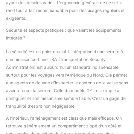
ayant des besoins variés. L’ergonomie générale de ce set le
facilite la navigation
rend tout à fait recommandable pour des usages réguliers et
dans les espaces
exigeants.
étroits, pour un voyage
silencieux, simple et
Sécurité et aspects pratiques : que valent les équipements
agréable. DESIGN
FIABLE : Dotées d’un
intégrés ?
système trolley
télescopique en
La sécurité est un point crucial. L’intégration d’une serrure à
aluminium et d’une
combinaison certifiée TSA (Transportation Security
poignée ergonomique
Administration) est aujourd’hui un standard indispensable,
supérieure, les valises
surtout pour les voyages vers l’Amérique du Nord. Elle permet
Signature allient
robustesse et confort.
aux agents de douane d’inspecter le contenu de la valise sans
Faciles à soulever,
avoir à forcer la serrure. Celle du modèle GYL est simple à
pousser ou tirer, elles
configurer et son mécanisme semble fiable. C’est un gage de
apportent un soutien
tranquillité d’esprit non négligeable.
pratique aux voyageurs
réguliers. Garantis à
À l’intérieur, l’aménagement est classique mais efficace. On
vie, ces bagages sont
des essentiels fiables
retrouve généralement un compartiment zippé d’un côté et
pour vos
des sangles de maintien de l’autre, permettant de bien