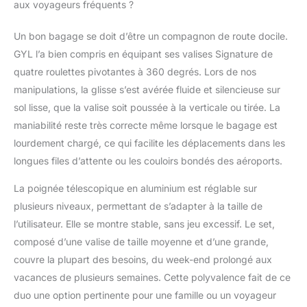
valises Signature
aux voyageurs fréquents ?
protègent vos affaires
tout en respectant les
Un bon bagage se doit d’être un compagnon de route docile.
réglementations
GYL l’a bien compris en équipant ses valises Signature de
internationales. Le
quatre roulettes pivotantes à 360 degrés. Lors de nos
personnel de sécurité
manipulations, la glisse s’est avérée fluide et silencieuse sur
peut ouvrir et refermer
vos bagages sans les
sol lisse, que la valise soit poussée à la verticale ou tirée. La
endommager, vous
maniabilité reste très correcte même lorsque le bagage est
garantissant ainsi
lourdement chargé, ce qui facilite les déplacements dans les
sérénité et tranquillité
longues files d’attente ou les couloirs bondés des aéroports.
d’esprit. ROULETTES
FLUIDES : Conçues
La poignée télescopique en aluminium est réglable sur
avec des roulettes
pivotantes
plusieurs niveaux, permettant de s’adapter à la taille de
multidirectionnelles à
l’utilisateur. Elle se montre stable, sans jeu excessif. Le set,
360°, ces valises se
composé d’une valise de taille moyenne et d’une grande,
déplacent en douceur
couvre la plupart des besoins, du week-end prolongé aux
dans les aéroports,
vacances de plusieurs semaines. Cette polyvalence fait de ce
gares et hôtels. Leur
mobilité fluide réduit la
duo une option pertinente pour une famille ou un voyageur
fatigue des bras et