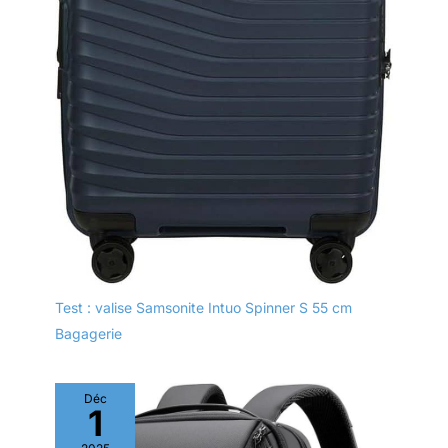
fiables pour vos
déplacements.
Test : valise Samsonite Intuo Spinner S 55 cm
Bagagerie
Déc
1