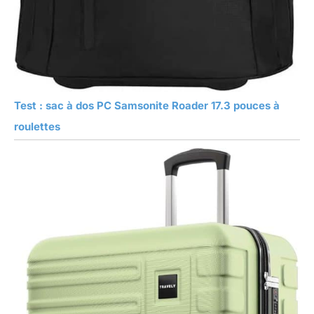
Test : sac à dos PC Samsonite Roader 17.3 pouces à
roulettes