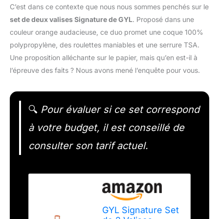
C’est dans ce contexte que nous nous sommes penchés sur le
set de deux valises Signature de GYL
. Proposé dans une
couleur orange audacieuse, ce duo promet une coque 100%
polypropylène, des roulettes maniables et une serrure TSA.
Une proposition alléchante sur le papier, mais qu’en est-il à
l’épreuve des faits ? Nous avons mené l’enquête pour vous.
🔍
Pour évaluer si ce set correspond
à votre budget, il est conseillé de
consulter son tarif actuel.
GYL Signature Set