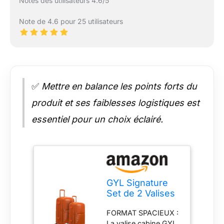
Notes des utilisateurs 4.6/5
Note de 4.6 pour 25 utilisateurs
✅
Mettre en balance les points forts du
produit et ses faiblesses logistiques est
essentiel pour un choix éclairé.
GYL Signature
Set de 2 Valises
– Moyenne +
FORMAT SPACIEUX :
Grande, Bagages
La valise cabine GYL