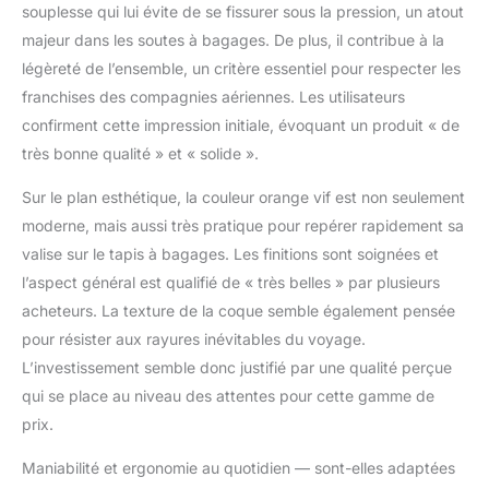
souplesse qui lui évite de se fissurer sous la pression, un atout
week-end ou les courts
voyages d’affaires.
majeur dans les soutes à bagages. De plus, il contribue à la
CONSTRUCTION
légèreté de l’ensemble, un critère essentiel pour respecter les
DURABLE : Fabriquées
franchises des compagnies aériennes. Les utilisateurs
en 100 %
confirment cette impression initiale, évoquant un produit « de
polypropylène d’origine
française, ces valises
très bonne qualité » et « solide ».
associent légèreté et
Sur le plan esthétique, la couleur orange vif est non seulement
résistance
exceptionnelle aux
moderne, mais aussi très pratique pour repérer rapidement sa
chocs. Leur coque
valise sur le tapis à bagages. Les finitions sont soignées et
rigide protège
l’aspect général est qualifié de « très belles » par plusieurs
efficacement contre les
acheteurs. La texture de la coque semble également pensée
rayures et les
manipulations brutales,
pour résister aux rayures inévitables du voyage.
tout en offrant un style
L’investissement semble donc justifié par une qualité perçue
moderne et raffiné.
qui se place au niveau des attentes pour cette gamme de
VOYAGE SÉCURISÉ :
prix.
Équipées d’une serrure
à combinaison
Maniabilité et ergonomie au quotidien — sont-elles adaptées
homologuée TSA, les