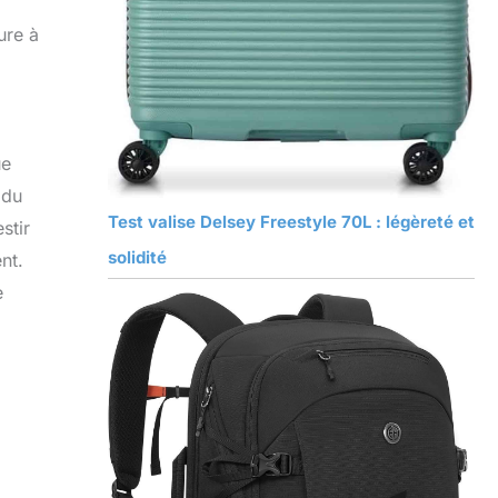
ure à
ue
 du
Test valise Delsey Freestyle 70L : légèreté et
stir
solidité
nt.
e