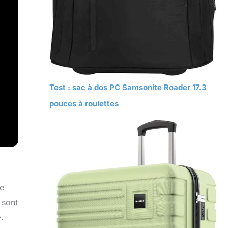
Test : sac à dos PC Samsonite Roader 17.3
pouces à roulettes
re
 sont
.