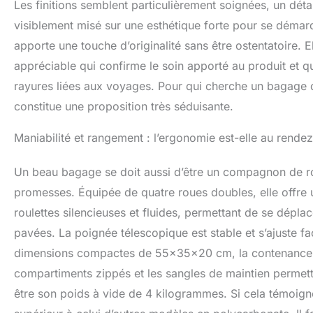
Les finitions semblent particulièrement soignées, un déta
ranger ou les p
visiblement misé sur une esthétique forte pour se démarque
apporte une touche d’originalité sans être ostentatoire. E
appréciable qui confirme le soin apporté au produit et q
rayures liées aux voyages. Pour qui cherche un bagage qu
constitue une proposition très séduisante.
Maniabilité et rangement : l’ergonomie est-elle au rende
Un beau bagage se doit aussi d’être un compagnon de ro
promesses. Équipée de quatre roues doubles, elle offre 
roulettes silencieuses et fluides, permettant de se dépla
pavées. La poignée télescopique est stable et s’ajuste fac
dimensions compactes de 55x35x20 cm, la contenance est
compartiments zippés et les sangles de maintien permett
être son poids à vide de 4 kilogrammes. Si cela témoign