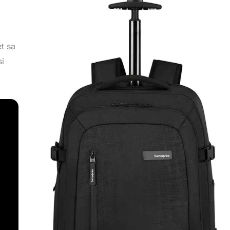
t sa
si