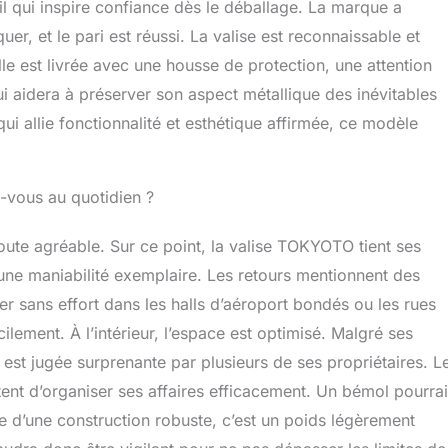
il qui inspire confiance dès le déballage. La marque a
rotéger en soute lors de vos vols
r, et le pari est réussi. La valise est reconnaissable et
lle est livrée avec une housse de protection, une attention
ui aidera à préserver son aspect métallique des inévitables
i allie fonctionnalité et esthétique affirmée, ce modèle
z-vous au quotidien ?
ute agréable. Sur ce point, la valise TOKYOTO tient ses
une maniabilité exemplaire. Les retours mentionnent des
cer sans effort dans les halls d’aéroport bondés ou les rues
ilement. À l’intérieur, l’espace est optimisé. Malgré ses
 jugée surprenante par plusieurs de ses propriétaires. L
ent d’organiser ses affaires efficacement. Un bémol pourrai
e d’une construction robuste, c’est un poids légèrement