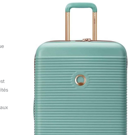
ue
st
ités
naux