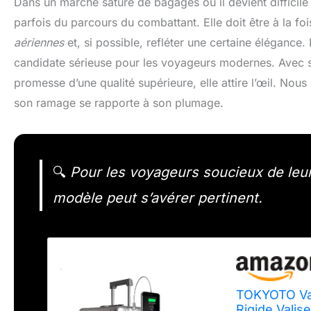
Dans un marché saturé de bagages où il devient difficile 
parfois du parcours du combattant. Elle doit être à la fo
aériennes
et, si possible, refléter une certaine élégance.
candidate sérieuse pour les voyageurs modernes. Avec sa
promesse d’une qualité supérieure, elle attire l’œil. Nou
son ramage se rapporte à son plumage.
🔍
Pour les voyageurs soucieux de leur 
modèle peut s’avérer pertinent.
TOKYOTO Val
Rigide Vali