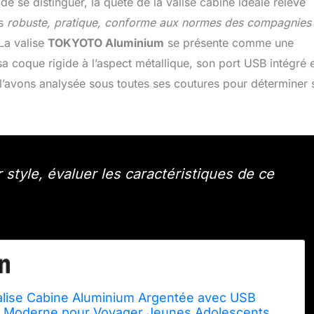
de se distinguer, la quête de la valise cabine idéale relève
is
robuste, pratique, conforme aux normes des compagnies
 La valise
TOKYOTO Aluminium
se présente comme une
 coque rigide à l’aspect métallique, son port USB intégré e
s l’avons analysée sous toutes ses coutures pour déterminer 
style, évaluer les caractéristiques de ce
ise Cabine Aluminium Argentée avec USB
se Moderne pour Voyager Jeunes Adolescents