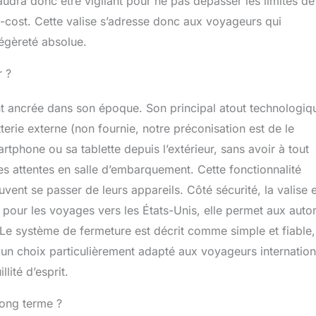
audra donc être vigilant pour ne pas dépasser les limites de
cost. Cette valise s’adresse donc aux voyageurs qui
légèreté absolue.
r ?
 ancrée dans son époque. Son principal atout technologiq
erie externe (non fournie, notre préconisation est de le
artphone ou sa tablette depuis l’extérieur, sans avoir à tout
es attentes en salle d’embarquement. Cette fonctionnalité
ent se passer de leurs appareils. Côté sécurité, la valise e
pour les voyages vers les États-Unis, elle permet aux autor
 Le système de fermeture est décrit comme simple et fiable,
t un choix particulièrement adapté aux voyageurs internatio
llité d’esprit.
long terme ?