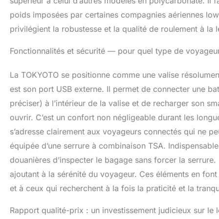
supérieur à celui d’autres modèles en polycarbonate. Il f
poids imposées par certaines compagnies aériennes low-
privilégient la robustesse et la qualité de roulement à la 
Fonctionnalités et sécurité — pour quel type de voyageu
La TOKYOTO se positionne comme une valise résolument
est son port USB externe. Il permet de connecter une batt
préciser) à l’intérieur de la valise et de recharger son sm
ouvrir. C’est un confort non négligeable durant les longu
s’adresse clairement aux voyageurs connectés qui ne peuv
équipée d’une serrure à combinaison TSA. Indispensable 
douanières d’inspecter le bagage sans forcer la serrure.
ajoutant à la sérénité du voyageur. Ces éléments en fon
et à ceux qui recherchent à la fois la praticité et la tranqui
Rapport qualité-prix : un investissement judicieux sur le 