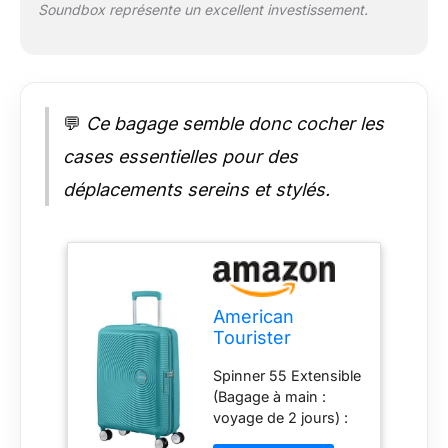
Soundbox représente un excellent investissement.
💬
Ce bagage semble donc cocher les
cases essentielles pour des
déplacements sereins et stylés.
American
Tourister
Soundbox -
Spinner 55 Extensible
Valise Spinner S
(Bagage à main :
Extensible
voyage de 2 jours) :
Bagage Cabine,
40 x 20 x 55 cm,
55 cm, 35.5/41 L,