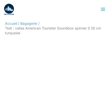
Aller
Rechercher
au
contenu
Accueil
Bagagerie
Test : valise American Tourister Soundbox spinner S 55 cm
turquoise