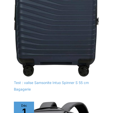
Test : valise Samsonite Intuo Spinner S 55 cm
Bagagerie
Déc
1