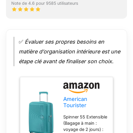
Note de 4.6 pour 9585 utilisateurs
✅
Évaluer ses propres besoins en
matière d’organisation intérieure est une
étape clé avant de finaliser son choix.
American
Tourister
Soundbox -
Spinner 55 Extensible
Valise Spinner S
(Bagage à main :
Extensible
voyage de 2 jours) :
Bagage Cabine,