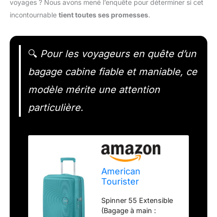
voyages ? Nous avons mené l’enquête pour déterminer si cet
incontournable
tient toutes ses promesses
.
🔍
Pour les voyageurs en quête d’un
bagage cabine fiable et maniable, ce
modèle mérite une attention
particulière.
American
Tourister
Soundbox - Valise
Spinner 55 Extensible
Spinner S
(Bagage à main :
Extensible Bagage