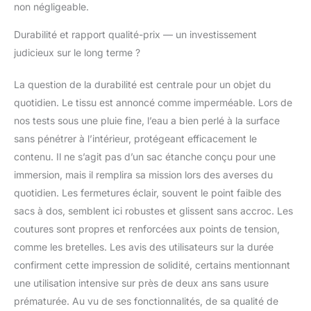
respirante pour un
non négligeable.
confort optimal, même
pendant de longues
Durabilité et rapport qualité-prix — un investissement
périodes de port. Les
judicieux sur le long terme ?
bretelles rembourrées
en mousse épaisse
La question de la durabilité est centrale pour un objet du
réduisent la charge sur
quotidien. Le tissu est annoncé comme imperméable. Lors de
vos épaules. La sangle
à l'arrière permettent de
nos tests sous une pluie fine, l’eau a bien perlé à la surface
fixer le sac à dos laptop
sans pénétrer à l’intérieur, protégeant efficacement le
à votre valise, rendant
contenu. Il ne s’agit pas d’un sac étanche conçu pour une
vos voyages plus
immersion, mais il remplira sa mission lors des averses du
confortables ▼ Double
port USB intégré : Les
quotidien. Les fermetures éclair, souvent le point faible des
deux ports ( type A et
sacs à dos, semblent ici robustes et glissent sans accroc. Les
type C) du sac à dos
coutures sont propres et renforcées aux points de tension,
travail pour homme
comme les bretelles. Les avis des utilisateurs sur la durée
permet de connecter
confirment cette impression de solidité, certains mentionnant
une batterie externe à
l'intérieur du sac à dos
une utilisation intensive sur près de deux ans sans usure
business pour
prématurée. Au vu de ses fonctionnalités, de sa qualité de
recharger facilement