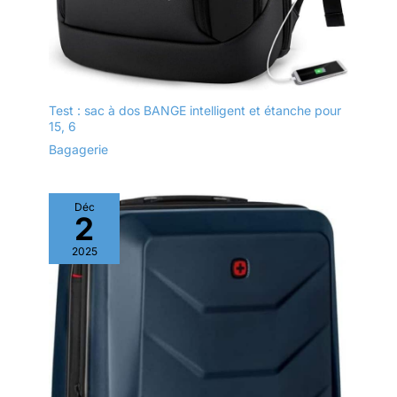
Test : sac à dos BANGE intelligent et étanche pour
15, 6
Bagagerie
Déc
2
2025