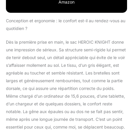
dos s’adaptera à toutes
Amazon
les situations, répondra
à tous vos besoins. Ce
sac à dos quotidien,
Conception et ergonomie : le confort est-il au rendez-vous au
avec toutes ses
quotidien ?
fonctionnalités
polyvalentes, apporte
Dès la première prise en main, le sac HEROIC KNIGHT donne
une grande commodité
une impression de sérieux. Sa structure semi-rigide lui permet
à votre vie quotidienne
▼ Grande capacité :
de tenir debout seul, un détail appréciable qui évite de le voir
Sac à dos pc portable a
s’affaisser mollement au sol. Le tissu, d’un gris élégant, est
une taille intermédiaire,
agréable au toucher et semble résistant. Les bretelles sont
mais il peut contenir
larges et généreusement rembourrées, tout comme la partie
tous les objets
dorsale, ce qui assure une répartition correcte du poids.
essentiels que vous
emportez au quotidien.
Même chargé d’un ordinateur de 15,6 pouces, d’une tablette,
Notre sac à dos léger
d’un chargeur et de quelques dossiers, le confort reste
mesure
notable. La gêne aux épaules ou au dos ne se fait pas sentir,
42.5x29x19.5cm, il ne
même après une longue journée de transport. C’est un point
pèse que 1kg. Il
respecte les règles de
essentiel pour ceux qui, comme moi, se déplacent beaucoup.
nombreuses