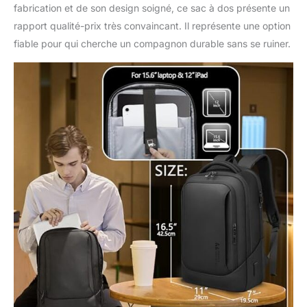
fabrication et de son design soigné, ce sac à dos présente un
vos appareils
rapport qualité-prix très convaincant. Il représente une option
électroniques en
déplacement
fiable pour qui cherche un compagnon durable sans se ruiner.
(powerbank non
fourni), sans avoir à
ouvrir le sac à dos
d'affaires pour homme