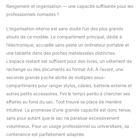
compagnies aériennes
Rangement et organisation — une capacité suffisante pour les
européennes pour les
professionnels nomades ?
bagages à main. Le sac
à dos voyage dispose
L’organisation interne est sans doute l’un des plus grands
3 compartiments , dont
atouts de ce modèle. Le compartiment principal, dédié à
l'un est spécialement
l’électronique, accueille sans peine un ordinateur portable et
rembourrée conçu
pour un ordinateur
une tablette dans des poches matelassées distinctes.
portable et des
L’espace restant est suffisant pour des livres, un vêtement de
compartiments avec
rechange ou des documents au format A4. À l’avant, une
plusieurs poches pour
seconde grande poche abrite de multiples sous-
accessoires divers ▼
Matériaux de haute
compartiments pour ranger stylos, câbles, batterie externe et
qualité : Le sac à dos
autres petits accessoires. Fini le temps perdu à chercher ses
imperméable est
affaires au fond du sac. Tout trouve sa place de manière
fabriqué avec un tissu
intuitive. La promesse d’une grande capacité est donc tenue,
Oxford résistant à
l'eau, protégeant ainsi
sans pour autant que le sac ne paraisse excessivement
vos affaires contre les
volumineux. Pour un usage professionnel ou universitaire, sa
intempéries. Ce sac à
contenance est parfaitement adaptée.
dos étanche garde vos