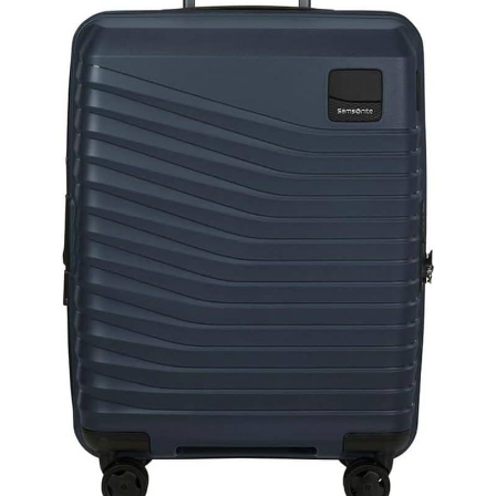
pour homme permet de connecter une batterie externe à
dos en EVA
l'intérieur du sac à dos business pour recharger facilement vos
respirante pour un
appareils électroniques en déplacement (powerbank non
confort optimal,
fourni), sans avoir à ouvrir le sac à dos d'affaires pour homme
même pendant de
longues périodes de
port. Les bretelles
rembourrées en
mousse épaisse
réduisent la charge
sur vos épaules. La
sangle à l'arrière
permettent de fixer le
sac à dos laptop à
votre valise, rendant
vos voyages plus
confortables ▼
Double port USB
intégré : Les deux
ports ( type A et type
C) du sac à dos
travail pour homme