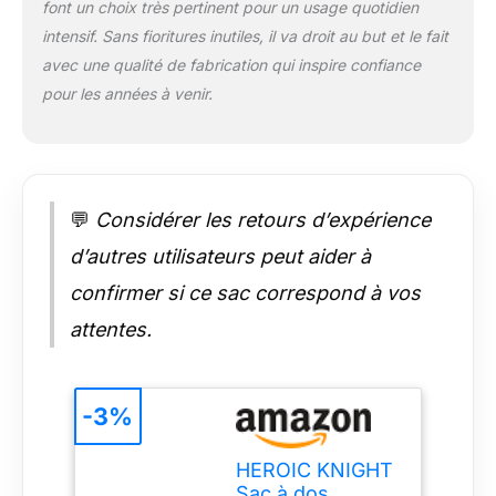
font un choix très pertinent pour un usage quotidien
Le sac à dos voyage
dispose 3
intensif. Sans fioritures inutiles, il va droit au but et le fait
compartiments , dont
avec une qualité de fabrication qui inspire confiance
l'un est spécialement
pour les années à venir.
rembourrée conçu
pour un ordinateur
portable et des
compartiments avec
plusieurs poches
💬
Considérer les retours d’expérience
pour accessoires
divers ▼ Matériaux
d’autres utilisateurs peut aider à
de haute qualité : Le
sac à dos
confirmer si ce sac correspond à vos
imperméable est
attentes.
fabriqué avec un
tissu Oxford résistant
à l'eau, protégeant
ainsi vos affaires
-3%
contre les
intempéries. Ce sac à
HEROIC KNIGHT
dos étanche garde
Sac à dos