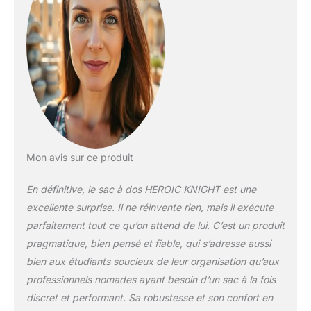
une grande
commodité à votre
vie quotidienne ▼
Grande capacité : Sac
à dos pc portable a
une taille
intermédiaire, mais il
peut contenir tous
les objets essentiels
que vous emportez
au quotidien. Notre
Mon avis sur ce produit
sac à dos léger
mesure
En définitive, le sac à dos HEROIC KNIGHT est une
42.5x29x19.5cm, il
excellente surprise. Il ne réinvente rien, mais il exécute
ne pèse que 1kg. Il
parfaitement tout ce qu’on attend de lui. C’est un produit
respecte les règles de
pragmatique, bien pensé et fiable, qui s’adresse aussi
nombreuses
compagnies
bien aux étudiants soucieux de leur organisation qu’aux
aériennes
professionnels nomades ayant besoin d’un sac à la fois
européennes pour
discret et performant. Sa robustesse et son confort en
les bagages à main.