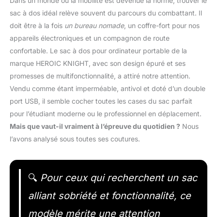
Dans un monde où la mobilité est devenue la norme, trouver le
sac à dos idéal relève souvent du parcours du combattant. Il
doit être à la fois
un bureau nomade
, un coffre-fort pour nos
appareils électroniques et un compagnon de route
confortable. Le sac à dos pour ordinateur portable de la
marque HEROIC KNIGHT, avec son design épuré et ses
promesses de multifonctionnalité, a attiré notre attention.
Vendu comme étant imperméable, antivol et doté d’un double
port USB, il semble cocher toutes les cases du sac parfait
pour l’étudiant moderne ou le professionnel en déplacement.
Mais que vaut-il vraiment à l’épreuve du quotidien ?
Nous
l’avons analysé sous toutes ses coutures.
🔍
Pour ceux qui recherchent un sac
alliant sobriété et fonctionnalité, ce
modèle mérite une attention