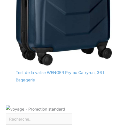
Test de la valise WENGER Prymo Carry-on, 36 l
Bagagerie