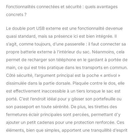
affaires au sec tout en
Fonctionnalités connectées et sécurité : quels avantages
étant facile à
concrets ?
transporter grâce à son
poids léger. Le sac à
Le double port USB externe est une fonctionnalité devenue
dos de qualité
supérieure est doté
quasi standard, mais sa présence ici est bien intégrée. Il
d'un espace dédié pour
s’agit, comme toujours, d’une passerelle : il faut connecter sa
un ordinateur portable
propre batterie externe à l’intérieur du sac. Néanmoins, cela
jusqu'à 15,6 pouces et
permet de recharger son téléphone en le gardant à portée de
un ipad offrant une
protection optimale.
main, ce qui est très pratique dans les transports en commun.
Grâce à sa haute
Côté sécurité, l’argument principal est la poche « antivol »
qualité, vos appareils
dissimulée dans la partie dorsale. Plaquée contre le dos, elle
électroniques sont
est effectivement inaccessible à un tiers lorsque le sac est
mieux protégés ▼
Confortable et élégant :
porté. C’est l’endroit idéal pour y glisser son portefeuille ou
Le sac à dos élégant
son passeport en toute sérénité. De plus, les tirettes des
noir reste léger et est
fermetures éclair principales sont percées, permettant d’y
conçu avec des
ajouter un petit cadenas pour une protection renforcée. Ces
bretelles rembourrées
et un dos en EVA
éléments, bien que simples, apportent une tranquillité d’esprit