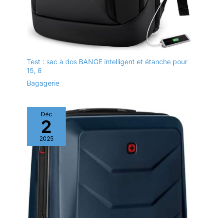
Test : sac à dos BANGE intelligent et étanche pour
15, 6
Bagagerie
Déc
2
2025