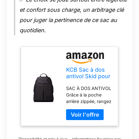
et confort sous charge, un arbitrage clé
pour juger la pertinence de ce sac au
quotidien.
KCB Sac à dos
antivol Skid pour
hommes | Sac à
SAC À DOS ANTIVOL
dos pour tablette
Grâce à la poche
| Sac à
arrière zippée, rangez
fermeture éclair |
toutes vos affaires en
100% végétalien
sachant qu'elles
seront en sécurité
pendant vos
déplacements en