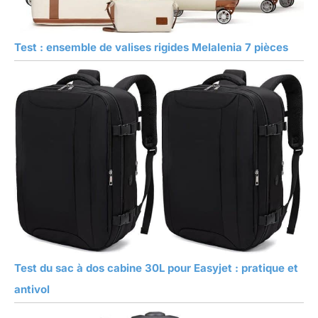
Test : ensemble de valises rigides Melalenia 7 pièces
Test du sac à dos cabine 30L pour Easyjet : pratique et
antivol