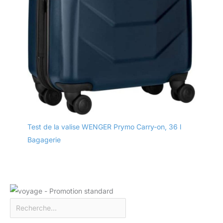
Test de la valise WENGER Prymo Carry-on, 36 l
Bagagerie