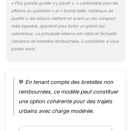
« Plus grande qu’elle n’y paraît », « confortable pour les
KCB. DESIGN
affaires du quotidien » et « bonne taille, matériaux de
POLYVALENT Ce sac
à dos présente un
qualité »: les retours mettent en avant un sac compact
design moderne et
mais logeable, apprécié pour éviter un grand sac
attrayant qui met en
volumineux. La principale réserve est claire et factuelle:
valeur ses deux
l’absence de bretelles rembourrées, à considérer si vous
grandes poches sur
le devant, qui lui
portez lourd.
confèrent
personnalité et style.
💬
En tenant compte des bretelles non
rembourrées, ce modèle peut constituer
une option cohérente pour des trajets
urbains avec charge modérée.