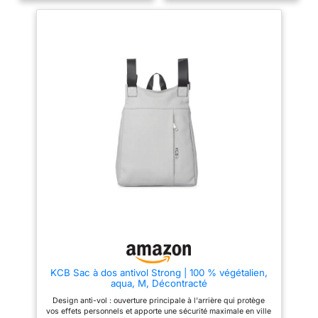
besoin tout en gardant une
dos : H 33 x L 32 x L 16 cm / 13
confèrent
parfaite visibilité. Enfin, chaque
pouces x 12,6 pouces x 6,3
personnalité et style.
chose est à sa place ! Détails
pouces ; Longueur de la
élégants & fabrication de haute
bandoulière amovible : 55,6 cm
qualité: Des coutures nettes,
/ 21,89 pouces. Le sac à dos
des fermetures éclair fluides et
peut contenir des portefeuilles
une finition noble donnent à ce
de différentes tailles, des
sac à dos pour femme un
téléphones portables, des iPad,
aspect précieux – adapté aussi
des cosmétiques, des produits
bien au travail qu’aux loisirs
de soins de la peau, des clés,
Belle fonction de portage 3 en 1:
des lunettes de soleil, des
La bandoulière amovible fournie
téléphones portables et bien
transforme en un instant ce sac
plus encore. Cela peut répondre
à dos pour femme en un sac
à vos besoins de stockage pour
bandoulière stylé. Adapté au
la plupart des articles
travail, aux flâneries en ville ou
quotidiens. 【Conception
comme alternative chic au sac à
unique】 Ce sac à dos a une
main Élégance: Notre
poignée supérieure fixe et une
quincaillerie de haute qualité,
bandoulière amovible, rendant
avec ses fermetures éclair et
votre voyage plus facile et plus
ses crochets de fermeture
pratique. De multiples poches
robustes, reste en bon état et ne
intérieures et extérieures
ternit pas
maintiennent vos affaires
organisées et sécurisées.
Utilisation polyvalente : la
KCB Sac à dos antivol Strong | 100 % végétalien,
poignée supérieure et la
aqua, M, Décontracté
bandoulière amovible vous
permettent de l'assortir et de
Design anti-vol : ouverture principale à l'arrière qui protège
voyager à tout moment selon
vos effets personnels et apporte une sécurité maximale en ville
différentes occasions. Ils sont