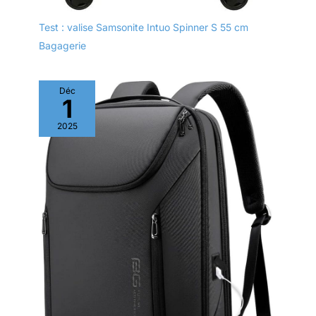
Test : valise Samsonite Intuo Spinner S 55 cm
Bagagerie
Déc
1
2025