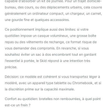
capable d’absorber un kit de journée. Pour un trajet domicile-
DESIGN POLYVALENT
bureau, des cours, ou des déplacements urbains, cela couvre
Ce sac à dos présente
un design moderne et
généralement un ordinateur compact, un chargeur, un carnet,
attrayant qui met en
une gourde fine et quelques accessoires.
valeur ses deux
grandes poches sur le
Ce positionnement implique aussi des limites: si votre
devant, qui lui
quotidien impose un casque volumineux, une grosse boîte
confèrent personnalité
repas ou des vêtements de rechange, ce format risque de
et style.
vous demander des compromis. En revanche, si vous
souhaitez éviter un sac à dos encombrant tout en gardant
l’essentiel à portée, le Skid répond à une intention très
précise.
Décision: ce modèle est cohérent si vous transportez léger à
modéré, avec un appareil type tablette ou Chromebook, et si
la discrétion prime sur la capacité maximale.
Confort au quotidien: bretelles non rembourrées, à quel point
est-ce un frein ?