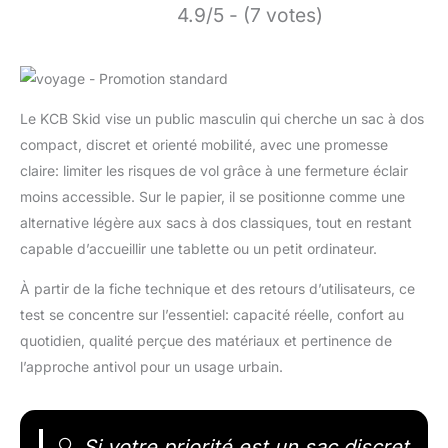
4.9/5 - (7 votes)
Le KCB Skid vise un public masculin qui cherche un sac à dos
compact, discret et orienté mobilité, avec une promesse
claire: limiter les risques de vol grâce à une fermeture éclair
moins accessible. Sur le papier, il se positionne comme une
alternative légère aux sacs à dos classiques, tout en restant
capable d’accueillir une tablette ou un petit ordinateur.
À partir de la fiche technique et des retours d’utilisateurs, ce
test se concentre sur l’essentiel: capacité réelle, confort au
quotidien, qualité perçue des matériaux et pertinence de
l’approche antivol pour un usage urbain.
🔍
Si votre priorité est un sac discret