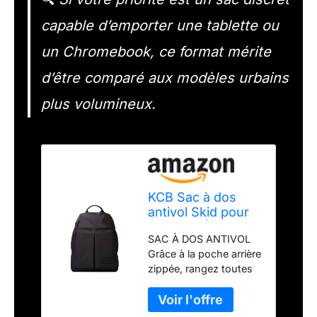
capable d’emporter une tablette ou
un Chromebook, ce format mérite
d’être comparé aux modèles urbains
plus volumineux.
KCB Sac à dos
antivol Skid pour
hommes | Sac à
SAC À DOS ANTIVOL
dos pour tablette |
Grâce à la poche arrière
Sac à fermeture
zippée, rangez toutes
éclair | 100%
vos affaires en sachant
végétalien
qu'elles seront en
sécurité pendant vos