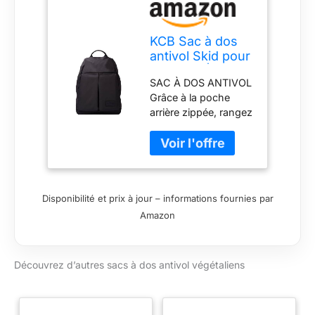
KCB Sac à dos
antivol Skid pour
hommes | Sac à
SAC À DOS ANTIVOL
dos pour tablette
Grâce à la poche
| Sac à
arrière zippée, rangez
fermeture éclair |
toutes vos affaires en
100% végétalien
sachant qu'elles
seront en sécurité
pendant vos
déplacements en
Disponibilité et prix à jour – informations fournies par
ville. GRANDE
Amazon
QUALITÉ Fabriqué
avec des matériaux
résistants qui
garantissent la
Découvrez d’autres sacs à dos antivol végétaliens
durabilité.
COMPARTIMENT
TABLETTE Vous