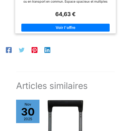
ou en transport en commun. Espace spacieux et multiples
parfaits pour le travail, les
compartiments : grand espace avec deux poches ouvertes et
rendez-vous, les fêtes, les
plusieurs poches zippées pour ranger de grands objets aux
dîners, le shopping, les
64,63 €
petits accessoires de manière organisée et sûre. (H x l x P) :
voyages, la plage et d'autres
37 x 32 x 11 cm Confort d'utilisation : la praticité de ses
activités, et font également
poignées réglables et la variété d'espaces de rangement en
d'excellents cadeaux pour les
font un complément pratique à utiliser et qui exploitera
femmes pour les anniversaires,
l'espace autorisé au maximum. Design moderne et fonctionnel :
la Saint-Valentin, les
alliant esthétique et praticité pour devenir un incontournable
anniversaires de mariage, etc.
pour votre quotidien, du bureau aux loisirs. Matériau 100 %
[Service intime] Nous
végétalien et résistant : fabriqué avec des matériaux résistants,
apprécions l'expérience d'achat
sans composants animaux, qui conservent la qualité et
et d'utilisation de chaque client.
l'apparence après une utilisation prolongée.
Si vous avez des questions,
n'hésitez pas à nous envoyer un
e-mail et nous vous donnerons
une solution satisfaisante dans
les 24 heures.
Articles similaires
Nov
30
2025