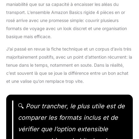
maniabilité que sur sa capacité à encaisser les aléas du
transport. L’ensemble Amazon Basics rigide 4 pièces en or
rosé arrive avec une promesse simple: couvrir plusieurs
formats de voyage avec un look discret et une organisation
basique mais efficace.
J’ai passé en revue la fiche technique et un corpus d’avis très
majoritairement positifs, avec un point d’attention récurrent: la
tenue dans le temps, notamment en soute. Dans la réalité,
c’est souvent là que se joue la différence entre un bon achat
et une valise qu’on remplace trop vite.
🔍
Pour trancher, le plus utile est de
comparer les formats inclus et de
vérifier que l’option extensible