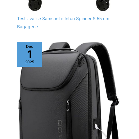
Test : valise Samsonite Intuo Spinner S 55 cm
Bagagerie
Déc
1
2025