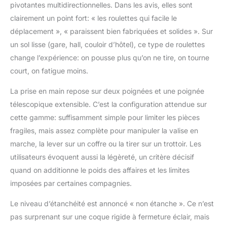
transport pratique et
pivotantes multidirectionnelles. Dans les avis, elles sont
sans tracas. MOBILITÉ
clairement un point fort: « les roulettes qui facile le
FLUIDE ET À BRUIT
déplacement », « paraissent bien fabriquées et solides ». Sur
RÉDUIT : Les roulettes
doubles pivotantes
un sol lisse (gare, hall, couloir d’hôtel), ce type de roulettes
permettent de
change l’expérience: on pousse plus qu’on ne tire, on tourne
manœuvrer sans effort
court, on fatigue moins.
et avec un bruit réduit,
tandis que la poignée
La prise en main repose sur deux poignées et une poignée
télescopique et la
télescopique extensible. C’est la configuration attendue sur
construction légère
cette gamme: suffisamment simple pour limiter les pièces
facilitent la
manipulation et le
fragiles, mais assez complète pour manipuler la valise en
levage.
marche, la lever sur un coffre ou la tirer sur un trottoir. Les
utilisateurs évoquent aussi la légèreté, un critère décisif
quand on additionne le poids des affaires et les limites
imposées par certaines compagnies.
Le niveau d’étanchéité est annoncé « non étanche ». Ce n’est
pas surprenant sur une coque rigide à fermeture éclair, mais