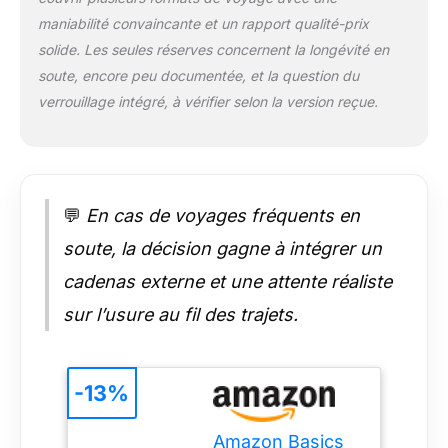
EXTENSIBLE : Les
maniabilité convaincante et un rapport qualité-prix
grandes valises et les
solide. Les seules réserves concernent la longévité en
valises à main offrent
un design extensible,
soute, encore peu documentée, et la question du
offrant jusqu’à 15 %
verrouillage intégré, à vérifier selon la version reçue.
d’espace en plus afin
de maximiser
l’espace pour les
voyages plus longs.
EMPILABLE ET
💬
En cas de voyages fréquents en
FACILE À
TRANSPORTER :
soute, la décision gagne à intégrer un
Toutes les pièces
cadenas externe et une attente réaliste
s’emboîtent les unes
dans les autres pour
sur l’usure au fil des trajets.
un rangement peu
encombrant, tandis
que le sac fourre-
tout et le sac de
-13%
voyage compact
peuvent être
Amazon Basics