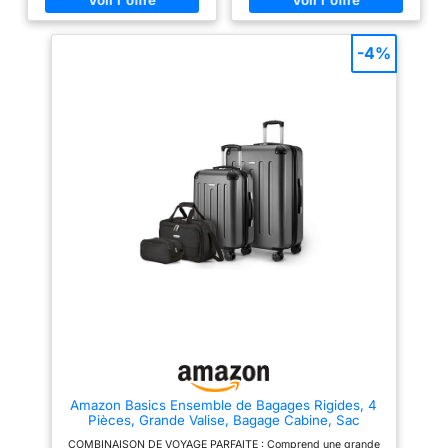
PROTECTEUR: Coque rigide en
conception extensible offre
ABS durable avec surface
jusqu’à 15 % de capacité
l’espace pour les
élégante anti-rayures pour une
supplémentaire, avec des
voyages plus longs.
protection fiable MOBILITÉ
fermetures éclair solides et une
-4%
EMPILABLE ET
FLUIDE: Roues doubles 360° à
poignée télescopique pour une
bruit réduit et poignée
manœuvre confortable (s’étend
FACILE À
télescopique pour une
jusqu’à 103,8 cm). Organisation
TRANSPORTER :
manipulation aisée
: Valise de taille moyenne avec
ORGANISATION INTELLIGENTE:
un intérieur entièrement doublé
Toutes les pièces
Trois compartiments séparés
et un séparateur ; organisateur
s’emboîtent les unes
avec doublure en polyester
intérieur en polyester 150D avec
dans les autres pour
150D pour un rangement
3 poches à fermeture éclair.
efficace
Dimensions et poids : le sac de
un rangement peu
voyage à roulettes mesure 78 x
encombrant, tandis
52,6 x 32,6 cm (H x L x l,
roulettes incluses) ; volume de
que le sac fourre-
105 litres ; poids : 5,4 kg.
tout et le sac de
voyage compact
peuvent être
facilement empilés
sur la valise pour un
transport pratique et
sans tracas.
MOBILITÉ FLUIDE ET
Amazon Basics Ensemble de Bagages Rigides, 4
À BRUIT RÉDUIT : Les
Pièces, Grande Valise, Bagage Cabine, Sac
Fourre-Tout, Sac de Voyage Compact, Extensible,
roulettes doubles
COMBINAISON DE VOYAGE PARFAITE : Comprend une grande