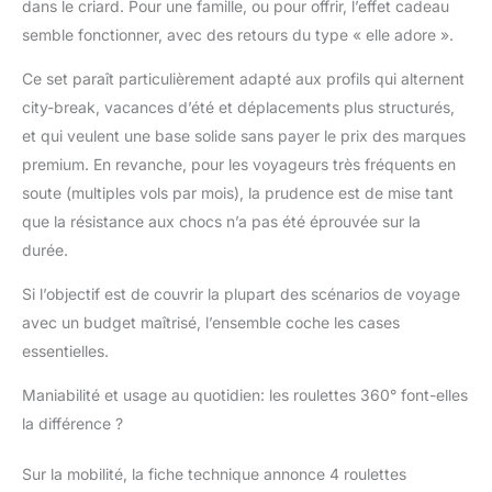
dans le criard. Pour une famille, ou pour offrir, l’effet cadeau
EXTENSIBLE : Les
grandes valises et les
semble fonctionner, avec des retours du type « elle adore ».
valises à main offrent
Ce set paraît particulièrement adapté aux profils qui alternent
un design extensible,
offrant jusqu’à 15 %
city-break, vacances d’été et déplacements plus structurés,
d’espace en plus afin
et qui veulent une base solide sans payer le prix des marques
de maximiser l’espace
premium. En revanche, pour les voyageurs très fréquents en
pour les voyages plus
soute (multiples vols par mois), la prudence est de mise tant
longs. EMPILABLE ET
FACILE À
que la résistance aux chocs n’a pas été éprouvée sur la
TRANSPORTER :
durée.
Toutes les pièces
s’emboîtent les unes
Si l’objectif est de couvrir la plupart des scénarios de voyage
dans les autres pour
avec un budget maîtrisé, l’ensemble coche les cases
un rangement peu
essentielles.
encombrant, tandis
que le sac fourre-tout
Maniabilité et usage au quotidien: les roulettes 360° font-elles
et le sac de voyage
la différence ?
compact peuvent être
facilement empilés sur
la valise pour un
Sur la mobilité, la fiche technique annonce 4 roulettes