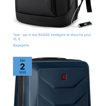
Test : sac à dos BANGE intelligent et étanche pour
15, 6
Bagagerie
Déc
2
2025