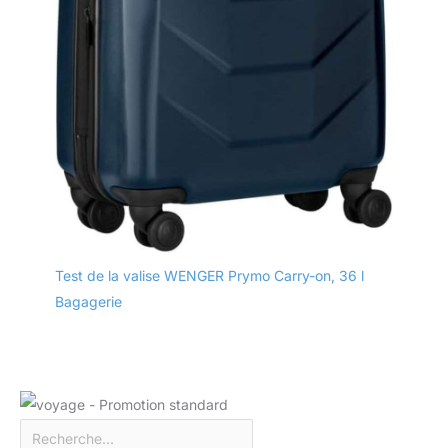
Test de la valise WENGER Prymo Carry-on, 36 l
Bagagerie