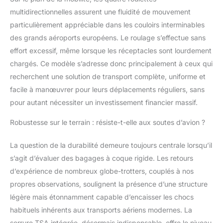
extrêmement résistante
multidirectionnelles assurent une fluidité de mouvement
aux rayures, légère et
durable, gardant la
particulièrement appréciable dans les couloirs interminables
valise toujours belle
des grands aéroports européens. Le roulage s’effectue sans
voyage après voyage.
effort excessif, même lorsque les réceptacles sont lourdement
Nous offrons un
chargés. Ce modèle s’adresse donc principalement à ceux qui
service de
remplacement
recherchent une solution de transport complète, uniforme et
couvrant tous les
facile à manœuvrer pour leurs déplacements réguliers, sans
défauts de fabrication
pour autant nécessiter un investissement financier massif.
en 2 ans afin que vous
puissiez acheter en
Robustesse sur le terrain : résiste-t-elle aux soutes d’avion ?
toute confiance et
tranquillité d'esprit.
La question de la durabilité demeure toujours centrale lorsqu’il
【Confort de
s’agit d’évaluer des bagages à coque rigide. Les retours
Transport】: Cette
valise de voyage
d’expérience de nombreux globe-trotters, couplés à nos
élégante est dotée de 4
propres observations, soulignent la présence d’une structure
roues pivotantes
légère mais étonnamment capable d’encaisser les chocs
offrant une maniabilité
habituels inhérents aux transports aériens modernes. La
à 360 degrés, rendra
votre voyage plus facile
serrure TSA intégrée, désormais indispensable, offre le niveau