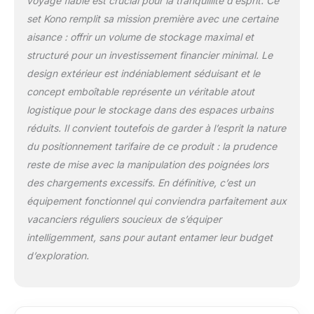
voyage fiable est crucial pour la tranquillité d’esprit. Ce
couvrant tous les
set Kono remplit sa mission première avec une certaine
défauts de
aisance : offrir un volume de stockage maximal et
fabrication en 2 ans
structuré pour un investissement financier minimal. Le
afin que vous
puissiez acheter en
design extérieur est indéniablement séduisant et le
toute confiance et
concept emboîtable représente un véritable atout
tranquillité d'esprit.
logistique pour le stockage dans des espaces urbains
【Confort de
réduits. Il convient toutefois de garder à l’esprit la nature
Transport】: Cette
du positionnement tarifaire de ce produit : la prudence
valise de voyage
élégante est dotée de
reste de mise avec la manipulation des poignées lors
4 roues pivotantes
des chargements excessifs. En définitive, c’est un
offrant une
équipement fonctionnel qui conviendra parfaitement aux
maniabilité à 360
vacanciers réguliers soucieux de s’équiper
degrés, rendra votre
voyage plus facile et
intelligemment, sans pour autant entamer leur budget
agréable. Dispose
d’exploration.
d'une poignée
rétractable réglable
en hauteur sur trois
niveaux et d'une