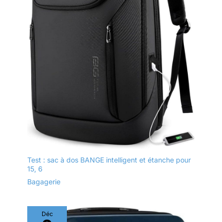
Test : sac à dos BANGE intelligent et étanche pour
15, 6
Bagagerie
Déc