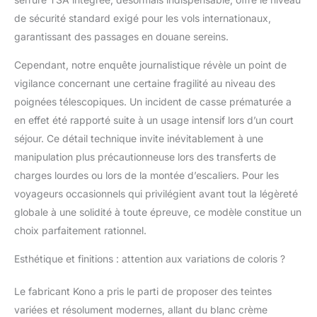
et agréable. Dispose
de sécurité standard exigé pour les vols internationaux,
d'une poignée
garantissant des passages en douane sereins.
rétractable réglable en
hauteur sur trois
Cependant, notre enquête journalistique révèle un point de
niveaux et d'une prise
vigilance concernant une certaine fragilité au niveau des
confortable pour une
utilisation facile, ce qui
poignées télescopiques. Un incident de casse prématurée a
permet à la valise d'être
en effet été rapporté suite à un usage intensif lors d’un court
bien en main; et vous
séjour. Ce détail technique invite inévitablement à une
pouvez même attacher
manipulation plus précautionneuse lors des transferts de
la trousse de beauté
charges lourdes ou lors de la montée d’escaliers. Pour les
portable sur le dessus
car la trousse de
voyageurs occasionnels qui privilégient avant tout la légèreté
toilette comporte une
globale à une solidité à toute épreuve, ce modèle constitue un
bande élastique noire à
choix parfaitement rationnel.
l'arrière. 【Serrure
TSA】: La serrure à
Esthétique et finitions : attention aux variations de coloris ?
numéro TSA intégrée
latéralement qui permet
Le fabricant Kono a pris le parti de proposer des teintes
uniquement au
personnel de sécurité
variées et résolument modernes, allant du blanc crème