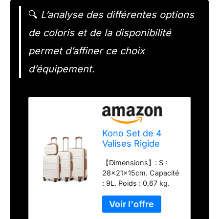
🔍
L’analyse des différentes options
de coloris et de la disponibilité
permet d’affiner ce choix
d’équipement.
Kono Set de 4
Valises Rigide
Bagage Cabine
【Dimensions】: S :
55cm + Valise
28x21x15cm. Capacité
Moyenne 65cm +
: 9L. Poids : 0,67 kg.
Valise Grande
Dimensions M :
74cm avec 4
55x40x22cm.
roulettes et
Capacité : 38L. Poids :
Serrure TSA +