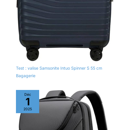
spacieux entièrement
doublés permettant
un emballage double
face. Et le sac à
cosmétiques de
capacité spéciale a
conçu une poche en
filet à fermeture éclair
à utiliser pour ranger
des articles de
toilette, des
Test : valise Samsonite Intuo Spinner S 55 cm
cosmétiques, de
Bagagerie
petits objets et divers
objets personnels.
Déc
1
2025