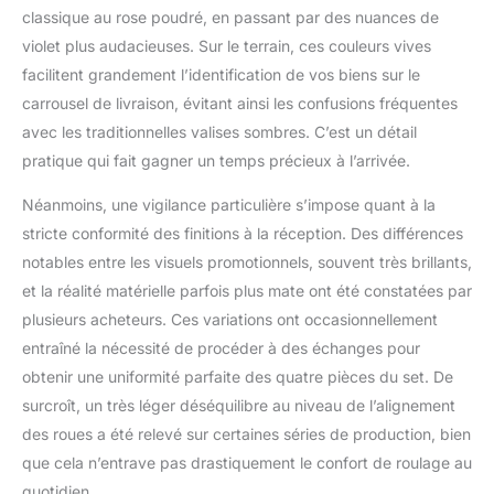
de l'aéroport avec une
classique au rose poudré, en passant par des nuances de
clé spéciale d'inspecter
violet plus audacieuses. Sur le terrain, ces couleurs vives
vos bagages sans
facilitent grandement l’identification de vos biens sur le
forcer l'ouverture de la
carrousel de livraison, évitant ainsi les confusions fréquentes
valise lors d'un voyage,
garantissant que vos
avec les traditionnelles valises sombres. C’est un détail
effets personnels sont
pratique qui fait gagner un temps précieux à l’arrivée.
en sécurité dans vos
bagages. 【Conception
Néanmoins, une vigilance particulière s’impose quant à la
de Compartiments
stricte conformité des finitions à la réception. Des différences
Organisés】: l'intérieur
notables entre les visuels promotionnels, souvent très brillants,
de la valise est conçu
avec deux
et la réalité matérielle parfois plus mate ont été constatées par
compartiments
plusieurs acheteurs. Ces variations ont occasionnellement
spacieux entièrement
entraîné la nécessité de procéder à des échanges pour
doublés permettant un
obtenir une uniformité parfaite des quatre pièces du set. De
emballage double face.
Et le sac à cosmétiques
surcroît, un très léger déséquilibre au niveau de l’alignement
de capacité spéciale a
des roues a été relevé sur certaines séries de production, bien
conçu une poche en
que cela n’entrave pas drastiquement le confort de roulage au
filet à fermeture éclair à
quotidien.