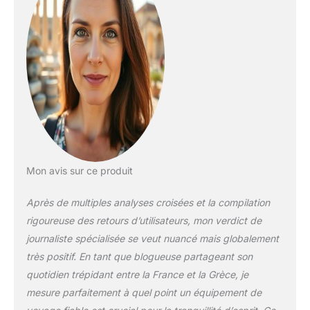
24 pouces pour
l'enregistrement et
une valise de 20
pouces pouvant être
transportée dans
l'avion et une trousse
de beauté pour
ranger de petits
objets. 【Matériau】:
La coque dure est
fabriquée en ABS de
haute qualité, la
Mon avis sur ce produit
texture est
extrêmement
Après de multiples analyses croisées et la compilation
résistante aux
rigoureuse des retours d’utilisateurs, mon verdict de
rayures, légère et
durable, gardant la
journaliste spécialisée se veut nuancé mais globalement
valise toujours belle
très positif. En tant que blogueuse partageant son
voyage après
quotidien trépidant entre la France et la Grèce, je
voyage. Nous offrons
mesure parfaitement à quel point un équipement de
un service de
remplacement