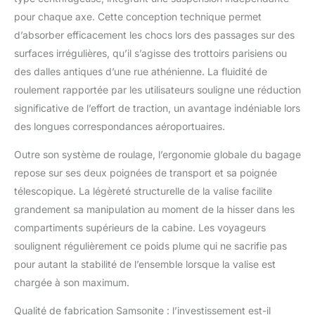
robuste poignée de
pour chaque axe. Cette conception technique permet
traction à double tube
d’absorber efficacement les chocs lors des passages sur des
et aux roues à ressort
surfaces irrégulières, qu’il s’agisse des trottoirs parisiens ou
souples qui
garantissent une
des dalles antiques d’une rue athénienne. La fluidité de
facilité d'utilisation et
roulement rapportée par les utilisateurs souligne une réduction
de manipulation
significative de l’effort de traction, un avantage indéniable lors
optimales Le
des longues correspondances aéroportuaires.
compartiment inférieur
est équipé de sangles
Outre son système de roulage, l’ergonomie globale du bagage
transversales
encastrées et
repose sur ses deux poignées de transport et sa poignée
amovibles pour garder
télescopique. La légèreté structurelle de la valise facilite
toutes vos affaires bien
grandement sa manipulation au moment de la hisser dans les
en place; la grande
compartiments supérieurs de la cabine. Les voyageurs
poche sur le séparateur
et la poche pratique
soulignent régulièrement ce poids plume qui ne sacrifie pas
pour tablier offrent un
pour autant la stabilité de l’ensemble lorsque la valise est
espace de rangement
chargée à son maximum.
pratique
supplémentaire Cette
Qualité de fabrication Samsonite : l’investissement est-il