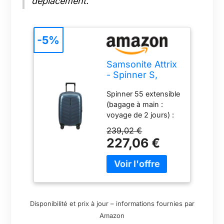
déplacement.
-5%
Samsonite Attrix
- Spinner S,
Bagages à Main
Spinner 55 extensible
Extensibles, 55
(bagage à main :
cm, 38/44 L,
voyage de 2 jours) :
Bleu en Acier
35 x 55 x 23/26 cm,
239,02 €
38/44 L, 2,1 kg
227,06 €
Fabriqué en Europe;
les bols sont
fabriqués à partir du
matériau Roxkin, un
matériau2024-07-23
qui reprend
Disponibilité et prix à jour – informations fournies par
facilement sa forme
Amazon
et qui est très