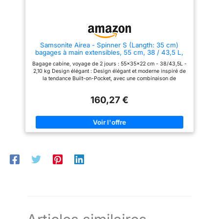
Samsonite Airea - Spinner S (Langth: 35 cm)
bagages à main extensibles, 55 cm, 38 / 43,5 L,
noir (noir)
Bagage cabine, voyage de 2 jours : 55x35x22 cm - 38/43,5L -
2,10 kg Design élégant : Design élégant et moderne inspiré de
la tendance Built-on-Pocket, avec une combinaison de
matériaux haut de gamme et de raffinés détails Gunmetal
Équipement réfléchi : Les logos texturés et les tirettes de
160,27 €
fermeture éclair soulignent le design, serrure TSA intégrée
pour des voyages en toute sécurité Organisation pratique :
Poche frontale avec accès rapide et anneau en D, poche
latérale verrouillable (sur les tailles cabine) pour les
documents importants tels que passeport ou billets Confort
maximal & durabilité : Protection des coins pour une haute
résistance, poignée latérale intégrée, poignée inférieure et
kickplate, ainsi qu'un intérieur réfléchi avec sangles croisées,
boucles Smart-Fix et séparateur en U avec poche zippée