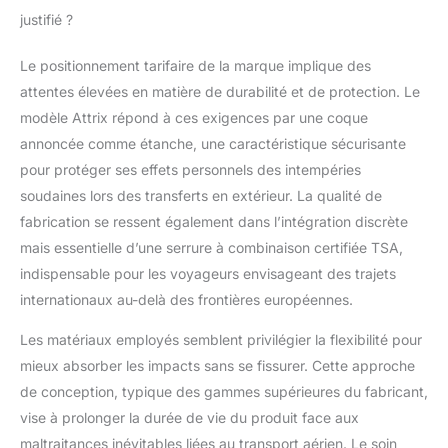
élégante valise
justifié ?
possède une option
d'extension cachée qui
Le positionnement tarifaire de la marque implique des
vous offre plus
d'espace et répond aux
attentes élevées en matière de durabilité et de protection. Le
besoins de tous les
modèle Attrix répond à ces exigences par une coque
voyageurs
annoncée comme étanche, une caractéristique sécurisante
pour protéger ses effets personnels des intempéries
soudaines lors des transferts en extérieur. La qualité de
fabrication se ressent également dans l’intégration discrète
mais essentielle d’une serrure à combinaison certifiée TSA,
indispensable pour les voyageurs envisageant des trajets
internationaux au-delà des frontières européennes.
Les matériaux employés semblent privilégier la flexibilité pour
mieux absorber les impacts sans se fissurer. Cette approche
de conception, typique des gammes supérieures du fabricant,
vise à prolonger la durée de vie du produit face aux
maltraitances inévitables liées au transport aérien. Le soin