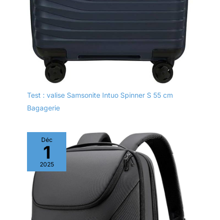
Test : valise Samsonite Intuo Spinner S 55 cm
Bagagerie
Déc
1
2025