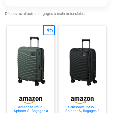
résistant aux chocs;
grce à sa structure
Découvrez d’autres bagages à main extensibles
phénoménale de
couches intégrées, il
est extrêmement
robuste;de 10 ans
-4%
Profitez d'une
expérience de
voyage haut de
gamme sans soucis
grce à la robuste
poignée de traction à
double tube et aux
roues à ressort
souples qui
garantissent une
facilité d'utilisation et
de manipulation
optimales Le
compartiment
Samsonite Intuo -
Samsonite Intuo -
inférieur est équipé
Spinner S, Bagages à
Spinner S, Bagages à