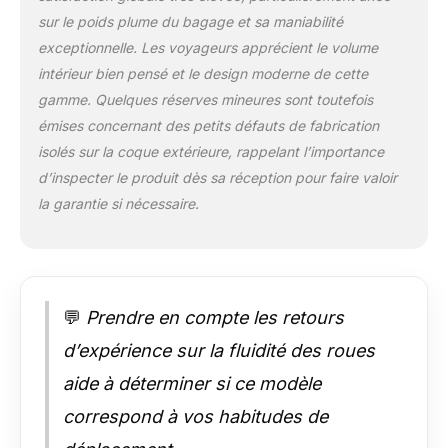
de sangles
sur le poids plume du bagage et sa maniabilité
transversales
exceptionnelle. Les voyageurs apprécient le volume
encastrées et
amovibles pour
intérieur bien pensé et le design moderne de cette
garder toutes vos
gamme. Quelques réserves mineures sont toutefois
affaires bien en place;
émises concernant des petits défauts de fabrication
la grande poche sur
isolés sur la coque extérieure, rappelant l’importance
le séparateur et la
poche pratique pour
d’inspecter le produit dès sa réception pour faire valoir
tablier offrent un
la garantie si nécessaire.
espace de rangement
pratique
supplémentaire Cette
élégante valise
possède une option
💬
Prendre en compte les retours
d'extension cachée
qui vous offre plus
d’expérience sur la fluidité des roues
d'espace et répond
aide à déterminer si ce modèle
aux besoins de tous
les voyageurs
correspond à vos habitudes de