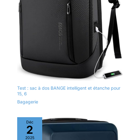
Test : sac à dos BANGE intelligent et étanche pour
15, 6
Bagagerie
Déc
2
2025