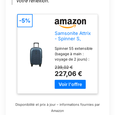
votre réflexion.
-5%
Samsonite Attrix
- Spinner S,
Bagages à Main
Spinner 55 extensible
Extensibles, 55
(bagage à main :
cm, 38/44 L,
voyage de 2 jours) :
Bleu en Acier
35 x 55 x 23/26 cm,
239,02 €
38/44 L, 2,1 kg
227,06 €
Fabriqué en Europe;
les bols sont
fabriqués à partir du
matériau Roxkin, un
matériau2024-07-23
qui reprend
Disponibilité et prix à jour – informations fournies par
facilement sa forme
Amazon
et qui est très