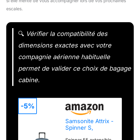
si elle mérite de vous accompagner lors de vos prochaines
escales.
🔍
Vérifier la compatibilité des
dimensions exactes avec votre
compagnie aérienne habituelle
permet de valider ce choix de bagage
cabine.
-5%
Samsonite Attrix -
Spinner S,
Bagages à Main
Spinner 55 extensible