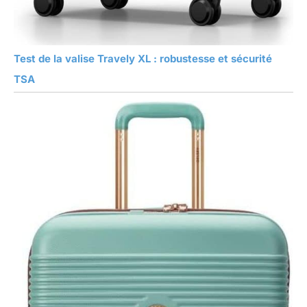
Test de la valise Travely XL : robustesse et sécurité
TSA