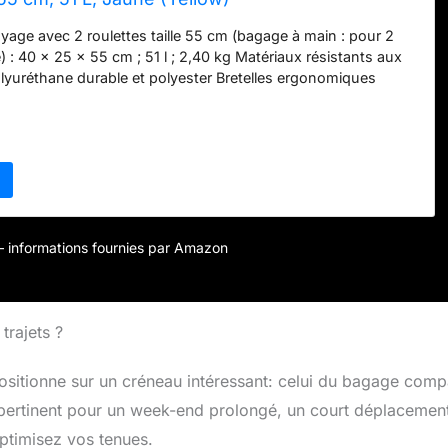
yage avec 2 roulettes taille 55 cm (bagage à main : pour 2
 : 40 x 25 x 55 cm ; 51 l ; 2,40 kg Matériaux résistants aux
olyuréthane durable et polyester Bretelles ergonomiques
partiment principal avec sangles croisées Paradiver Light :
odèles variés, allant des bagages à grand volume jusqu’aux
s pour tous les jours
r – informations fournies par Amazon
trajets ?
 positionne sur un créneau intéressant: celui du bagage comp
t pertinent pour un week-end prolongé, un court déplacemen
ptimisez vos tenues.