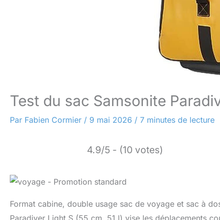
Test du sac Samsonite Paradive
Par
Fabien Cormier
/
9 mai 2026
/
7 minutes de lecture
4.9/5 - (10 votes)
Format cabine, double usage sac de voyage et sac à dos
Paradiver Light S (55 cm, 51 l) vise les déplacements court