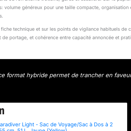
s: volume généreux pour une taille compacte, organisation 
s.
la fiche technique et sur les points de vigilance habituels de 
t de portage, et cohérence entre capacité annoncée et prati
 ce format hybride permet de trancher en faveu
radiver Light - Sac de Voyage/Sac à Dos à 2
 55 cm, 51 L, Jaune (Yellow)