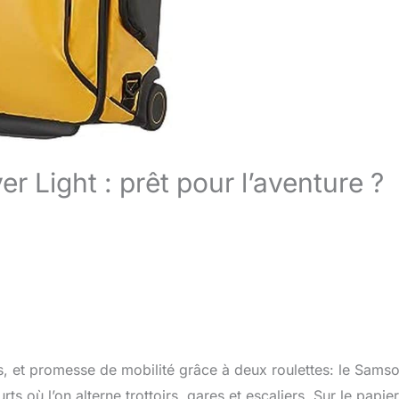
r Light : prêt pour l’aventure ?
, et promesse de mobilité grâce à deux roulettes: le Samso
s où l’on alterne trottoirs, gares et escaliers. Sur le papier,