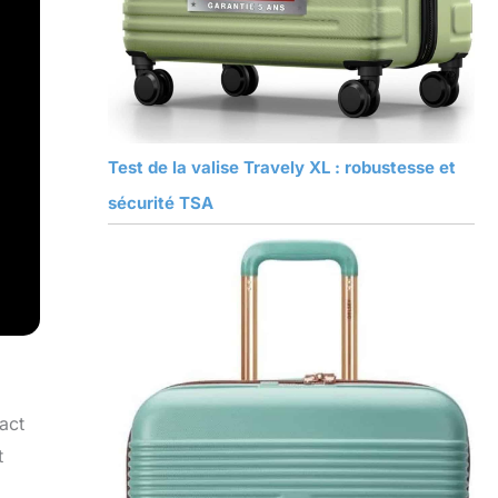
Test de la valise Travely XL : robustesse et
sécurité TSA
act
t