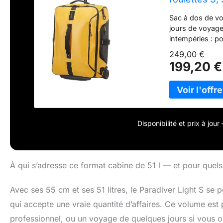
Sac à dos de vo
jours de voyage)
intempéries : p
rembourrées Com
249,00 €
un mélange de m
199,20 €
petits sacs à do
Disponibilité et prix à jou
À qui s’adresse ce format cabine de 51 l — et pour quels 
Avec ses 55 cm et ses 51 litres, le Paradiver Light S se
qui accepte une vraie quantité d’affaires. Ce volume es
professionnel, ou un voyage de quelques jours si vous o