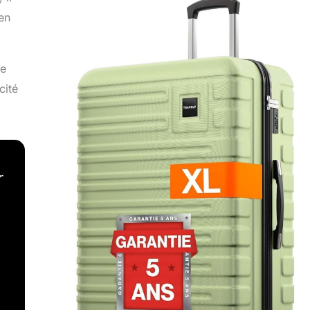
en
ce
cité
r