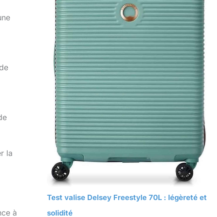
une
 de
de
r la
Test valise Delsey Freestyle 70L : légèreté et
nce à
solidité