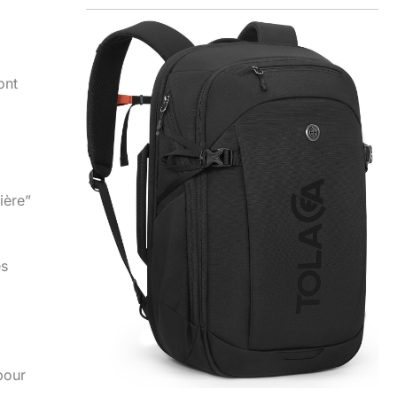
ont
ière”
es
pour