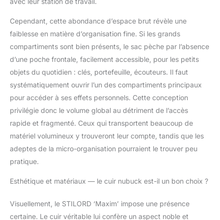
avec leur station de travail.
dos ordinateur offre un
confort optimal. Il est
Cependant, cette abondance d’espace brut révèle une
donc idéal comme sac
faiblesse en matière d’organisation fine. Si les grands
a dos velo et comme
compartiments sont bien présents, le sac pèche par l’absence
compagnon pour le
bureau, l'université ou
d’une poche frontale, facilement accessible, pour les petits
les voyages d'affaires.
objets du quotidien : clés, portefeuille, écouteurs. Il faut
STILORD - LA MARQUE
systématiquement ouvrir l’un des compartiments principaux
VINTAGE: Service,
pour accéder à ses effets personnels. Cette conception
confiance et qualité
sont essentiels pour
privilégie donc le volume global au détriment de l’accès
nous. Nous aimons les
rapide et fragmenté. Ceux qui transportent beaucoup de
produits vintage
matériel volumineux y trouveront leur compte, tandis que les
modernes qui
adeptes de la micro-organisation pourraient le trouver peu
surpassent les
pratique.
tendances. Notre
passion est de rendre
Esthétique et matériaux — le cuir nubuck est-il un bon choix ?
le monde plus élégant.
DÉTAILS: (LxBxH): env.
34 x 20 x 48 cm |
Visuellement, le STILORD ‘Maxim’ impose une présence
Poids: 1305 g |
certaine. Le cuir véritable lui confère un aspect noble et