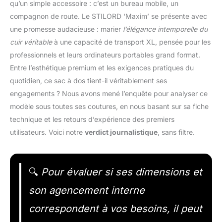
qu’un simple accessoire : c’est un bureau mobile, un
compagnon de route. Le STILORD ‘Maxim’ se présente avec
une promesse audacieuse : marier
l’élégance intemporelle du
cuir véritable
à une capacité de transport XL, pensée pour les
professionnels et leurs ordinateurs portables grand format.
Entre l’esthétique premium et les exigences pratiques du
quotidien, ce sac à dos tient-il véritablement ses
engagements ? Nous avons mené l’enquête pour analyser ce
modèle sous toutes ses coutures, en nous basant sur sa fiche
technique et les retours d’expérience des premiers
utilisateurs. Voici notre
verdict journalistique
, sans filtre.
🔍
Pour évaluer si ses dimensions et
son agencement interne
correspondent à vos besoins, il peut