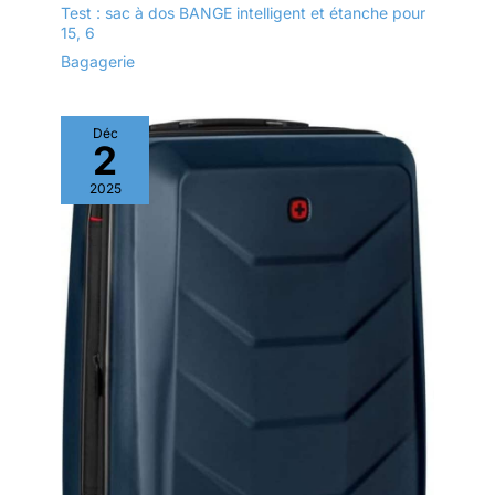
Test : sac à dos BANGE intelligent et étanche pour
15, 6
Bagagerie
Déc
2
2025