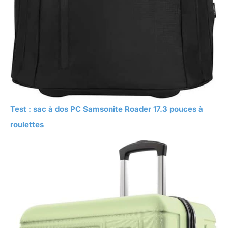
Test : sac à dos PC Samsonite Roader 17.3 pouces à
roulettes