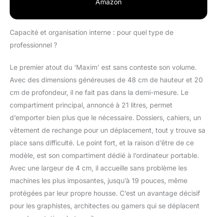
amateurs de style
Amazon
vintage. SAC À DOS
D'ORGANISATION XL:
Avec suffisamment de
Capacité et organisation interne : pour quel type de
place pour des
professionnel ?
classeurs A4, votre
ordinateur portable 17
Le premier atout du ‘Maxim’ est sans conteste son volume.
et 19 pouces, bouteille
Avec des dimensions généreuses de 48 cm de hauteur et 20
d'eau de 1L, boîte à
pain, parapluie, porte-
cm de profondeur, il ne fait pas dans la demi-mesure. Le
monnaie et votre
compartiment principal, annoncé à 21 litres, permet
trousse, ce sac a dos
d’emporter bien plus que le nécessaire. Dossiers, cahiers, un
college est le
vêtement de rechange pour un déplacement, tout y trouve sa
compagnon idéal.
CONFORT
place sans difficulté. Le point fort, et la raison d’être de ce
EXCEPTIONNEL :
modèle, est son compartiment dédié à l’ordinateur portable.
Grâce à un dos
Avec une largeur de 4 cm, il accueille sans problème les
ergonomique et
machines les plus imposantes, jusqu’à 19 pouces, même
respirant et à des
protégées par leur propre housse. C’est un avantage décisif
bretelles rembourrées
et réglables avec
pour les graphistes, architectes ou gamers qui se déplacent
épaulettes, ce sac à