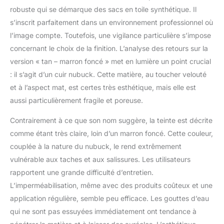
Matériau: Cuir véritable
robuste qui se démarque des sacs en toile synthétique. Il
| Fabricant: STILORD |
s’inscrit parfaitement dans un environnement professionnel où
Compatibilité: 2
compartiments
l’image compte. Toutefois, une vigilance particulière s’impose
rembourrés pour pc 17
concernant le choix de la finition. L’analyse des retours sur la
& 19 pouces (env. 27 x
version « tan – marron foncé » met en lumière un point crucial
40 & 27 x 45 cm) |
: il s’agit d’un cuir nubuck. Cette matière, au toucher velouté
Spécificité: Poche anti-
et à l’aspect mat, est certes très esthétique, mais elle est
vol au dos, fixation
trolley
aussi particulièrement fragile et poreuse.
Contrairement à ce que son nom suggère, la teinte est décrite
comme étant très claire, loin d’un marron foncé. Cette couleur,
couplée à la nature du nubuck, le rend extrêmement
vulnérable aux taches et aux salissures. Les utilisateurs
rapportent une grande difficulté d’entretien.
L’imperméabilisation, même avec des produits coûteux et une
application régulière, semble peu efficace. Les gouttes d’eau
qui ne sont pas essuyées immédiatement ont tendance à