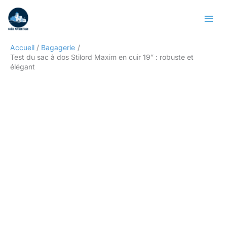
Aller
Rechercher
au
contenu
Accueil
Bagagerie
Test du sac à dos Stilord Maxim en cuir 19″ : robuste et
élégant