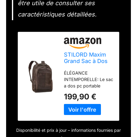
être utile de consulter ses
caractéristiques détaillées.
STILORD Maxim
Grand Sac à Dos
Homme Cuir Sac a
ÉLÉGANCE
Dos Ordi Portable
INTEMPORELLE: Le sac
17-19 Pouces
a dos pc portable
Backpack Antivol
"Maxim" est fabriqué
XL Sac Travail Sac
199,90 €
en cuir véritable de
a Dos Voyage
qualité supérieure avec
Femme Cuir
un design classique.
Véritable
Ce sac à dos voyage
Couleur:Zamora -
est parfait pour les
Marron
Disponibilité et prix à jour – informations fournies par
professionnels et les