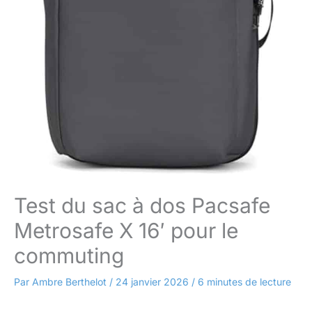
Test du sac à dos Pacsafe
Metrosafe X 16′ pour le
commuting
Par
Ambre Berthelot
/
24 janvier 2026
/
6 minutes de lecture