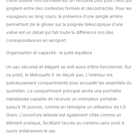
Cette double fonctionnalité est un véritable plus pour ceux qui
10 cm (H x l x P). Poids : 1
jonglent entre des contextes formels et décontractés. Pour les
kg. Sac à dos fabriqué en
polyester recyclé
voyageurs au long cours, la présence d’une sangle arrière
durable, résistant à l'eau
permettant de le glisser sur la poignée télescopique d’une
et facile à nettoyer pour
valise est un détail qui fait toute la différence lors des
garantir une utilisation
correspondances en aéroport.
sûre et durable au
quotidien et pendant le
Organisation et capacité : le juste équilibre
week-end. Livré avec
une garantie Pacsafe de
Un sac sécurisé et élégant se doit aussi d’être fonctionnel. Sur
5 ans.
ce point, le Metrosafe X ne déçoit pas. L’intérieur est
judicieusement compartimenté pour accueillir les essentiels du
quotidien. Le compartiment principal abrite une pochette
matelassée capable de recevoir un ordinateur portable
jusqu’à 16 pouces, comme en témoigne un utilisateur de LG
Gram. L’ouverture latérale est également citée comme un
élément pratique, facilitant l’accès au contenu sans avoir à
ouvrir entièrement le sac.