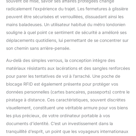
d'ancrage renforcée en
souvent de mise, savoir ses affaires protégées change
fil, le sac peut être
radicalement l’expérience du trajet. Les fermetures à glissière
verrouillé sur un poteau
peuvent être sécurisées et verrouillées, dissuadant ainsi les
ou une chaise avec un
mains baladeuses. Un utilisateur habitué du métro londonien
cadenas (non inclus).
Idéal en vacances ou
souligne à quel point ce sentiment de sécurité a amélioré ses
pour les voyages
déplacements quotidiens, lui permettant de se concentrer sur
internationaux pour
son chemin sans arrière-pensée.
ranger passeport, carte
d'identité, argent,
Au-delà des simples verrous, la conception intègre des
portefeuille, smartphone,
matériaux résistants aux lacérations et des sangles renforcées
appareil photo reflex
pour parer les tentatives de vol à l’arraché. Une poche de
numérique ou
accessoires. Large
blocage RFID est également présente pour protéger vos
ouverture : 2
données personnelles (cartes bancaires, passeports) contre le
compartiments à
piratage à distance. Ces caractéristiques, souvent discrètes
fermeture éclair (peuvent
visuellement, constituent une véritable armure pour vos biens
être verrouillés avec
cadenas, non inclus).
les plus précieux, de votre ordinateur portable à vos
Avec housse rembourrée
documents d’identité. C’est un investissement dans la
pour ordinateur portable
tranquillité d’esprit, un point que les voyageurs internationaux
de 16" et housse