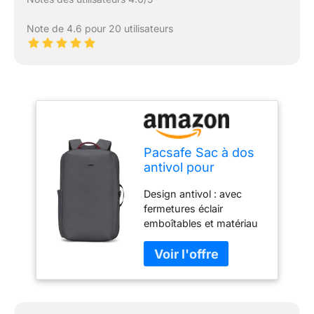
Note de 4.6 pour 20 utilisateurs
Pacsafe Sac à dos
antivol pour
homme, ardoise,
Design antivol : avec
taille unique
fermetures éclair
emboîtables et matériau
anti-coupure (maille en
acier léger) pour éviter le
vol et poche de blocage
RFID pour garder les
cartes de crédit/carte
d'identité en sécurité. Le