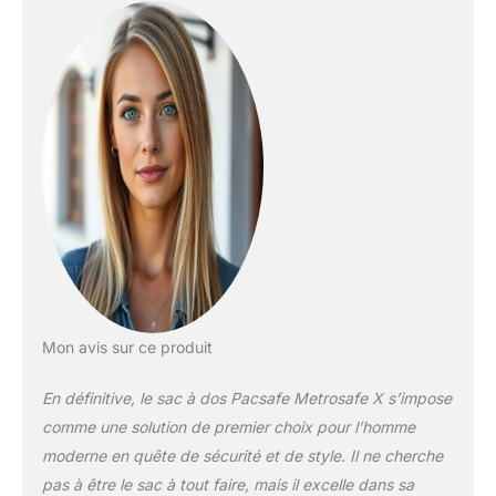
sac à dos peut être fixé
et verrouillé aux fixations
avec une sangle
d'ancrage amovible. Peut
être verrouillé aux
fixations : avec la sangle
d'ancrage renforcée en
fil, le sac peut être
verrouillé sur un poteau
ou une chaise avec un
cadenas (non inclus).
Idéal en vacances ou
pour les voyages
internationaux pour
ranger passeport, carte
Mon avis sur ce produit
d'identité, argent,
portefeuille, smartphone,
En définitive, le sac à dos Pacsafe Metrosafe X s’impose
appareil photo reflex
comme une solution de premier choix pour l’homme
numérique ou
moderne en quête de sécurité et de style. Il ne cherche
accessoires. Large
pas à être le sac à tout faire, mais il excelle dans sa
ouverture : 2