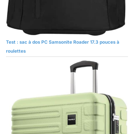
Test : sac à dos PC Samsonite Roader 17.3 pouces à
roulettes