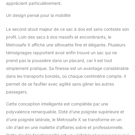
apprécient particulièrement.
rembourrée pour tablette
de 11", 2 poches zippées
Un design pensé pour la mobilité
(1 en maille), 1 poche de
blocage RFID, 3 boucles
Le second atout majeur de ce sac à dos est sans conteste son
pour stylo, 1 clip clé, 1
poche pour téléphone à
profil. Loin des sacs à dos massifs et encombrants, le
boucle et 1 poche
Metrosafe X affiche une silhouette fine et élégante. Plusieurs
intérieure Accès rapide
témoignages rapportent avoir enfin trouvé un sac qui ne
en déplacement : super
prend pas la poussière dans un placard, car il est tout
confortable avec
bretelles rembourrées et
simplement pratique. Sa finesse est un avantage considérable
soutien dorsal. Dispose
dans les transports bondés, où chaque centimètre compte. Il
d'une poche zippée avec
permet de se faufiler avec agilité sans gêner les autres
fente pour carte sur la
passagers.
sangle droite pour garder
iPod, écouteurs et carte
Cette conception intelligente est complétée par une
de transport à portée de
polyvalence remarquable. Doté d’une poignée supérieure et
main. Poche arrière
zippée dissimulée pour
d’une poignée latérale, le Metrosafe X se transforme en un
les objets essentiels.
clin d’œil en une mallette d’affaires sobre et professionnelle.
Dimensions : 43 x 30 x