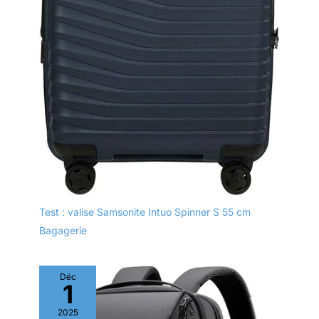
Test : valise Samsonite Intuo Spinner S 55 cm
Bagagerie
Déc
1
2025