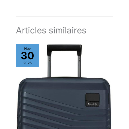
Livré avec une garantie Pacsafe
quotidien et pendant le
de 5 ans.
week-end. Livré avec
une garantie Pacsafe de
5 ans.
Articles similaires
Nov
30
2025