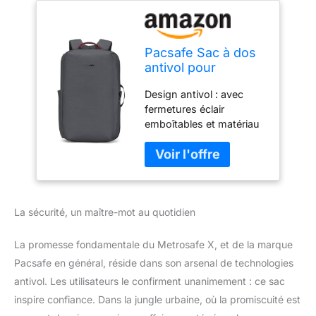
Pacsafe Sac à dos
antivol pour
homme, ardoise,
Design antivol : avec
taille unique
fermetures éclair
emboîtables et matériau
anti-coupure (maille en
acier léger) pour éviter le
vol et poche de blocage
RFID pour garder les
cartes de crédit/carte
La sécurité, un maître-mot au quotidien
d'identité en sécurité. Le
sac à dos peut être fixé
et verrouillé aux fixations
La promesse fondamentale du Metrosafe X, et de la marque
avec une sangle
Pacsafe en général, réside dans son arsenal de technologies
d'ancrage amovible. Peut
antivol. Les utilisateurs le confirment unanimement : ce sac
être verrouillé aux
inspire confiance. Dans la jungle urbaine, où la promiscuité est
fixations : avec la sangle