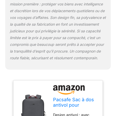
compartiments à
mission première : protéger vos biens avec intelligence
fermeture éclair (peuvent
et discrétion lors de vos déplacements quotidiens ou de
être verrouillés avec
vos voyages d’affaires. Son design fin, sa polyvalence et
cadenas, non inclus).
la qualité de sa fabrication en font un investissement
Avec housse rembourrée
pour ordinateur portable
judicieux pour qui privilégie la sérénité. Si sa capacité
de 16" et housse
limitée est le prix à payer pour sa compacité, c’est un
rembourrée pour tablette
compromis que beaucoup seront prêts à accepter pour
de 11", 2 poches zippées
la tranquillité d’esprit qu’il procure. Un compagnon de
(1 en maille), 1 poche de
blocage RFID, 3 boucles
route fiable, sécurisant et résolument contemporain.
pour stylo, 1 clip clé, 1
poche pour téléphone à
boucle et 1 poche
intérieure Accès rapide
en déplacement : super
confortable avec
bretelles rembourrées et
Pacsafe Sac à dos
soutien dorsal. Dispose
antivol pour
d'une poche zippée avec
homme, ardoise,
fente pour carte sur la
Design antivol : avec
taille unique