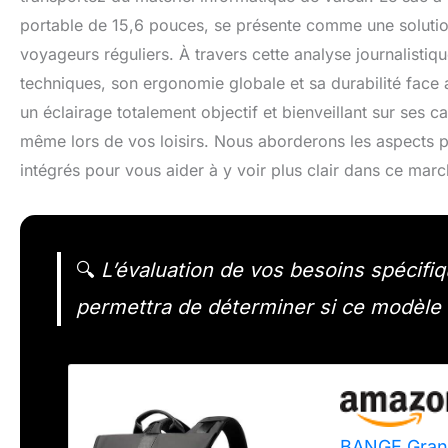
portable de 15,6 pouces, se présente comme une solution 
voyageurs réguliers. À travers cette analyse journalistiq
techniques, son ergonomie globale et sa durabilité face 
un éclairage totalement objectif et bienveillant sur ses ca
même lors de vos loisirs. Nous aborderons les aspects pr
intégrés pour vous aider à y voir plus clair dans ce marc
🔍
L’évaluation de vos besoins spécifiq
permettra de déterminer si ce modèle co
BANGE Grand 