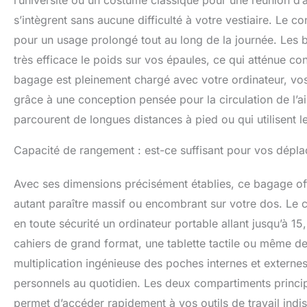
l’université ou un costume classique pour une réunion d’
mouchoirs, un c
s’intègrent sans aucune difficulté à votre vestiaire. Le 
multifonctions 
porte-lunettes,
pour un usage prolongé tout au long de la journée. Les 
style noir moder
très efficace le poids sur vos épaules, ce qui atténue c
l'université et 
professionnels, 
bagage est pleinement chargé avec votre ordinateur, vos 
de vos déplace
grâce à une conception pensée pour la circulation de l’ai
parcourent de longues distances à pied ou qui utilisent
Capacité de rangement : est-ce suffisant pour vos dépl
Avec ses dimensions précisément établies, ce bagage of
autant paraître massif ou encombrant sur votre dos. Le c
en toute sécurité un ordinateur portable allant jusqu’à 1
cahiers de grand format, une tablette tactile ou même 
multiplication ingénieuse des poches internes et externes
personnels au quotidien. Les deux compartiments principa
permet d’accéder rapidement à vos outils de travail indi