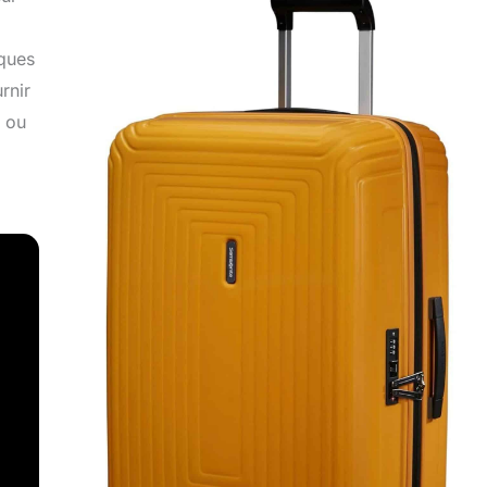
iques
rnir
e ou