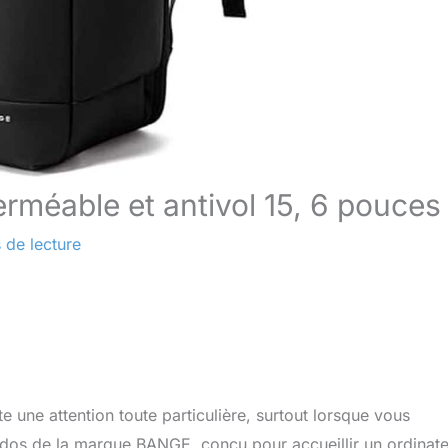
méable et antivol 15, 6 pouces
 de lecture
 une attention toute particulière, surtout lorsque vous
à dos de la marque BANGE, conçu pour accueillir un ordinat