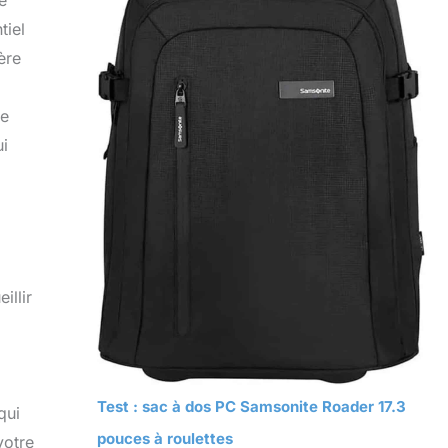
e
tiel
ère
ue
ui
illir
Test : sac à dos PC Samsonite Roader 17.3
qui
pouces à roulettes
votre