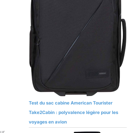
Test du sac cabine American Tourister
Take2Cabin : polyvalence légère pour les
voyages en avion
eur