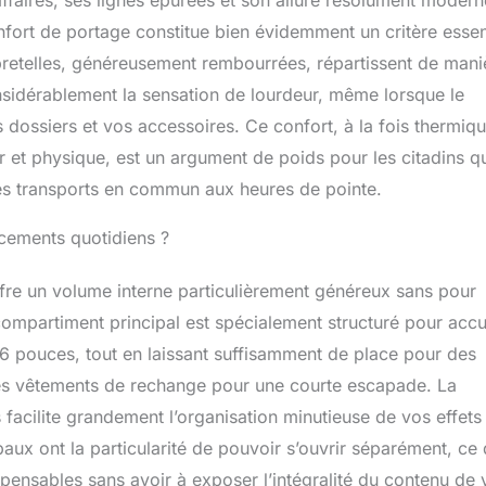
affaires, ses lignes épurées et son allure résolument modern
hargeur portable ou des AirPods. Les bretelles
confort de portage constitue bien évidemment un critère essen
sont équipées d'une poche pour cartes de crédit et d'un
 vous permettant de retrouver facilement vos lunettes. Son
bretelles, généreusement rembourrées, répartissent de mani
ne et épuré convient parfaitement au travail, aux affaires, à
onsidérablement la sensation de lourdeur, même lorsque le
aux courts séjours. Idéal pour les étudiants et les
il allie fonctionnalité et élégance pour un usage quotidien lors
dossiers et vos accessoires. Ce confort, à la fois thermiq
ments.
r et physique, est un argument de poids pour les citadins q
 les transports en commun aux heures de pointe.
acements quotidiens ?
fre un volume interne particulièrement généreux sans pour
ompartiment principal est spécialement structuré pour accue
5,6 pouces, tout en laissant suffisamment de place pour des
des vêtements de rechange pour une courte escapade. La
 facilite grandement l’organisation minutieuse de vos effets
ux ont la particularité de pouvoir s’ouvrir séparément, ce 
spensables sans avoir à exposer l’intégralité du contenu de 