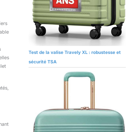
iers
able
s
Test de la valise Travely XL : robustesse et
elles
sécurité TSA
let
tés,
nant