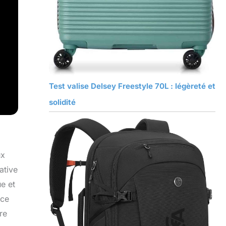
Test valise Delsey Freestyle 70L : légèreté et
solidité
ux
ative
ue et
nce
re