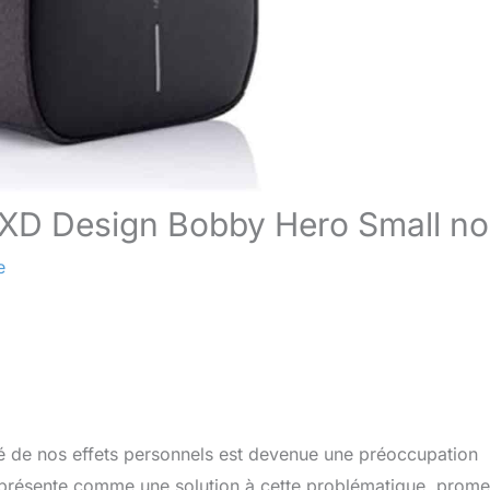
 XD Design Bobby Hero Small no
e
ité de nos effets personnels est devenue une préoccupation
présente comme une solution à cette problématique, prome