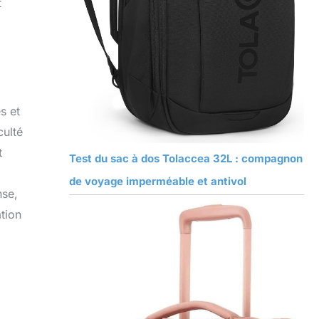
t
s et
culté
t
Test du sac à dos Tolaccea 32L : compagnon
de voyage imperméable et antivol
nse,
ation