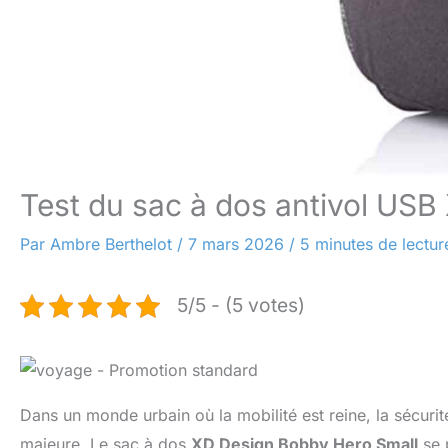
Test du sac à dos antivol USB
Par
Ambre Berthelot
/
7 mars 2026
/
5 minutes de lectur
5/5 - (5 votes)
Dans un monde urbain où la mobilité est reine, la sécur
majeure. Le sac à dos
XD Design Bobby Hero Small
se 