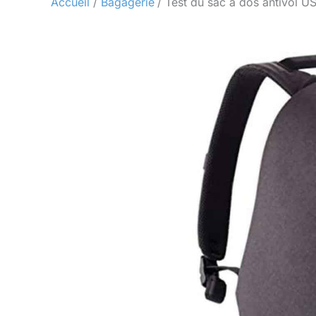
Accueil
Bagagerie
Test du sac à dos antivol 