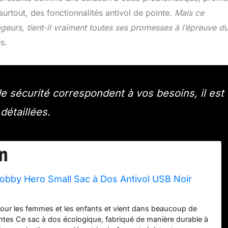
 surtout, des fonctionnalités antivol de pointe.
Mais ce
eurs, tient-il vraiment toutes ses promesses à l’épreuve d
s.
de sécurité correspondent à vos besoins, il est
détaillées.
obby Hero Small Sac à Dos Antivol USB Noir
 pour les femmes et les enfants et vient dans beaucoup de
entes Ce sac à dos écologique, fabriqué de manière durable à