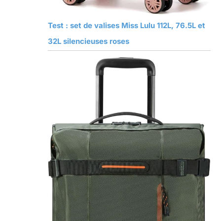
Test : set de valises Miss Lulu 112L, 76.5L et
32L silencieuses roses