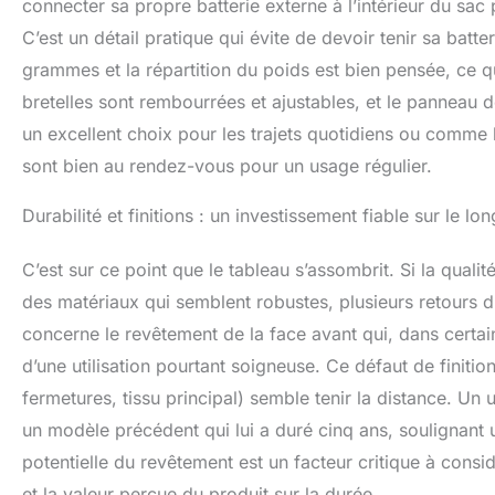
connecter sa propre batterie externe à l’intérieur du sac 
C’est un détail pratique qui évite de devoir tenir sa batt
grammes et la répartition du poids est bien pensée, ce qu
bretelles sont rembourrées et ajustables, et le panneau do
un excellent choix pour les trajets quotidiens ou comme
sont bien au rendez-vous pour un usage régulier.
Durabilité et finitions : un investissement fiable sur le lo
C’est sur ce point que le tableau s’assombrit. Si la quali
des matériaux qui semblent robustes, plusieurs retours d’u
concerne le revêtement de la face avant qui, dans cert
d’une utilisation pourtant soigneuse. Ce défaut de finitio
fermetures, tissu principal) semble tenir la distance. Un
un modèle précédent qui lui a duré cinq ans, soulignant un
potentielle du revêtement est un facteur critique à consid
et la valeur perçue du produit sur la durée.