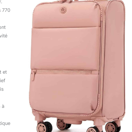
r.
s 770
ont
vité
t et
ief
is
n à
tique