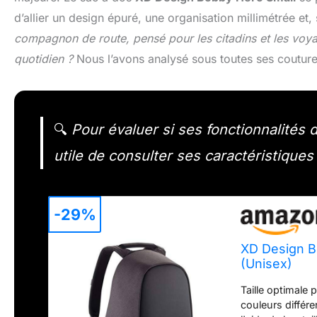
d’allier un design épuré, une organisation millimétrée et,
compagnon de route, pensé pour les citadins et les voyag
quotidien ?
Nous l’avons analysé sous toutes ses couture
🔍
Pour évaluer si ses fonctionnalités 
utile de consulter ses caractéristiques 
-29%
XD Design B
(Unisex)
Taille optimale
couleurs différ