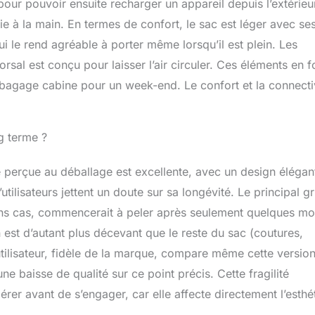
pour pouvoir ensuite recharger un appareil depuis l’extérieu
erie à la main. En termes de confort, le sac est léger avec se
i le rend agréable à porter même lorsqu’il est plein. Les
rsal est conçu pour laisser l’air circuler. Ces éléments en f
 bagage cabine pour un week-end. Le confort et la connecti
ng terme ?
té perçue au déballage est excellente, avec un design élégan
tilisateurs jettent un doute sur sa longévité. Le principal gr
ains cas, commencerait à peler après seulement quelques mo
n est d’autant plus décevant que le reste du sac (coutures,
 utilisateur, fidèle de la marque, compare même cette versio
e baisse de qualité sur ce point précis. Cette fragilité
érer avant de s’engager, car elle affecte directement l’esthé