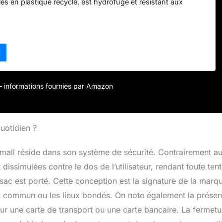
lles en plastique recyclé, est hydrofuge et résistant aux
ant et sur les côtés Possède un port de chargement USB
partiments s'adaptent aux ordinateurs portables 13,3 " et
,9" d'une contenance totale de 11,5 litres La couche
 glisse facilement dans le fond du sac
r – informations fournies par Amazon
uotidien ?
all réside dans son système de sécurité. Contrairement a
 dissimulées contre le dos de l’utilisateur, rendant toute tent
sac est porté. Cette conception est la signature de la marq
 en commun ou les lieux bondés. On note également la prése
our une carte de transport ou une carte bancaire. La fermetu