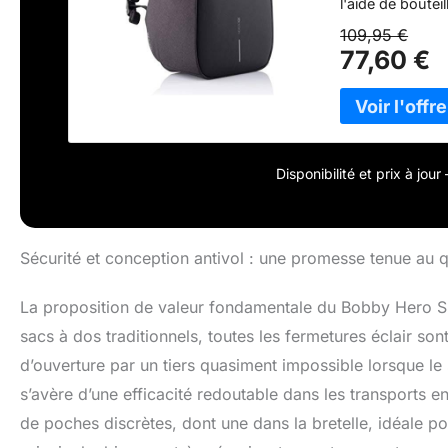
l'aide de boutei
coupures à l'av
109,95 €
intégré Ses com
77,60 €
aux tablettes 12
intermédiaire se
Disponibilité et prix à jou
Sécurité et conception antivol : une promesse tenue au q
La proposition de valeur fondamentale du Bobby Hero Sm
sacs à dos traditionnels, toutes les fermetures éclair sont
d’ouverture par un tiers quasiment impossible lorsque le 
s’avère d’une efficacité redoutable dans les transports
de poches discrètes, dont une dans la bretelle, idéale p