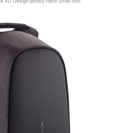
USB XD Design Bobby Hero Small noir