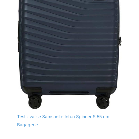
conception durable à
360°doubles
roulettes pivotantes à
permet un
mouvement facile,
fluide et silencieux
sur différentes
surfaces.
Test : valise Samsonite Intuo Spinner S 55 cm
Bagagerie