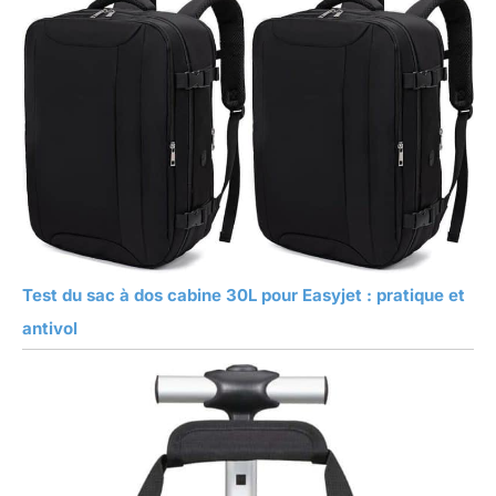
Test du sac à dos cabine 30L pour Easyjet : pratique et
antivol