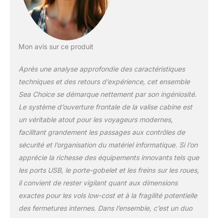
renforce la résistance
aux chocs de la
coque, ce qui la rend
plus solide. (Le cadre
en aluminium n'est
Mon avis sur ce produit
pas ouvrable). La
durabilité sera
Après une analyse approfondie des caractéristiques
prouvée par le temps.
techniques et des retours d’expérience, cet ensemble
Ouverture avant
créative : leader de la
Sea Choice se démarque nettement par son ingéniosité.
future méthode
Le système d’ouverture frontale de la valise cabine est
d'ouverture et de
un véritable atout pour les voyageurs modernes,
fermeture qui permet
facilitant grandement les passages aux contrôles de
d'ouvrir ou de fermer
sans effort la valise,
sécurité et l’organisation du matériel informatique. Si l’on
non seulement elle
apprécie la richesse des équipements innovants tels que
est facile à charger,
les ports USB, le porte-gobelet et les freins sur les roues,
mais elle permet
il convient de rester vigilant quant aux dimensions
également
d'économiser de
exactes pour les vols low-cost et à la fragilité potentielle
l'espace. Ce design
des fermetures internes. Dans l’ensemble, c’est un duo
résout le problème