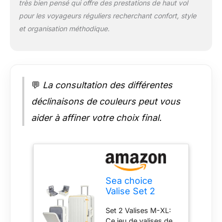
très bien pensé qui offre des prestations de haut vol
que les bagages
pour les voyageurs réguliers recherchant confort, style
traditionnels séparent
et organisation méthodique.
2 compartiments de
charge lourde, alors il
est difficile d'ouvrir et
de fermer. Surtout, il
évite également le
déplacement des
💬
La consultation des différentes
articles. Poignée à 3
déclinaisons de couleurs peut vous
Étages: La poignée
télescopique, robuste
aider à affiner votre choix final.
et ajustable, s'adapte
à toutes les tailles.
Elle est facile à
manipuler et se
rétracte discrètement
pour un rangement
Sea choice
optimal. Son
Valise Set 2
mécanisme de
Rigides
verrouillage sécurisé
Set 2 Valises M-XL:
55+75cm à
assure une prise en
Ce jeu de valises de