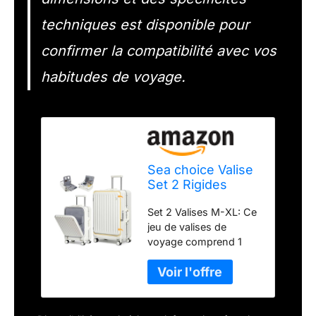
techniques est disponible pour
confirmer la compatibilité avec vos
habitudes de voyage.
Sea choice Valise
Set 2 Rigides
55+75cm à Coque
Set 2 Valises M-XL: Ce
Rigide à Ouverture
jeu de valises de
Frontale
voyage comprend 1
Polycarbonate
valise cabine, 1 grande
Valise de Voyage
valise. La taille M
légère en
répond à la plupart des
Aluminium avec
restrictions de taille des
serrures TSA,
bagages à main des