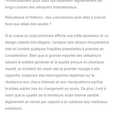
l’investissement pour ceux qui arpentent régulièrement les
au personnel de la TSA
longs couloirs des aéroports internationaux.
d’inspecter vos
bagages sans vous
Robustesse et finitions : des concessions sont-elles à prévoir
soucier de l'inspection
face aux aléas des soutes ?
douanière. Rendez
chaque voyage facile et
Si la coque en polycarbonate affiche une belle épaisseur et un
parfait. La conception
design céleste très élégant, l’analyse des retours d’expérience
durable à 360°doubles
roulettes pivotantes à
met en lumière quelques fragilités potentielles à prendre en
permet un mouvement
considération. Bien que la grande majorité des utilisateurs
facile, fluide et
saluent la solidité générale et la qualité perçue du plastique
silencieux sur
massif, un incident de casse dès le premier voyage a été
différentes surfaces.
rapporté, soulevant des interrogations légitimes sur la
résistance aux chocs intenses et aux manipulations parfois
brutales subies lors du chargement en soute. De plus, il est à
noter que la qualité de la fermeture éclair interne semble
légèrement en retrait par rapport à la noblesse des matériaux
extérieurs.