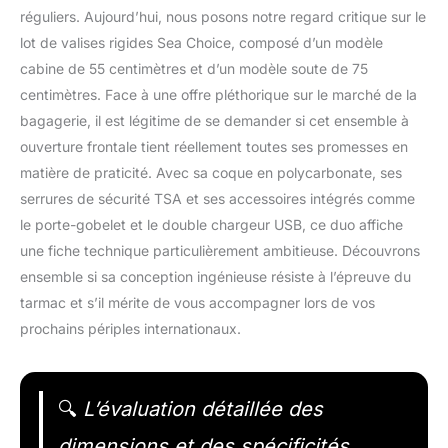
réguliers. Aujourd’hui, nous posons notre regard critique sur le
lot de valises rigides Sea Choice, composé d’un modèle
cabine de 55 centimètres et d’un modèle soute de 75
centimètres. Face à une offre pléthorique sur le marché de la
bagagerie, il est légitime de se demander si cet ensemble à
ouverture frontale tient réellement toutes ses promesses en
matière de praticité. Avec sa coque en polycarbonate, ses
serrures de sécurité TSA et ses accessoires intégrés comme
le porte-gobelet et le double chargeur USB, ce duo affiche
une fiche technique particulièrement ambitieuse. Découvrons
ensemble si sa conception ingénieuse résiste à l’épreuve du
tarmac et s’il mérite de vous accompagner lors de vos
prochains périples internationaux.
🔍
L’évaluation détaillée des
dimensions et des spécificités