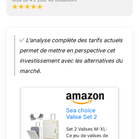
✅
L’analyse complète des tarifs actuels
permet de mettre en perspective cet
investissement avec les alternatives du
marché.
Sea choice
Valise Set 2
Rigides
Set 2 Valises M-XL:
55+75cm à
Ce jeu de valises de
Coque Rigide à