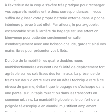
Étages: La poignée
à l’extérieur de la coque s’avère très pratique pour recharger
télescopique, robuste
vos appareils mobiles entre deux correspondances. Il vous
et ajustable, s'adapte à
toutes les tailles. Elle
suffira de glisser votre propre batterie externe dans la poche
est facile à manipuler et
intérieure prévue à cet effet. Par ailleurs, le porte-gobelet
se rétracte
escamotable situé à l’arrière du bagage est une attention
discrètement pour un
bienvenue pour patienter sereinement en salle
rangement optimal.
Son mécanisme de
d’embarquement avec une boisson chaude, gardant ainsi vos
verrouillage sécurisé
mains libres pour présenter vos billets.
assure une prise en
main confortable et
Du côté de la mobilité, les quatre doubles roues
stable. Serrure TSA et
multidirectionnelles assurent une fluidité de déplacement fort
Doubles Roulettes
agréable sur les sols lisses des terminaux. La présence de
Pivotantes: Équipée
freins sur deux d’entre elles est un détail technique rare à ce
d'une serrure à
combinaison TSA
niveau de gamme, évitant que le bagage ne s’échappe dans
intégrée, ce qui est sûr
une pente, sur un tapis roulant ou dans les transports en
et pratique, économise
commun urbains. La maniabilité globale et le confort de la
du temps et du travail.
poignée télescopique en aluminium justifient amplement
Les serrure TSA
permettent uniquement