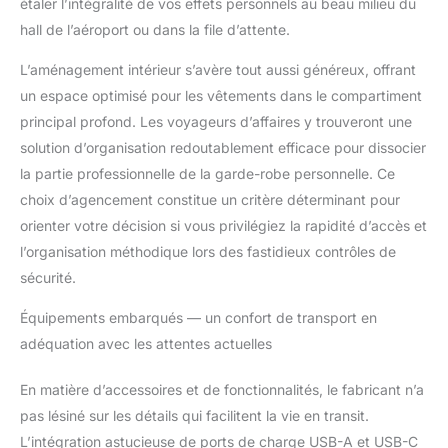
étaler l’intégralité de vos effets personnels au beau milieu du
créative : leader de la
hall de l’aéroport ou dans la file d’attente.
future méthode
d'ouverture et de
L’aménagement intérieur s’avère tout aussi généreux, offrant
fermeture qui permet
un espace optimisé pour les vêtements dans le compartiment
d'ouvrir ou de fermer
sans effort la valise,
principal profond. Les voyageurs d’affaires y trouveront une
non seulement elle est
solution d’organisation redoutablement efficace pour dissocier
facile à charger, mais
la partie professionnelle de la garde-robe personnelle. Ce
elle permet également
choix d’agencement constitue un critère déterminant pour
d'économiser de
l'espace. Ce design
orienter votre décision si vous privilégiez la rapidité d’accès et
résout le problème que
l’organisation méthodique lors des fastidieux contrôles de
les bagages
sécurité.
traditionnels séparent 2
compartiments de
Équipements embarqués — un confort de transport en
charge lourde, alors il
adéquation avec les attentes actuelles
est difficile d'ouvrir et
de fermer. Surtout, il
En matière d’accessoires et de fonctionnalités, le fabricant n’a
évite également le
déplacement des
pas lésiné sur les détails qui facilitent la vie en transit.
articles. Poignée à 3
L’intégration astucieuse de ports de charge USB-A et USB-C