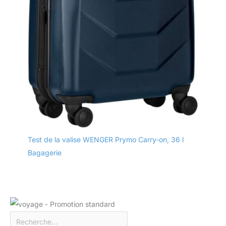
Test de la valise WENGER Prymo Carry-on, 36 l
Bagagerie