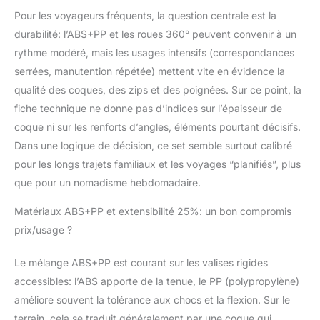
degrés, ces valises
Pour les voyageurs fréquents, la question centrale est la
sont faciles à
durabilité: l’ABS+PP et les roues 360° peuvent convenir à un
manœuvrer dans
rythme modéré, mais les usages intensifs (correspondances
toutes les directions.
serrées, manutention répétée) mettent vite en évidence la
Poignée Ergonomique
et Crochets Pratiques :
qualité des coques, des zips et des poignées. Sur ce point, la
Le set de bagages est
fiche technique ne donne pas d’indices sur l’épaisseur de
équipé d'une poignée
coque ni sur les renforts d’angles, éléments pourtant décisifs.
télescopique réglable
Dans une logique de décision, ce set semble surtout calibré
en trois étapes qui
s'étire en douceur et
pour les longs trajets familiaux et les voyages “planifiés”, plus
offre une prise en main
que pour un nomadisme hebdomadaire.
confortable. Les valises
20/24/28 pouces
Matériaux ABS+PP et extensibilité 25%: un bon compromis
comprennent un
prix/usage ?
crochet frontal pour
suspendre les petits
Le mélange ABS+PP est courant sur les valises rigides
sacs et un crochet
accessibles: l’ABS apporte de la tenue, le PP (polypropylène)
latéral pour sécuriser
les cartes
améliore souvent la tolérance aux chocs et la flexion. Sur le
d'embarquement, ce
terrain, cela se traduit généralement par une coque qui