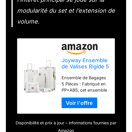
modularité du set et l’extension de
volume.
Joyway Ensemble
de Valises Rigide 5
Pièces, Serrure
Ensemble de Bagages
TSA, roulettes
5 Pièces : Fabriqué en
360°
PP+ABS, cet ensemble
de bagages est léger,
durable et conçu pour
résister aux chocs, la
surface texturée
empêche les rayures et
Disponibilité et prix à jour – informations fournies par
permet à vos valises de
Amazon