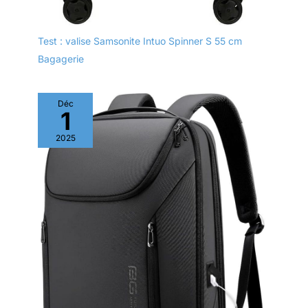
Test : valise Samsonite Intuo Spinner S 55 cm
Bagagerie
Déc
1
2025