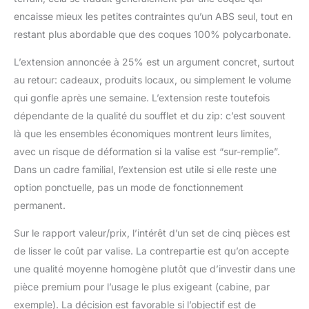
qui ajoute à la
encaisse mieux les petites contraintes qu’un ABS seul, tout en
commodité de votre
restant plus abordable que des coques 100% polycarbonate.
voyage. Fermetures à
Glissière Durables et
L’extension annoncée à 25% est un argument concret, surtout
Intérieur Organisé : Les
au retour: cadeaux, produits locaux, ou simplement le volume
fermetures à glissière
YKK sont plus
qui gonfle après une semaine. L’extension reste toutefois
résistantes que les
dépendante de la qualité du soufflet et du zip: c’est souvent
fermetures à glissière
là que les ensembles économiques montrent leurs limites,
standard et offrent une
avec un risque de déformation si la valise est “sur-remplie”.
protection
supplémentaire contre
Dans un cadre familial, l’extension est utile si elle reste une
les déchirures. À
option ponctuelle, pas un mode de fonctionnement
l'intérieur, les valises
permanent.
sont dotées de poches
en filet et de sangles
Sur le rapport valeur/prix, l’intérêt d’un set de cinq pièces est
élastiques
de lisser le coût par valise. La contrepartie est qu’on accepte
transversales, pour que
une qualité moyenne homogène plutôt que d’investir dans une
vos effets personnels
restent bien organisés
pièce premium pour l’usage le plus exigeant (cabine, par
et en sécurité tout au
exemple). La décision est favorable si l’objectif est de