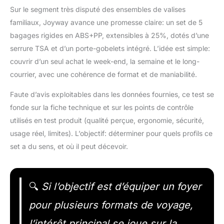
Sur le segment très disputé des ensembles de valises
familiaux, Joyway avance une promesse claire: un set de 5
bagages rigides en ABS+PP, extensibles à 25%, dotés d’une
serrure TSA et d’un porte-gobelets intégré. L’idée est simple:
couvrir d’un seul achat le week-end, la semaine et le long-
courrier, avec une cohérence de format et de maniabilité.
Faute d’avis exploitables dans les données fournies, ce test se
fonde sur la fiche technique et sur les points de contrôle
utilisés en test produit (qualité perçue, ergonomie, sécurité,
usage réel, limites). L’objectif: déterminer pour quels profils ce
set a du sens, et où il peut décevoir.
🔍
Si l’objectif est d’équiper un foyer
pour plusieurs formats de voyage,
l’intérêt principal se joue sur la