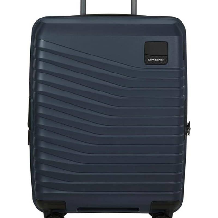
que vos effets
personnels restent
bien organisés et en
sécurité tout au long
de votre voyage.
Bagages
Multifonctionnels :
Équipé de serrures à
combinaison
approuvées par la
TSA, cet ensemble de
bagages assure la
sécurité et
l'organisation de vos
effets personnels, Le
bagage est
également équipé
d'un porte-gobelet,
ce qui vous permet
d'emporter vos
boissons pour plus
de commodité.