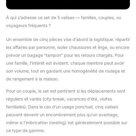
conserver leur aspect
neuf. Les trois valises
peuvent être emboîtées
À qui s’adresse ce set de 5 valises — familles, couples, ou
l'une dans l'autre pour
voyageurs fréquents ?
un rangement facile et
peu encombrant, et
Un ensemble de cinq pièces vise d’abord la logistique: répartir
deux sacs à main
assortis très pratiques
les affaires par personne, isoler chaussures et linge, ou encore
sont également inclus.
prévoir un bagage “tampon” pour les retours chargés. Pour
Conception Extensible
une famille, l’intérêt est évident: chaque membre peut avoir
à 25 % et Roues
son volume, tout en gardant une homogénéité de roulage et
Pivotantes Souples :
Les valises à coque
de rangement à la maison.
rigide de 20 /24
pouces ont une
Pour un couple, le set est pertinent si les déplacements sont
capacité extensible de
réguliers et variés (city-break, vacances d’été, visites
25 %, ce qui permet de
familiales). Dans le cas d’un usage ponctuel, cinq valises
ranger plus de bagages
peuvent devenir un encombrement plus qu’un avantage,
pour les voyages plus
même si l’imbrication (nesting) est généralement possible sur
longs ou les souvenirs.
Équipées de doubles
ce type de gamme.
roues pivotantes à 360