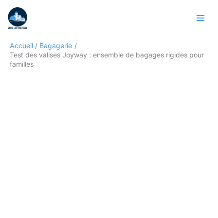
Aller
Rechercher
au
contenu
Accueil
Bagagerie
Test des valises Joyway : ensemble de bagages rigides pour
familles