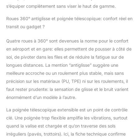
long de votre voyage.
s’équiper complètement sans viser le haut de gamme.
Bagages
Multifonctionnels :
Roues 360° antiglisse et poignée télescopique: confort réel en
Équipé de serrures à
transit ou gadget ?
combinaison
approuvées par la TSA,
cet ensemble de
Quatre roues à 360° sont devenues la norme pour le confort
bagages assure la
en aéroport et en gare: elles permettent de pousser à côté de
sécurité et
soi, de pivoter dans les files et de réduire la fatigue sur de
l'organisation de vos
longues distances. La mention “antiglisse” suggère une
effets personnels, Le
meilleure accroche ou un roulement plus stable, mais sans
bagage est également
équipé d'un porte-
précision sur les matériaux (PU, TPE) ni sur les roulements, il
gobelet, ce qui vous
faut rester prudente: la sensation de glisse et le bruit varient
permet d'emporter vos
énormément d’un modèle à l’autre.
boissons pour plus de
commodité.
La poignée télescopique extensible est un point de contrôle
clé. Une poignée trop flexible amplifie les vibrations, surtout
quand la valise est chargée et qu’on traverse des sols
irréguliers (pavés, trottoirs). Ici, la fiche technique confirme