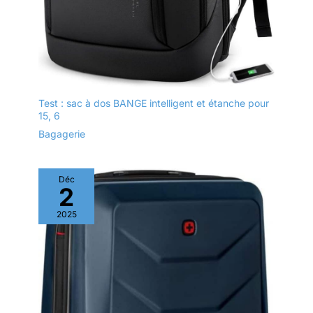
Test : sac à dos BANGE intelligent et étanche pour
15, 6
Bagagerie
Déc
2
2025