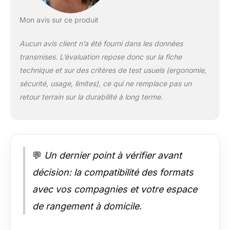
à coque rigide de 20
/24 pouces ont une
Mon avis sur ce produit
capacité extensible
de 25 %, ce qui
Aucun avis client n’a été fourni dans les données
permet de ranger
transmises. L’évaluation repose donc sur la fiche
plus de bagages
pour les voyages
technique et sur des critères de test usuels (ergonomie,
plus longs ou les
sécurité, usage, limites), ce qui ne remplace pas un
souvenirs. Équipées
retour terrain sur la durabilité à long terme.
de doubles roues
pivotantes à 360
degrés, ces valises
sont faciles à
manœuvrer dans
💬
Un dernier point à vérifier avant
toutes les directions.
Poignée
décision: la compatibilité des formats
Ergonomique et
Crochets Pratiques :
avec vos compagnies et votre espace
Le set de bagages
de rangement à domicile.
est équipé d'une
poignée télescopique