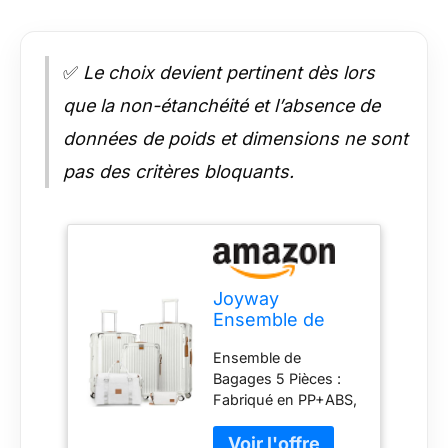
✅
Le choix devient pertinent dès lors
que la non-étanchéité et l’absence de
données de poids et dimensions ne sont
pas des critères bloquants.
Joyway
Ensemble de
Valises Rigide 5
Ensemble de
Pièces, Serrure
Bagages 5 Pièces :
TSA, roulettes
Fabriqué en PP+ABS,
360°
cet ensemble de
bagages est léger,