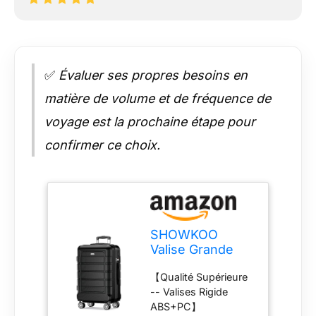
✅
Évaluer ses propres besoins en
matière de volume et de fréquence de
voyage est la prochaine étape pour
confirmer ce choix.
SHOWKOO
Valise Grande
Rigide 77cm
【Qualité Supérieure
PC+ABS
-- Valises Rigide
Extensible
ABS+PC】
Légère Durable