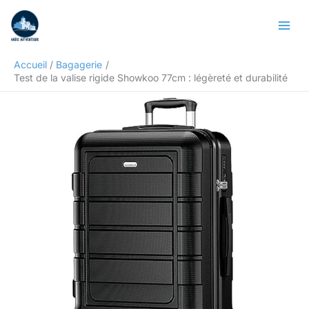
Aller
Rechercher
au
contenu
Accueil
Bagagerie
Test de la valise rigide Showkoo 77cm : légèreté et durabilité