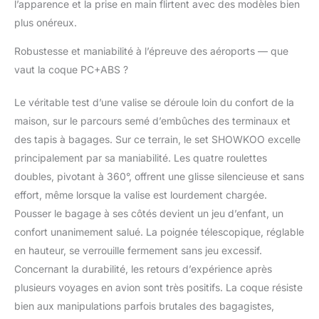
distance. Des formes
l’apparence et la prise en main flirtent avec des modèles bien
sophistiquées et des
plus onéreux.
couleurs élégantes
permettent à vos
Robustesse et maniabilité à l’épreuve des aéroports — que
bagages de se
vaut la coque PC+ABS ?
démarquer de la foule
et à l'aéroport 【Valise
Le véritable test d’une valise se déroule loin du confort de la
Nouvellement
Améliorée --
maison, sur le parcours semé d’embûches des terminaux et
Fermetures Éclair et
des tapis à bagages. Sur ce terrain, le set SHOWKOO excelle
Roues Ultra-Durables】
principalement par sa maniabilité. Les quatre roulettes
Les fermetures éclair
doubles, pivotant à 360°, offrent une glisse silencieuse et sans
de haute qualité
récemment améliorées
effort, même lorsque la valise est lourdement chargée.
et les roulettes
Pousser le bagage à ses côtés devient un jeu d’enfant, un
pivotantes à 360°
confort unanimement salué. La poignée télescopique, réglable
portent la durabilité des
en hauteur, se verrouille fermement sans jeu excessif.
valises à roulettes
Concernant la durabilité, les retours d’expérience après
SHOWKOO à un
nouveau niveau.
plusieurs voyages en avion sont très positifs. La coque résiste
Fermeture à glissière
bien aux manipulations parfois brutales des bagagistes,
tressée à dents de