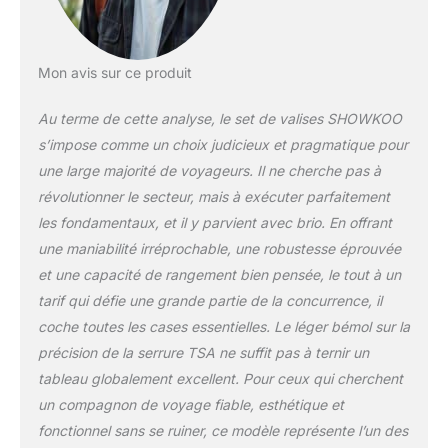
Taille 93 L】 Valise
légère et de grande
capacité 28 Inch/ XL
(50x31x77 cm -4,58
Mon avis sur ce produit
kg -93 L). La taille de
XL peut être étendue
Au terme de cette analyse, le set de valises SHOWKOO
avec 20 % d'espace
s’impose comme un choix judicieux et pragmatique pour
en plus, ce qui est
très approprié pour
une large majorité de voyageurs. Il ne cherche pas à
les voyages longue
révolutionner le secteur, mais à exécuter parfaitement
distance. Des formes
les fondamentaux, et il y parvient avec brio. En offrant
sophistiquées et des
une maniabilité irréprochable, une robustesse éprouvée
couleurs élégantes
permettent à vos
et une capacité de rangement bien pensée, le tout à un
bagages de se
tarif qui défie une grande partie de la concurrence, il
démarquer de la foule
coche toutes les cases essentielles. Le léger bémol sur la
et à l'aéroport
précision de la serrure TSA ne suffit pas à ternir un
【Valise
Nouvellement
tableau globalement excellent. Pour ceux qui cherchent
Améliorée --
un compagnon de voyage fiable, esthétique et
Fermetures Éclair et
fonctionnel sans se ruiner, ce modèle représente l’un des
Roues Ultra-