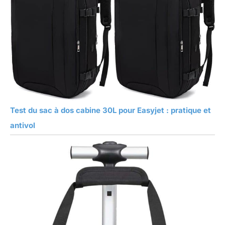
Test du sac à dos cabine 30L pour Easyjet : pratique et
antivol