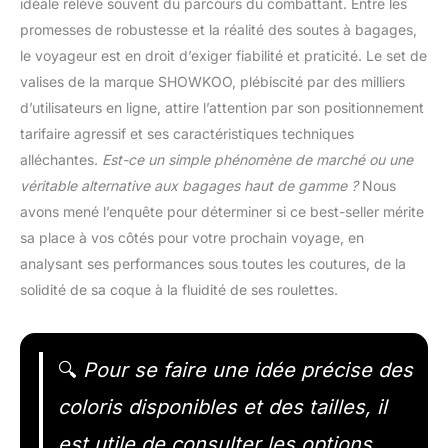
idéale relève souvent du parcours du combattant. Entre les
promesses de robustesse et la réalité des soutes à bagages,
le voyageur est en droit d’exiger fiabilité et praticité. Le set de
valises de la marque SHOWKOO, plébiscité par des milliers
d’utilisateurs en ligne, attire l’attention par son positionnement
tarifaire agressif et ses caractéristiques techniques
alléchantes.
Est-ce un simple phénomène de marché ou une
véritable alternative aux bagages haut de gamme ?
Nous
avons mené l’enquête pour déterminer si ce best-seller mérite
sa place à vos côtés pour votre prochain voyage, en
analysant ses performances sous toutes les coutures, de la
solidité de sa coque à la fluidité de ses roulettes.
🔍
Pour se faire une idée précise des
coloris disponibles et des tailles, il
est utile de consulter les options