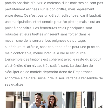
dans des espaces
parfois possible d’ouvrir le cadenas si les molettes ne sont pas
restreints. Les
parfaitement alignées sur le bon chiffre, mais légèrement
poignées de transport
supérieures et latérales
entre deux. Ce n’est pas un défaut rédhibitoire, car il faudrait
en matériau TPU
une manipulation intentionnelle pour l’exploiter, mais c’est un
souple protègent
point à connaître. Les fermetures éclair principales sont
mieux vos doigts.
robustes et leurs tirettes s’insèrent sans forcer dans le
mécanisme de la serrure. Les poignées de portage,
supérieure et latérale, sont caoutchoutées pour une prise en
main confortable, même lorsque la valise est lourde.
L’ensemble des finitions est cohérent avec le reste du produit,
c’est-à-dire d’un niveau très satisfaisant. La décision de
s’équiper de ce modèle dépendra donc de l’importance
accordée à ce détail mineur de la serrure face à l’ensemble de
ses qualités.