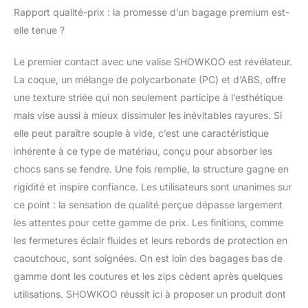
pour les rayures de
Rapport qualité-prix : la promesse d’un bagage premium est-
surface, les chutes,
elle tenue ?
l'étirement des
poignées, le roulement
Le premier contact avec une valise SHOWKOO est révélateur.
des rouleaux, la
durabilité des
La coque, un mélange de polycarbonate (PC) et d’ABS, offre
fermetures éclair, etc.
une texture striée qui non seulement participe à l’esthétique
Enfin, la valise vous est
mais vise aussi à mieux dissimuler les inévitables rayures. Si
livrée parfaitement.
elle peut paraître souple à vide, c’est une caractéristique
【Grosse Valise 28
Inch/ XL -- Grande
inhérente à ce type de matériau, conçu pour absorber les
Taille 93 L】 Valise
chocs sans se fendre. Une fois remplie, la structure gagne en
légère et de grande
rigidité et inspire confiance. Les utilisateurs sont unanimes sur
capacité 28 Inch/ XL
ce point : la sensation de qualité perçue dépasse largement
(50x31x77 cm -4,58
kg -93 L). La taille de
les attentes pour cette gamme de prix. Les finitions, comme
XL peut être étendue
les fermetures éclair fluides et leurs rebords de protection en
avec 20 % d'espace en
caoutchouc, sont soignées. On est loin des bagages bas de
plus, ce qui est très
gamme dont les coutures et les zips cèdent après quelques
approprié pour les
voyages longue
utilisations. SHOWKOO réussit ici à proposer un produit dont