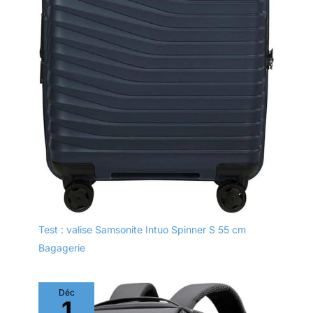
serrure, ce qui rend
vos effets personnels
plus sûrs et votre
voyage plus pratique.
Si vous avez des
questions sur les
Verrouillage TSA,
n’hésitez pas à nous
contacter 【Poignée
Télescopique --
Valises Trolley】La
valise roulette
SHOWKOO est doté
d’une poignée
télescopique
Test : valise Samsonite Intuo Spinner S 55 cm
ergonomique en
aluminium, vous
Bagagerie
permettant de vous
déplacer facilement
dans des espaces
Déc
1
restreints. Les