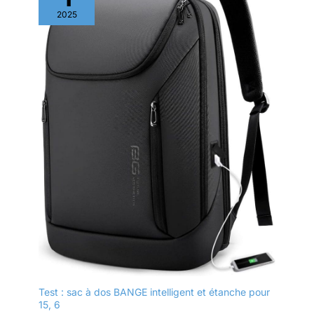
poignées de
2025
transport supérieures
et latérales en
matériau TPU souple
protègent mieux vos
doigts.
Test : sac à dos BANGE intelligent et étanche pour
15, 6