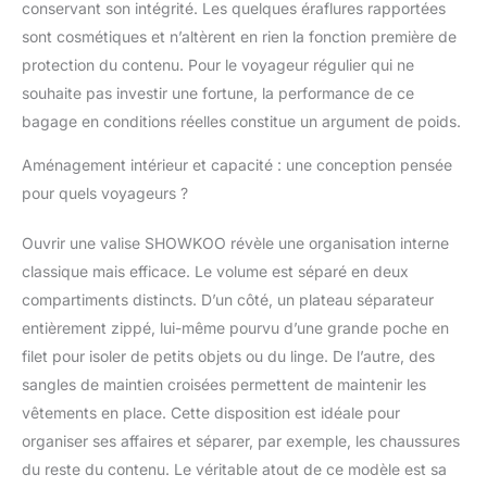
conservant son intégrité. Les quelques éraflures rapportées
chaîne améliorée pour
sont cosmétiques et n’altèrent en rien la fonction première de
une morsure sûre afin
d’éviter les déchirures.
protection du contenu. Pour le voyageur régulier qui ne
Les roulements
souhaite pas investir une fortune, la performance de ce
épaissis et le TPU
bagage en conditions réelles constitue un argument de poids.
souple forment une
double rangée de
Aménagement intérieur et capacité : une conception pensée
roulettes à 360°, lisses
pour quels voyageurs ?
et silencieuses.
【Conception de Valise
Ouvrir une valise SHOWKOO révèle une organisation interne
Solide Sûre -- Serrure
TSA】La valises de
classique mais efficace. Le volume est séparé en deux
voyage SHOWKOO est
compartiments distincts. D’un côté, un plateau séparateur
équipée d’une serrure
entièrement zippé, lui-même pourvu d’une grande poche en
TSA montée sur le
filet pour isoler de petits objets ou du linge. De l’autre, des
côté, vous n’avez donc
pas à vous soucier des
sangles de maintien croisées permettent de maintenir les
contrôles de sécurité
vêtements en place. Cette disposition est idéale pour
douaniers. Les serrure
organiser ses affaires et séparer, par exemple, les chaussures
TSA permettent
du reste du contenu. Le véritable atout de ce modèle est sa
uniquement au