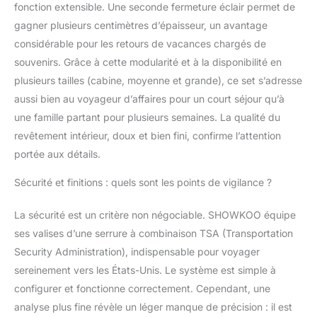
personnel de la TSA
fonction extensible. Une seconde fermeture éclair permet de
d’inspecter vos
gagner plusieurs centimètres d’épaisseur, un avantage
bagages sans
considérable pour les retours de vacances chargés de
endommager la
souvenirs. Grâce à cette modularité et à la disponibilité en
serrure, ce qui rend vos
effets personnels plus
plusieurs tailles (cabine, moyenne et grande), ce set s’adresse
sûrs et votre voyage
aussi bien au voyageur d’affaires pour un court séjour qu’à
plus pratique. Si vous
une famille partant pour plusieurs semaines. La qualité du
avez des questions sur
revêtement intérieur, doux et bien fini, confirme l’attention
les Verrouillage TSA,
n’hésitez pas à nous
portée aux détails.
contacter 【Poignée
Sécurité et finitions : quels sont les points de vigilance ?
Télescopique -- Valises
Trolley】La valise
roulette SHOWKOO est
La sécurité est un critère non négociable. SHOWKOO équipe
doté d’une poignée
ses valises d’une serrure à combinaison TSA (Transportation
télescopique
Security Administration), indispensable pour voyager
ergonomique en
sereinement vers les États-Unis. Le système est simple à
aluminium, vous
permettant de vous
configurer et fonctionne correctement. Cependant, une
déplacer facilement
analyse plus fine révèle un léger manque de précision : il est