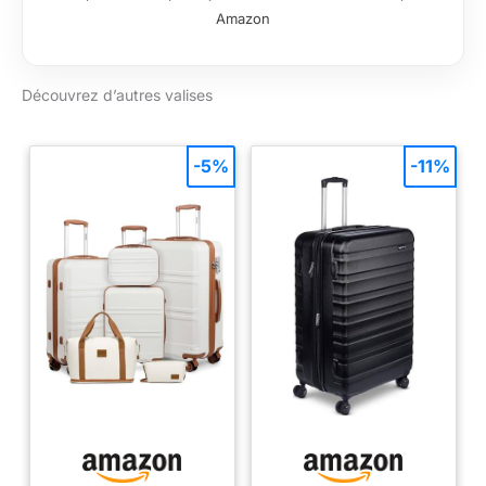
effets personnels
Amazon
pendant le transport.
MANIABILITÉ —
Roues pivotantes à
Découvrez d’autres valises
360° pour une
mobilité fluide et sans
effort dans les
aéroports et gares.
-5%
-11%
SÉCURITÉ —
Système de
verrouillage intégré
pour sécuriser vos
affaires lors de vos
voyages. CONFORT
— Poignée
télescopique réglable
pour s’adapter à
votre taille et faciliter
le transport.