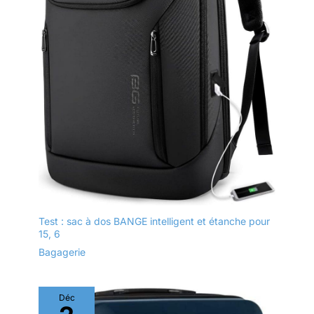
Test : sac à dos BANGE intelligent et étanche pour
15, 6
Bagagerie
Déc