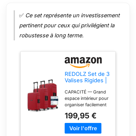
✅
Ce set représente un investissement
pertinent pour ceux qui privilégient la
robustesse à long terme.
REDOLZ Set de 3
Valises Rigides |
sans Fermeture
CAPACITÉ — Grand
Éclair | Lot de
espace intérieur pour
Bagages en
organiser facilement
Polypropylène |
vêtements et
Fermeture 3
199,95 €
accessoires lors de
Points | 4 Roues
vos déplacements.
Doubles &
DURABILITÉ —
Serrure TSA |