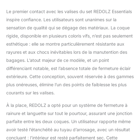
aéroports et gares.
SÉCURITÉ — Système
Le premier contact avec les valises du set REDOLZ Essentials
de verrouillage intégré
inspire confiance. Les utilisateurs sont unanimes sur la
pour sécuriser vos
affaires lors de vos
sensation de qualité qui se dégage des matériaux. La coque
voyages. CONFORT —
rigide, disponible en plusieurs coloris vifs, n’est pas seulement
Poignée télescopique
esthétique : elle se montre particulièrement résistante aux
réglable pour s’adapter
rayures et aux chocs inévitables lors de la manutention des
à votre taille et faciliter
le transport.
bagages. L’atout majeur de ce modèle, et un point
différenciant notable, est l’absence totale de fermeture éclair
extérieure. Cette conception, souvent réservée à des gammes
plus onéreuses, élimine l’un des points de faiblesse les plus
courants sur les valises.
À la place, REDOLZ a opté pour un système de fermeture à
rainure et languette sur tout le pourtour, assurant une jonction
parfaite entre les deux coques. Un utilisateur rapporte même
avoir testé l’étanchéité au tuyau d’arrosage, avec un résultat
concluant : l’intérieur est resté parfaitement sec. Cette