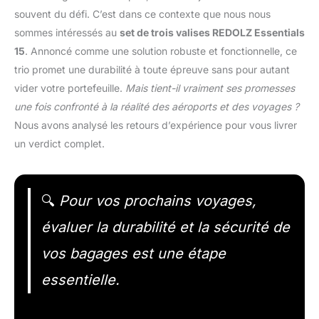
souvent du défi. C’est dans ce contexte que nous nous
sommes intéressés au
set de trois valises REDOLZ Essentials
15
. Annoncé comme une solution robuste et fonctionnelle, ce
trio promet une durabilité à toute épreuve sans pour autant
vider votre portefeuille.
Mais tient-il vraiment ses promesses
une fois confronté à la réalité des aéroports et des voyages ?
Nous avons analysé les retours d’expérience pour vous livrer
un verdict complet.
🔍
Pour vos prochains voyages,
évaluer la durabilité et la sécurité de
vos bagages est une étape
essentielle.