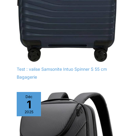
Test : valise Samsonite Intuo Spinner S 55 cm
Bagagerie
Déc
1
2025