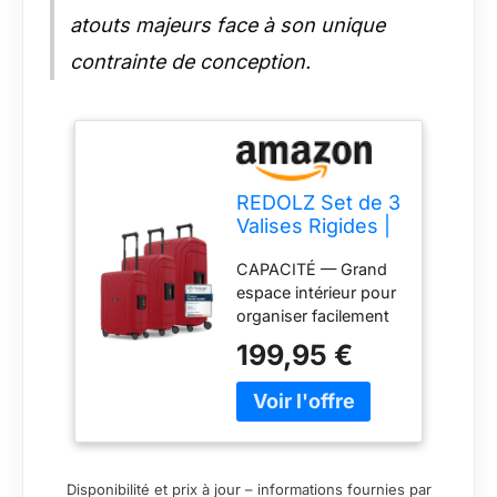
atouts majeurs face à son unique
contrainte de conception.
REDOLZ Set de 3
Valises Rigides |
sans Fermeture
CAPACITÉ — Grand
Éclair | Lot de
espace intérieur pour
Bagages en
organiser facilement
Polypropylène |
vêtements et
Fermeture 3
199,95 €
accessoires lors de
Points | 4 Roues
vos déplacements.
Doubles &
DURABILITÉ —
Serrure TSA |
Coque rigide
Essentials 15
résistante aux chocs
pour protéger vos
Disponibilité et prix à jour – informations fournies par