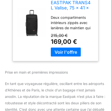
EASTPAK TRANS4
L Valise, 75 x 41 x
28 cm, 80 L - Black
Deux compartiments
(Noir)
intérieurs zippés avec
lanières de maintien qui
vous assurent de
215,00 €
toujours tout retrouver
169,00 €
bien à sa place, poche
avant pratique zippée
pour les petits objets
Roulettes 36° pour
naviguer facilement dans
les couloirs du métro et
Prise en main et premières impressions
les rues bondées, grande
capacité pour grandes
En tant que voyageuse régulière, oscillant entre les aéroports
aventures Sangles de
d’Athènes et de Paris, le choix d’un bagage n’est jamais
compression pratiques
pour optimiser l’espace
anodin. La réputation de la marque Eastpak n’est plus à faire :
Faites rouler le sac
robustesse et style décontracté sont les deux piliers de son
facilement grâce à la
identité. C’est donc avec une attente certaine que j’ai déballé