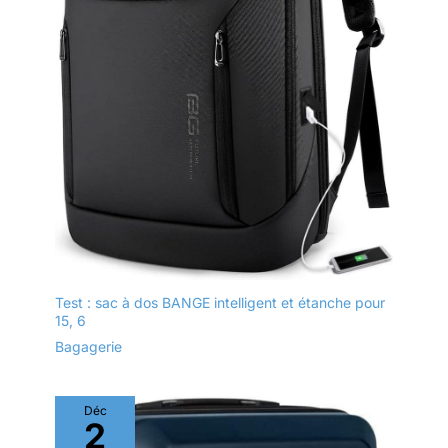
Test : sac à dos BANGE intelligent et étanche pour
15, 6
Bagagerie
Déc
2