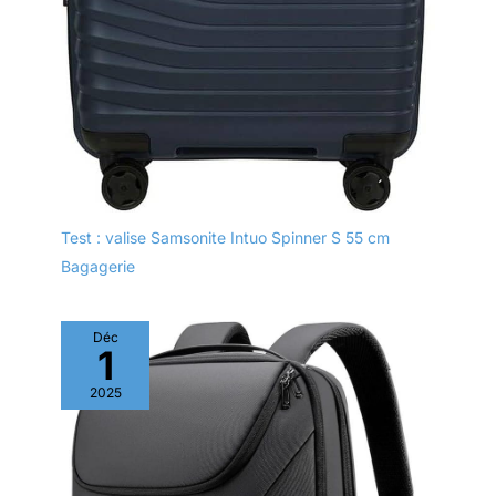
Test : valise Samsonite Intuo Spinner S 55 cm
Bagagerie
Déc
1
2025