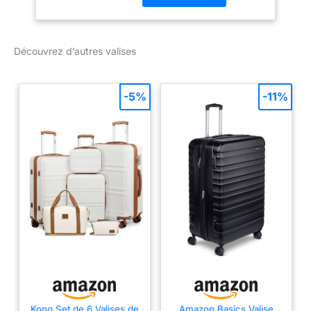
Roulettes 36° pour
naviguer facilement dans
les couloirs du métro et
Découvrez d’autres valises
les rues bondées, grande
capacité pour grandes
aventures Sangles de
-5%
-11%
compression pratiques
pour optimiser l’espace
Faites rouler le sac
facilement grâce à la
poignée rétractable
Kono Set de 6 Valises de
Amazon Basics Valise