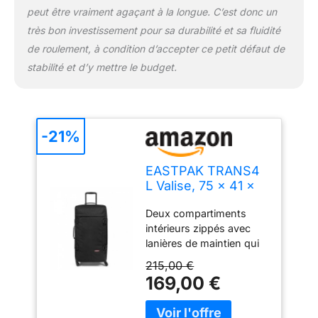
peut être vraiment agaçant à la longue. C’est donc un
très bon investissement pour sa durabilité et sa fluidité
de roulement, à condition d’accepter ce petit défaut de
stabilité et d’y mettre le budget.
-21%
EASTPAK TRANS4
L Valise, 75 x 41 x
28 cm, 80 L - Black
Deux compartiments
(Noir)
intérieurs zippés avec
lanières de maintien qui
vous assurent de
215,00 €
toujours tout retrouver
169,00 €
bien à sa place, poche
avant pratique zippée
pour les petits objets