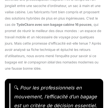
jonglait entre une sacoche d’ordinateur, un sac à main et une
valise cabine. Les fabricants l’ont bien compris et proposent
des solutions hybrides de plus en plus ingénieuses. C’est le
cas de
TydeCkare avec son bagage cabine 16 pouces
, qui
promet de réunir le meilleur des deux mondes : un espace de
travail mobile et un nécessaire de voyage pour quelques
jours. Mais cette promesse d’efficacité est-elle tenue ? Après
avoir analysé sa fiche technique et épluché les retours
d’utilisateurs, nous avons mené l’enquête pour savoir si ce
bagage est
le compagnon idéal
des nomades modernes ou
une fausse bonne idée.
🔍
Pour les professionnels en
mouvement, l’efficacité d’un bagage
est un critère de décision essentiel.