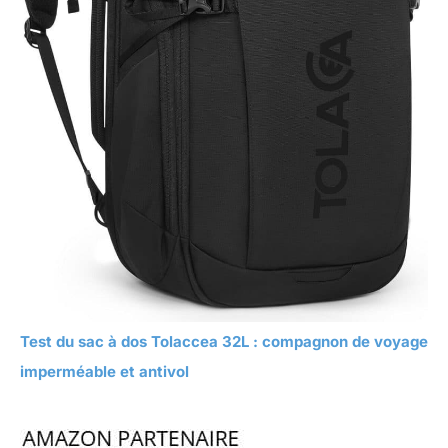
Test du sac à dos Tolaccea 32L : compagnon de voyage
imperméable et antivol