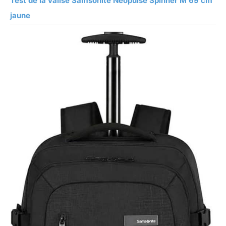
Test de la valise Samsonite Neopulse Spinner M 69 cm
jaune