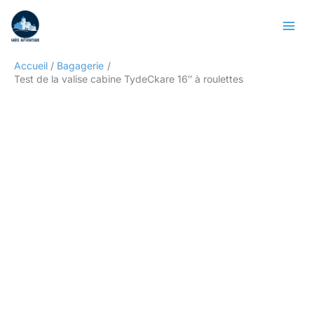
Aller
Rechercher
au
contenu
Accueil
Bagagerie
Test de la valise cabine TydeCkare 16″ à roulettes