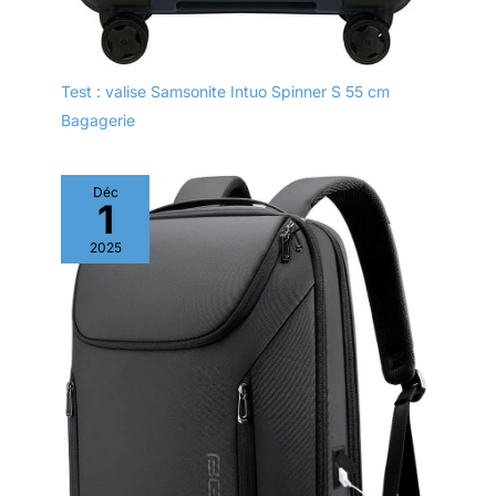
Test : valise Samsonite Intuo Spinner S 55 cm
Bagagerie
Déc
1
2025