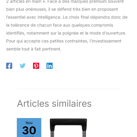
2 articles en main ». Face à des marques premium souvent
différents pays,
bien plus onéreuses, il se défend très bien en proposant
différents endroits et
l’essentiel avec intelligence. Le choix final dépendra donc de
de voyager en avion ou
la tolérance de chacun face aux quelques compromis
en train. vous avez
besoin d'une valise
identifiés, notamment sur la poignée et le mode d’ouverture.
confortable et
Pour qui accepte ces petites contraintes, l’investissement
spacieuse pour
semble tout à fait pertinent.
accueillir toutes les
choses nécessaires, en
remplacement du sac à
dos. Une valise est
idéale pour les types de
voyages suivants :
voyages d'affaires,
courts voyages et
Articles similaires
week-ends d'affaires.
Nov
30