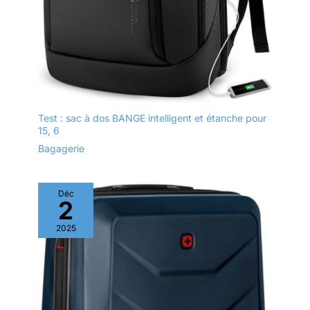
Test : sac à dos BANGE intelligent et étanche pour
15, 6
Bagagerie
Déc
2
2025