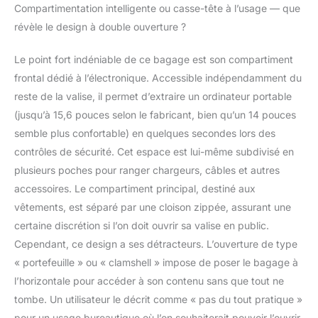
Compartimentation intelligente ou casse-tête à l’usage — que
compartiment zippé en
révèle le design à double ouverture ?
maille respirante.
Conception
personnalisée unique,
Le point fort indéniable de ce bagage est son compartiment
perspectives
frontal dédié à l’électronique. Accessible indépendamment du
magnifiques avec motif
reste de la valise, il permet d’extraire un ordinateur portable
brossé noir. Il montre
(jusqu’à 15,6 pouces selon le fabricant, bien qu’un 14 pouces
une texture métallique
semble plus confortable) en quelques secondes lors des
de haute qualité sous
la lumière du soleil,
contrôles de sécurité. Cet espace est lui-même subdivisé en
vous offrant un visuel
plusieurs poches pour ranger chargeurs, câbles et autres
et un toucher haut de
accessoires. Le compartiment principal, destiné aux
gamme. Serrure TSA à
vêtements, est séparé par une cloison zippée, assurant une
double commande et
fermeture éclair YKK :
certaine discrétion si l’on doit ouvrir sa valise en public.
Serrure TSA à double
Cependant, ce design a ses détracteurs. L’ouverture de type
commande montée sur
« portefeuille » ou « clamshell » impose de poser le bagage à
le dessus avec une
l’horizontale pour accéder à son contenu sans que tout ne
combinaison à 3
chiffres. Une serrure
tombe. Un utilisateur le décrit comme « pas du tout pratique »
contrôle le
pour un usage bureautique où l’on souhaiterait pouvoir l’ouvrir