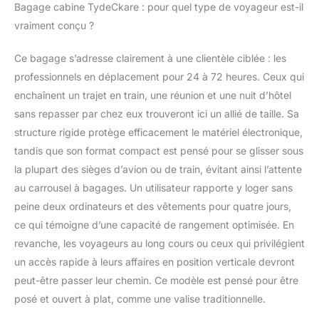
vos déplacements. Les
Bagage cabine TydeCkare : pour quel type de voyageur est-il
bagages de 16 pouces
vraiment conçu ?
mesurent 41 * 20 * 43
cm (16,14 * 8 * 17,12
Ce bagage s’adresse clairement à une clientèle ciblée : les
pouces), y compris les
professionnels en déplacement pour 24 à 72 heures. Ceux qui
roues, 2,9 kg (6,39
livres), capacité de 39
enchaînent un trajet en train, une réunion et une nuit d’hôtel
litres. Différentes
sans repasser par chez eux trouveront ici un allié de taille. Sa
compagnies aériennes
structure rigide protège efficacement le matériel électronique,
ont des franchises de
tandis que son format compact est pensé pour se glisser sous
bagages différentes.
Intérieur pratique et
la plupart des sièges d’avion ou de train, évitant ainsi l’attente
motif brossé : l'intérieur
au carrousel à bagages. Un utilisateur rapporte y loger sans
dispose de poches
peine deux ordinateurs et des vêtements pour quatre jours,
zippées pour les
ce qui témoigne d’une capacité de rangement optimisée. En
nécessités
revanche, les voyageurs au long cours ou ceux qui privilégient
quotidiennes. Le
compartiment principal
un accès rapide à leurs affaires en position verticale devront
a des sangles croisées
peut-être passer leur chemin. Ce modèle est pensé pour être
élastiques pour
posé et ouvert à plat, comme une valise traditionnelle.
sécuriser les
vêtements, un