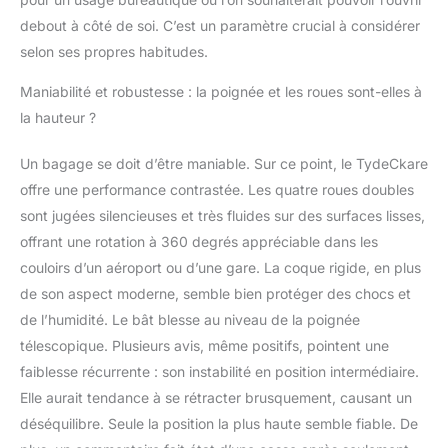
compartiment avant et
debout à côté de soi. C’est un paramètre crucial à considérer
l'autre contrôle le
selon ses propres habitudes.
compartiment principal.
Conseils : Aucune clé
Maniabilité et robustesse : la poignée et les roues sont-elles à
requise, la clé
la hauteur ?
n'appartient qu'aux
douaniers. La bobine
inversée de fermeture à
Un bagage se doit d’être maniable. Sur ce point, le TydeCkare
glissière YKK lisse et
offre une performance contrastée. Les quatre roues doubles
robuste empêche
sont jugées silencieuses et très fluides sur des surfaces lisses,
l'éclatement de la
offrant une rotation à 360 degrés appréciable dans les
fermeture à glissière,
les fermetures à
couloirs d’un aéroport ou d’une gare. La coque rigide, en plus
glissière ne sont pas
de son aspect moderne, semble bien protéger des chocs et
faciles à percer par des
de l’humidité. Le bât blesse au niveau de la poignée
outils tranchants. Roue
télescopique. Plusieurs avis, même positifs, pointent une
muette et chariot lisse :
fabriquée à partir d'un
faiblesse récurrente : son instabilité en position intermédiaire.
matériau léger ABS +
Elle aurait tendance à se rétracter brusquement, causant un
PC, cette valise est
déséquilibre. Seule la position la plus haute semble fiable. De
facile à transporter et