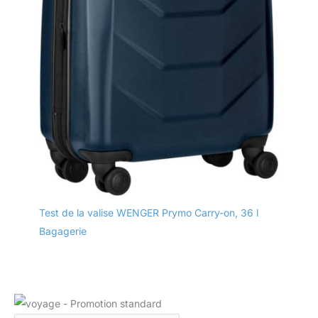
Test de la valise WENGER Prymo Carry-on, 36 l
Bagagerie