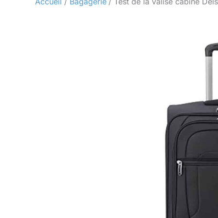
Accueil
Bagagerie
Test de la valise cabine De