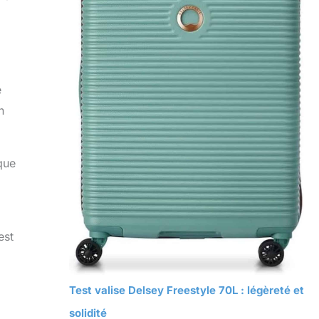
e
n
que
est
Test valise Delsey Freestyle 70L : légèreté et
solidité