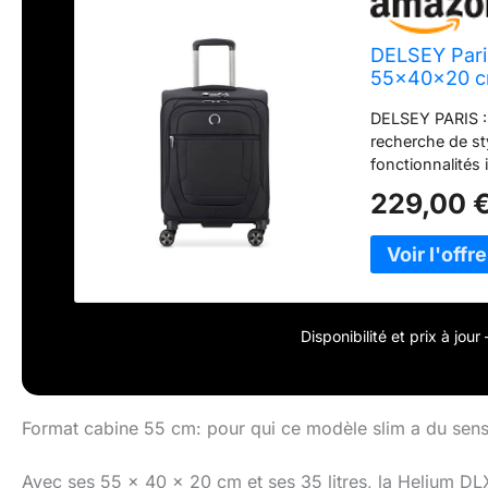
DELSEY Paris
55x40x20 cm 
DELSEY PARIS :
recherche de st
fonctionnalités
sangles de ferm
229,00 
poches de rang
SECURITECH GARA
Pour toutes que
PARIS en utilisa
rubrique "Cont
Disponibilité et prix à jou
Format cabine 55 cm: pour qui ce modèle slim a du sens
Avec ses 55 x 40 x 20 cm et ses 35 litres, la Helium DLX