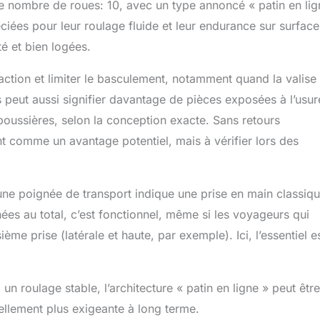
le nombre de roues: 10, avec un type annoncé « patin en lig
ciées pour leur roulage fluide et leur endurance sur surface
té et bien logées.
raction et limiter le basculement, notamment quand la valise 
s peut aussi signifier davantage de pièces exposées à l’usur
 poussières, selon la conception exacte. Sans retours
nt comme un avantage potentiel, mais à vérifier lors des
une poignée de transport indique une prise en main classiqu
nées au total, c’est fonctionnel, même si les voyageurs qui
ème prise (latérale et haute, par exemple). Ici, l’essentiel es
n roulage stable, l’architecture « patin en ligne » peut êtr
llement plus exigeante à long terme.