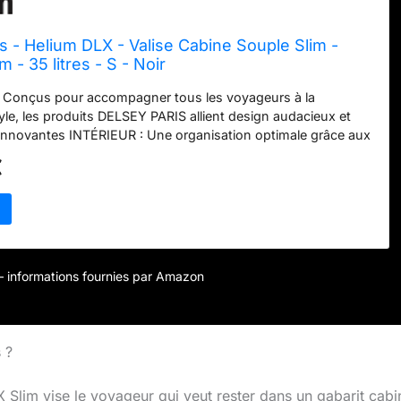
 - Helium DLX - Valise Cabine Souple Slim -
- 35 litres - S - Noir
 Conçus pour accompagner tous les voyageurs à la
yle, les produits DELSEY PARIS allient design audacieux et
 innovantes INTÉRIEUR : Une organisation optimale grâce aux
eture dans le compartiment principal et aux nombreuses
€
ement EXTÉRIEUR : Cadenas à code TSA, ouverture Zip
NTIE : Bénéficiez de la garantie internationale de 5 ans;
stions, vous pouvez contacter notre service client DELSEY
nt le formulaire de contact disponible sur le site delsey,
act" DIMENSIONS : 55 cm x 40 cm x 20 cm | 3,2 kg | 35 L
r – informations fournies par Amazon
 ?
 Slim vise le voyageur qui veut rester dans un gabarit cabi