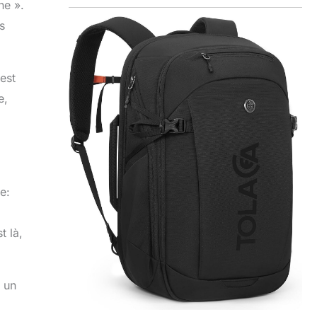
ne ».
s
est
e,
e:
t là,
e un