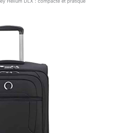
lsey Helium DLX : compacte et pratique