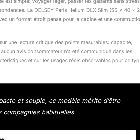
e est simple: voyager léger, passer les gabarits sans stress
espondances. La DELSEY Paris Helium DLX Slim (55 x 40 x 
avec un format étroit pensé pour la cabine et une constructi
 sur une lecture critique des points mesurables: capacité,
oter: aucun avis consommateur n’a été communiqué dans les
téristiques et sur les usages réels observables pour ce ty
pacte et souple, ce modèle mérite d’être
s compagnies habituelles.