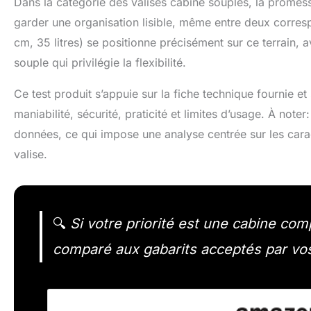
Dans la catégorie des valises cabine souples, la promess
garder une organisation lisible, même entre deux corr
cm, 35 litres) se positionne précisément sur ce terrain, 
souple qui privilégie la flexibilité.
Ce test produit s’appuie sur la fiche technique fournie et
maniabilité, sécurité, praticité et limites d’usage. À n
données, ce qui impose une analyse centrée sur les carac
valise.
🔍
Si votre priorité est une cabine com
comparé aux gabarits acceptés par vo