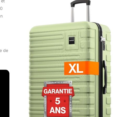
 et
20
on
pe de