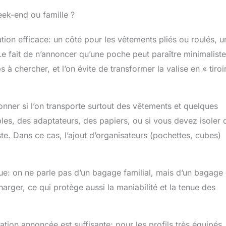
eek-end ou famille ?
tion efficace: un côté pour les vêtements pliés ou roulés, u
 Le fait de n’annoncer qu’une poche peut paraître minimaliste
 chercher, et l’on évite de transformer la valise en « tiroi
onner si l’on transporte surtout des vêtements et quelques
es, des adaptateurs, des papiers, ou si vous devez isoler 
ste. Dans ce cas, l’ajout d’organisateurs (pochettes, cubes)
que: on ne parle pas d’un bagage familial, mais d’un bagage
harger, ce qui protège aussi la maniabilité et la tenue des
ation annoncée est suffisante; pour les profils très équipés, 