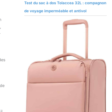
Test du sac à dos Tolaccea 32L : compagnon
de voyage imperméable et antivol
n
,
r
des
 de
il