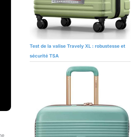
Test de la valise Travely XL : robustesse et
sécurité TSA
ne