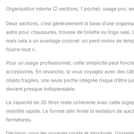
Organisation interne (2 sections, 1 poche): usage pro, w
Deux sections, c’est généralement la base d’une organisa
autre pour chaussures, trousse de toilette ou linge sale.
mais cela a un avantage concret: on perd moins de temps à
fourre-tout ».
Pour un usage professionnel, cette simplicité peut foncti
accessoires. En revanche, si vous voyagez avec des câbl
objets fragiles, une seule poche intégrée risque d’être ju
devient presque indispensable.
La capacité de 35 litres reste cohérente avec cette logi
mobilité rapide. Le format slim limite la tentation de surc
fermetures.
Décision: pour les voyages courts et structurés, l’organis