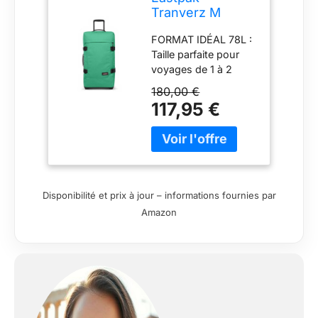
Tranverz M
Valise Moyenne
FORMAT IDÉAL 78L :
78L (67 x 35,5 x
Taille parfaite pour
30 cm), Bagage
voyages de 1 à 2
à roulettes,
semaines – grande
Valise légère et
180,00 €
capacité tout en
résistante avec
117,95 €
restant facile à
Double
transporter et
Compartiment,
pratique au quotidien
poignée
DOUBLE
télescopique &
COMPARTIMENT
Serrure TSA -
INTELLIGENT :
GEM Green
Disponibilité et prix à jour – informations fournies par
Ouverture type livre
Amazon
avec deux
compartiments
zippés pour
organiser vêtements
et accessoires
efficacement
RÉSISTANTE &