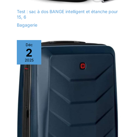
Test : sac à dos BANGE intelligent et étanche pour
15, 6
Bagagerie
Déc
2
2025