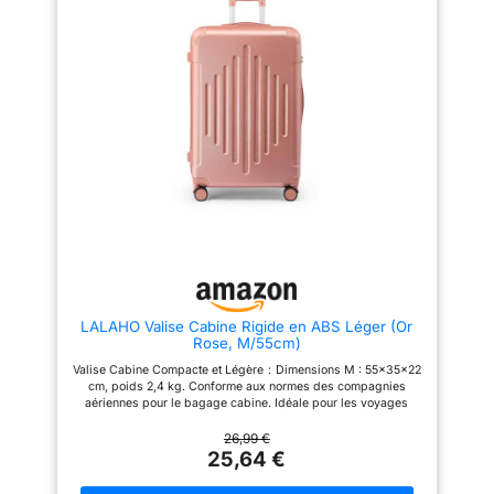
ORGANISATION: Petite valise
de nombreux voyages
avec un intérieur entièrement
ROULEMENT FLUIDE &
doublé et un séparateur,
SILENCIEUX : Roues robustes et
organisateur intérieur en
poignée télescopique stable
polyester 150D avec 3 poches à
pour un déplacement facile,
fermeture éclair. Dimensions
même avec une valise bien
totales (roulettes comprises):
chargée FLEXIBLE & PRATIQUE :
55,3 x 37,35 x 24,6 cm (H x L x
Valise souple avec sangles de
L)
compression – s’adapte au
contenu tout en offrant une
grande capacité de rangement
LALAHO Valise Cabine Rigide en ABS Léger (Or
Rose, M/55cm)
Valise Cabine Compacte et Légère：Dimensions M : 55x35x22
cm, poids 2,4 kg. Conforme aux normes des compagnies
aériennes pour le bagage cabine. Idéale pour les voyages
courts ou comme valise soute complémentaire. Matériaux de
qualité supérieure: Ces valises LALAHO en ABS sont légères,
26,99 €
résistantes aux rayures et durables. Faciles à nettoyer, elles
25,64 €
allient esthétique et praticité pour des valises cabine ou soute
toujours impeccables. Roues pivotantes & fermetures solides: