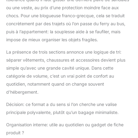
poignée télescopique
ou une veste, au prix d’une protection moindre face aux
solide pour un
transport sans effort
chocs. Pour une blogueuse franco-grecque, cela se traduit
FLEXIBLE & PRATIQUE
concrètement par des trajets où l’on passe du ferry au bus,
: Valise souple avec
puis à l’appartement: la souplesse aide à se faufiler, mais
sangles de
impose de mieux organiser les objets fragiles.
compression –
s’adapte au contenu et
La présence de trois sections annonce une logique de tri:
maximise l’espace sans
séparer vêtements, chaussures et accessoires devient plus
encombrement
simple qu’avec une grande cavité unique. Dans cette
catégorie de volume, c’est un vrai point de confort au
quotidien, notamment quand on change souvent
d’hébergement.
Décision: ce format a du sens si l’on cherche une valise
principale polyvalente, plutôt qu’un bagage minimaliste.
Organisation interne: utile au quotidien ou gadget de fiche
produit ?