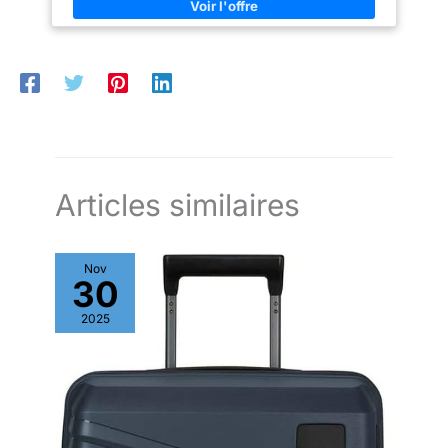
Les roulettes 360° et les fermetures éclair renforcées assurent
une maniabilité parfaite et une longue durée de vie. Idéal pour
une valise voyage fiable et pratique. Sécurité renforcée avec
serrure: Chaque valise est équipée d’une serrure à code à 3
chiffres pour protéger vos affaires. Une option idéale pour vos
valises cabine ou valises soute lors des contrôles de sécurité.
Design pratique et bien pensé: Avec poignée télescopique,
sangles croisées et poches zippées internes, ces valises
offrent un rangement optimisé. Parfait pour organiser vos
essentiels dans une valise grande taille ou cabine.
Articles similaires
Nov
30
2025