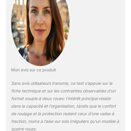
DURABLE : Matériaux
robustes, structure
renforcée et
fermetures fiables
conçus pour de
nombreux voyages
LÉGÈRE & FACILE À
MANIER : Roues
fluides et
silencieuses avec
poignée télescopique
solide pour un
Mon avis sur ce produit
transport sans effort
FLEXIBLE &
Sans avis utilisateurs transmis, ce test s’appuie sur la
PRATIQUE : Valise
fiche technique et sur les contraintes observables d’un
souple avec sangles
format souple à deux roues: l’intérêt principal réside
de compression –
dans la capacité et l’organisation, tandis que le confort
s’adapte au contenu
et maximise l’espace
de roulage et la protection restent ceux d’une valise à
sans encombrement
traction, moins à l’aise sur sols irréguliers qu’un modèle à
quatre roues.