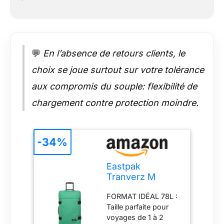
💬
En l’absence de retours clients, le
choix se joue surtout sur votre tolérance
aux compromis du souple: flexibilité de
chargement contre protection moindre.
-34%
Eastpak
Tranverz M
Valise Moyenne
FORMAT IDÉAL 78L :
78L (67 x 35,5 x
Taille parfaite pour
30 cm), Bagage
voyages de 1 à 2
à roulettes,