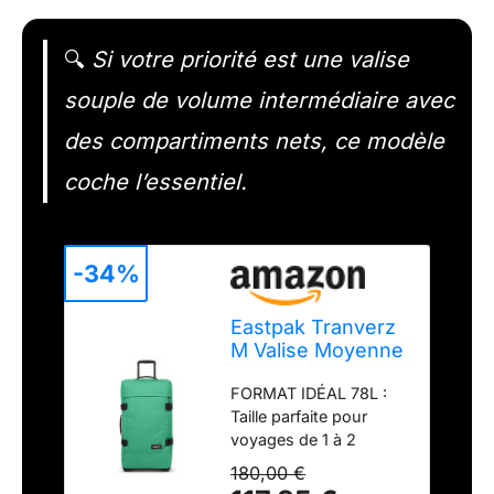
🔍
Si votre priorité est une valise
souple de volume intermédiaire avec
des compartiments nets, ce modèle
coche l’essentiel.
-34%
Eastpak Tranverz
M Valise Moyenne
78L (67 x 35,5 x
FORMAT IDÉAL 78L :
30 cm), Bagage à
Taille parfaite pour
roulettes, Valise
voyages de 1 à 2
légère et
semaines – grande
résistante avec
180,00 €
capacité tout en
Double