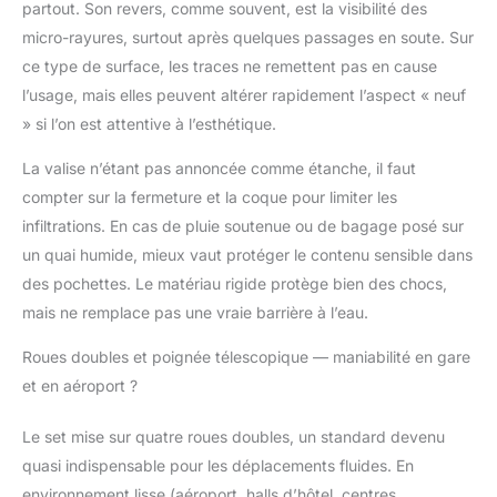
partout. Son revers, comme souvent, est la visibilité des
vos bagages et éviter
que vos bagages ne
micro-rayures, surtout après quelques passages en soute. Sur
soient endommagés
ce type de surface, les traces ne remettent pas en cause
par les chocs pendant
l’usage, mais elles peuvent altérer rapidement l’aspect « neuf
le voyage. Poignée
» si l’on est attentive à l’esthétique.
télescopique + poignée
en TPU : la valise est
La valise n’étant pas annoncée comme étanche, il faut
équipée d'une poignée
compter sur la fermeture et la coque pour limiter les
télescopique en
aluminium que vous
infiltrations. En cas de pluie soutenue ou de bagage posé sur
pouvez régler à
un quai humide, mieux vaut protéger le contenu sensible dans
différentes hauteurs en
des pochettes. Le matériau rigide protège bien des chocs,
fonction de votre
mais ne remplace pas une vraie barrière à l’eau.
propre expérience
d'utilisation pour mieux
Roues doubles et poignée télescopique — maniabilité en gare
tirer la valise. En outre,
et en aéroport ?
il y a une poignée
élastique en TPU pour
que vous puissiez
Le set mise sur quatre roues doubles, un standard devenu
facilement soulever la
quasi indispensable pour les déplacements fluides. En
valise.
environnement lisse (aéroport, halls d’hôtel, centres