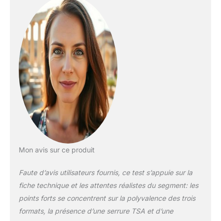
besoins de voyage.
Vous pouvez choisir
la taille de valise que
vous souhaitez
utiliser selon vos
besoins. Serrure TSA
: la serrure à
combinaison intégrée
permet de verrouiller
et de déverrouiller
vos bagages
facilement et
confortablement
pendant le voyage.
La serrure de coffre à
Mon avis sur ce produit
bagages est
approuvée par Travel
Faute d’avis utilisateurs fournis, ce test s’appuie sur la
Sentry, ce qui permet
fiche technique et les attentes réalistes du segment: les
au personnel de
points forts se concentrent sur la polyvalence des trois
sécurité du transport
de déverrouiller les
formats, la présence d’une serrure TSA et d’une
bagages avec la clé