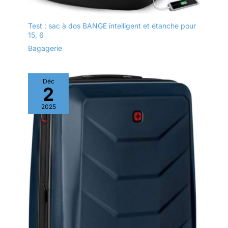
Test : sac à dos BANGE intelligent et étanche pour
15, 6
Bagagerie
Déc
2
2025