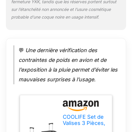
fermeture YKK, tandis que les réserves portent surtout
principale officielle
sur l’étanchéité non annoncée et l’usure cosmétique
sans les
probable d’une coque noire en usage intensif.
endommager. 4
roulettes jumelées :
quatre roulettes
jumelées rotatives en
caoutchouc de haute
qualité qui
💬
Une dernière vérification des
fonctionnent
contraintes de poids en avion et de
facilement et peuvent
être tournées à 360°
l’exposition à la pluie permet d’éviter les
dans toutes les
mauvaises surprises à l’usage.
directions, ce qui
vous permet de tirer
la valise en douceur.
Conception du coin
de protection en
alliage d'aluminium :
COOLIFE Set de
le coin de protection
Valises 3 Pièces,
des bagages est
Valise Cabine,
fabriqué en alliage