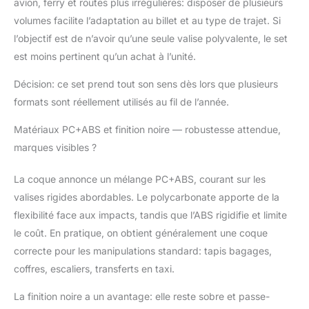
avion, ferry et routes plus irrégulières: disposer de plusieurs
roulettes jumelées :
volumes facilite l’adaptation au billet et au type de trajet. Si
quatre roulettes
l’objectif est de n’avoir qu’une seule valise polyvalente, le set
jumelées rotatives en
est moins pertinent qu’un achat à l’unité.
caoutchouc de haute
qualité qui
Décision: ce set prend tout son sens dès lors que plusieurs
fonctionnent
facilement et peuvent
formats sont réellement utilisés au fil de l’année.
être tournées à 360°
dans toutes les
Matériaux PC+ABS et finition noire — robustesse attendue,
directions, ce qui vous
marques visibles ?
permet de tirer la valise
en douceur.
La coque annonce un mélange PC+ABS, courant sur les
Conception du coin de
valises rigides abordables. Le polycarbonate apporte de la
protection en alliage
flexibilité face aux impacts, tandis que l’ABS rigidifie et limite
d'aluminium : le coin de
protection des
le coût. En pratique, on obtient généralement une coque
bagages est fabriqué
correcte pour les manipulations standard: tapis bagages,
en alliage d'aluminium
coffres, escaliers, transferts en taxi.
résistant aux chocs
pour ajouter une
La finition noire a un avantage: elle reste sobre et passe-
couche de protection à