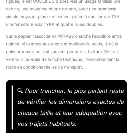
rigides, le set COOLIFE 3 pièces vise un usage familial: une
cabine, une moyenne et une grande, avec une promesse
simple: voyager plus sereinement grâce à une serrure TSA,
une fermeture éclair YKK et quatre roues doubles.
Sur le papier, l’association PC+ABS cherche l’équilibre entre
rigidité, résistance aux chocs et maîtrise du poids, là où le
polycarbonate pur fait souvent grimper la facture. Reste à
vérifier si, au-delà de la fiche technique, l’ensemble tient la
route en conditions réelles de transport.
🔍
Pour trancher, le plus parlant reste
de vérifier les dimensions exactes de
chaque taille et leur adéquation avec
vos trajets habituels.