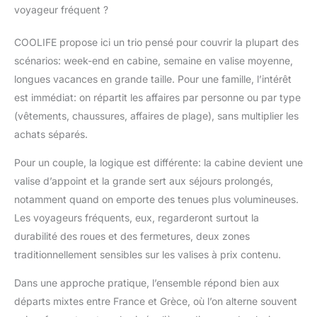
voyage. Vous pouvez
voyageur fréquent ?
choisir la taille de valise
que vous souhaitez
COOLIFE propose ici un trio pensé pour couvrir la plupart des
utiliser selon vos
scénarios: week-end en cabine, semaine en valise moyenne,
besoins. Serrure TSA :
la serrure à
longues vacances en grande taille. Pour une famille, l’intérêt
combinaison intégrée
est immédiat: on répartit les affaires par personne ou par type
permet de verrouiller et
(vêtements, chaussures, affaires de plage), sans multiplier les
de déverrouiller vos
achats séparés.
bagages facilement et
confortablement
Pour un couple, la logique est différente: la cabine devient une
pendant le voyage. La
valise d’appoint et la grande sert aux séjours prolongés,
serrure de coffre à
bagages est approuvée
notamment quand on emporte des tenues plus volumineuses.
par Travel Sentry, ce
Les voyageurs fréquents, eux, regarderont surtout la
qui permet au
durabilité des roues et des fermetures, deux zones
personnel de sécurité
traditionnellement sensibles sur les valises à prix contenu.
du transport de
déverrouiller les
Dans une approche pratique, l’ensemble répond bien aux
bagages avec la clé
principale officielle sans
départs mixtes entre France et Grèce, où l’on alterne souvent
les endommager. 4