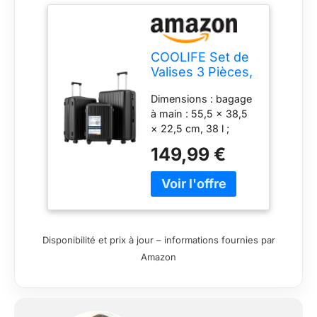
COOLIFE Set de
Valises 3 Pièces,
Valise Cabine,
Dimensions : bagage
Moyenne et
à main : 55,5 × 38,5
Grande Rigides
× 22,5 cm, 38 l ;
valise moyenne :
149,99 €
65,5 × 44,5 × 25,5
cm ; grande valise :
75,5 × 50,5 × 30 cm,
93 L. Nos tailles de
valises sont les tailles
de valise les plus
Disponibilité et prix à jour – informations fournies par
couramment
Amazon
utilisées. Différentes
tailles de valises
peuvent répondre à
vos différents