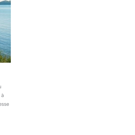
u
 à
hesse