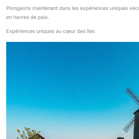
Plongeons maintenant dans les expériences uniques vécu
en havres de paix.
Expériences uniques au cœur des îles