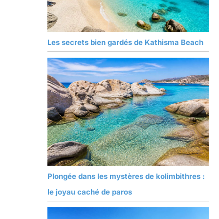
Les secrets bien gardés de Kathisma Beach
Plongée dans les mystères de kolimbithres :
le joyau caché de paros