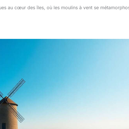
es au cœur des îles, où les moulins à vent se métamorpho