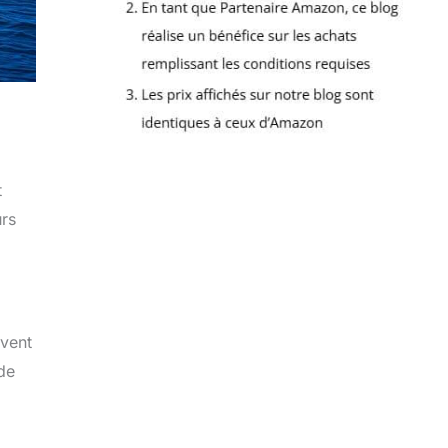
t
urs
uvent
de