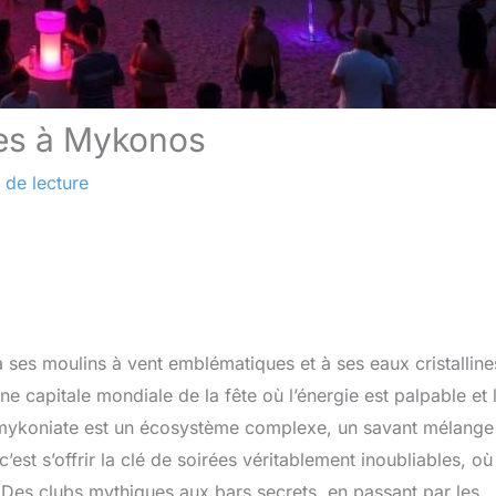
les à Mykonos
 de lecture
 ses moulins à vent emblématiques et à ses eaux cristalline
une capitale mondiale de la fête où l’énergie est palpable et 
ne mykoniate est un écosystème complexe, un savant mélange
’est s’offrir la clé de soirées véritablement inoubliables, où
Des clubs mythiques aux bars secrets, en passant par les