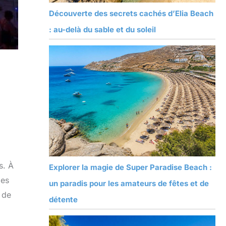
Découverte des secrets cachés d’Elia Beach
: au-delà du sable et du soleil
s. À
Explorer la magie de Super Paradise Beach :
les
un paradis pour les amateurs de fêtes et de
 de
détente