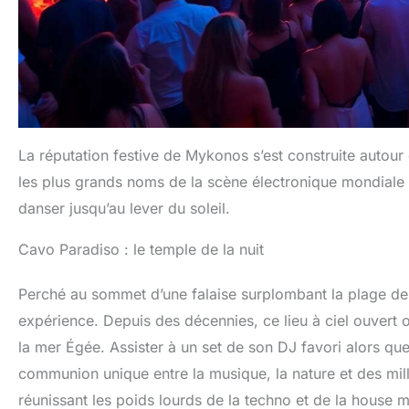
La réputation festive de Mykonos s’est construite autour d
les plus grands noms de la scène électronique mondiale
danser jusqu’au lever du soleil.
Cavo Paradiso : le temple de la nuit
Perché au sommet d’une falaise surplombant la plage de
expérience. Depuis des décennies, ce lieu à ciel ouvert o
la mer Égée. Assister à un set de son DJ favori alors que 
communion unique entre la musique, la nature et des mill
réunissant les poids lourds de la techno et de la house m