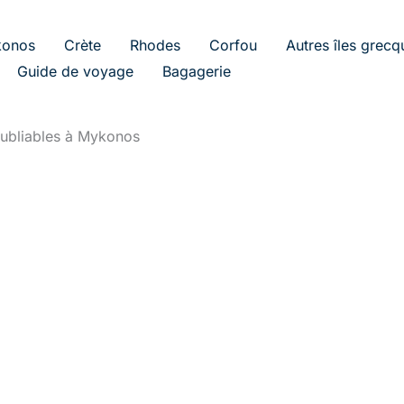
onos
Crète
Rhodes
Corfou
Autres îles grecq
Guide de voyage
Bagagerie
oubliables à Mykonos