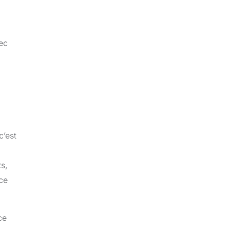
ec
c’est
s,
ce
ce