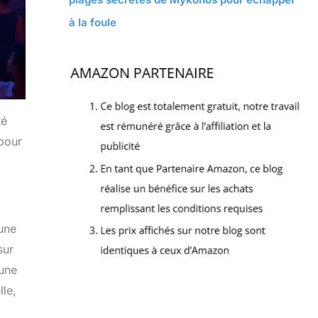
à la foule
té
pour
 une
sur
 une
lle,