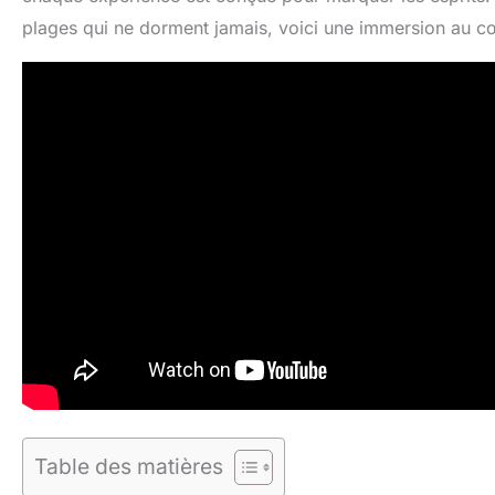
plages qui ne dorment jamais, voici une immersion au c
Table des matières