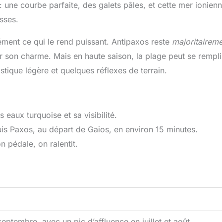
là: une courbe parfaite, des galets pâles, et cette mer ionien
sses.
sément ce qui le rend puissant. Antipaxos reste
majoritairem
er son charme. Mais en haute saison, la plage peut se rempli
istique légère et quelques réflexes de terrain.
eaux turquoise et sa visibilité.
uis Paxos, au départ de Gaios, en environ 15 minutes.
n pédale, on ralentit.
septembre, avec un pic d’affluence en juillet et août