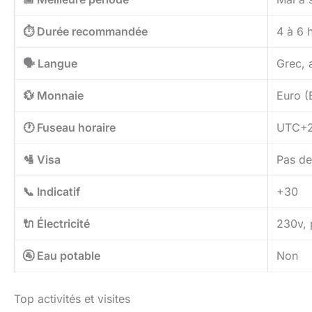
⏱️ Durée recommandée
4 à 6 
🗣️ Langue
Grec, 
💱 Monnaie
Euro (
🕐 Fuseau horaire
UTC+2 
🛂 Visa
Pas de 
📞 Indicatif
+30
🔌 Électricité
230v, p
🚰 Eau potable
Non
Top activités et visites