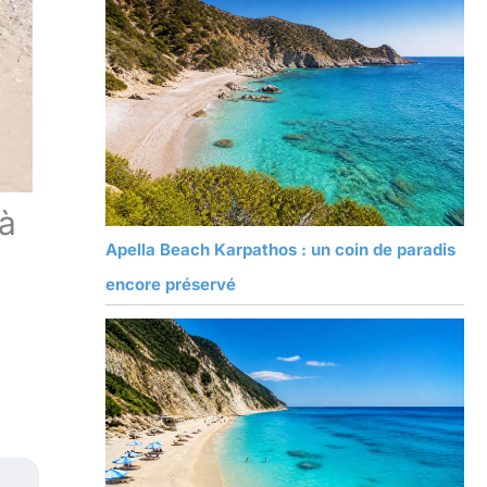
 à
Apella Beach Karpathos : un coin de paradis
encore préservé