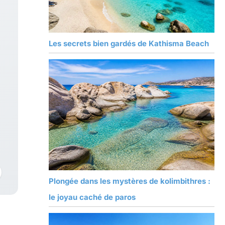
Les secrets bien gardés de Kathisma Beach
Plongée dans les mystères de kolimbithres :
le joyau caché de paros