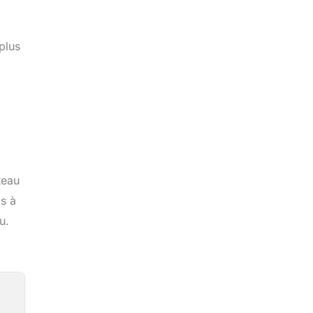
plus
teau
s à
u.