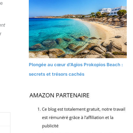
ne
ent
r
Plongée au cœur d’Agios Prokopios Beach :
secrets et trésors cachés