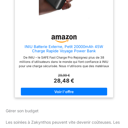
miss a recharge in time
recharger la batterie et la
Intelligent IC: The portable
transporter. Support. Éclairage.
power bank is powered by an
Recharge. Le support intégré
intelligent integrated circuit that
maintient l’écran relevé pour les
prevents overcharging, over-
appels, cartes et vidéos. La
voltage, over-current and short
lampe torche aide dans les
circuit in the power bank.
sacs sombres, lors des sorties
Ensure product quality safety
nocturnes, des coupures de
What You Get - 20000mAh,
courant et des voyages. Conçue
portable power bank, USB-C
pour les voyages et les
INIU Batterie Externe, Petit 20000mAh 45W
cable, user manual, 12-month
appareils du quotidien. Sa
Charge Rapide Voyage Power Bank
warranty and friendly customer
capacité autorisée en avion
service
convient aux téléphones,
De INIU – le SAFE Fast Charge Pro Rejoignez plus de 38
tablettes, écouteurs et
millions d’utilisateurs dans le monde qui font confiance à INIU
équipements gaming. Une
pour une charge sécurisée. Nous n’utilisons que des matériaux
autonomie durable et protégée
de la plus haute qualité, et nous sommes confiants de pouvoir
Les 10 000 mAh offrent une
offrir une garantie INIU Care de 3 ans, leader du secteur. New-
29,99 €
vraie réserve quotidienne :
Gen Petit 20.000mAh Grâce à la batterie TinyCell à haute
28,48 €
jusqu’à 2 charges d’iPhone, 1,2
densité, cette power bank ultra-compacte franchit les limites
charge d’iPad Air, 20 charges
de taille. Profitez d’une grande capacité sans l’encombrement,
d’Apple Watch ou 12 charges
idéale pour l’emporter partout. Charge rapide 45W pour iPhone
d’AirPods Pro. SmartProtect à 18
16 et Samsung S25 Avec une sortie allant jusqu’à 45W, cette
niveaux aide à contrôler la
power bank prend en charge PD, QC et d’autres protocoles de
chaleur, le courant et la tension.
charge rapide. Chargez votre iPhone 17 à 70% en seulement 25
minutes et votre Samsung S25 Ultra à 80%. Câble USB-C
Gérer son budget
intégré, Prêt à emporter Ne perdez jamais plus votre câble
grâce au câble USB-C intégré – pour une charge ultra-
Les soirées à Zakynthos peuvent vite devenir coûteuses. Les
pratique. Rechargez une fois, alimentation pendant une
semaine Idéale pour les voyageurs et les amateurs de plein air,