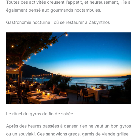
Toutes ces activités creusent l’appétit, et heureusement, l’île a
également pensé aux gourmands noctambules.
Gastronomie nocturne : où se restaurer à Zakynthos
Le rituel du gyros de fin de soirée
Après des heures passées à danser, rien ne vaut un bon gyros
ou un souvlaki. Ces sandwichs grecs, garnis de viande grillée,