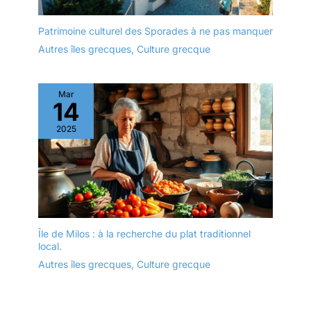
Patrimoine culturel des Sporades à ne pas manquer
Autres îles grecques
,
Culture grecque
Mar
14
2025
Île de Milos : à la recherche du plat traditionnel
local.
Autres îles grecques
,
Culture grecque