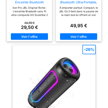
Enceinte Bluetooth
Bluetooth Ultra‑Portable,
Portable, Noir
Étanche, Noir
Son Pro JBL Original Riche :
À emporter partout: Compact, le
L'enceinte Bluetooth sans fil
JBL Go 5 tient dans la paume de
ultra-compacte GO Essential 2
la main tout en offrant un son
offre un son puissant avec des
JBL légendaire avec des détails
basses profondes, transformant
nets et des basses riches.
34,99 €
49,95 €
n'importe quel environnement
Éclairage d’ambiance latéral:
29,50 €
en une session musicale ultime
Créez l’ambiance grâce à
Batterie Rechargeable : Avec
l’éclairage d’ambiance.
jusqu'à 5 h d'écoute sur une
Choisissez des thèmes
seule charge, cette mini-
lumineux et recevez des
enceinte vous permet de
indications visuelles pour
profiter de vos morceaux
l’alimentation, l’appairage, la
-26%
préférés sans interruption, sans
batterie faible ou le mode
vous soucier de recharger
Auracast. Playtime Boost:
fréquemment Design résistant à
Profitez de jusqu’à 8 heures
l'eau et à la poussière : Dotée
d’écoute, plus 2 heures
d'une conception étanche
supplémentaires avec Playtime
classée IP67, cette enceinte
Boost, pour tirer le maximum de
Bluetooth vous accompagne
chaque charge. Toutes les
partout, que ce soit à la piscine,
protections: Journées à la
au parc ou ailleurs Disponible
plage, pluie soudaine ou petites
en 3 couleurs : La JBL GO
chutes, aucun souci. Grâce à sa
Essential 2 s'adapte à votre
protection IP68 étanche et
style et vous permet de diffuser
anti‑poussière et à sa
votre musique sans fil depuis
conception résistante aux
votre téléphone, tablette ou tout
chocs, le JBL Go 5 continue de
appareil compatible Bluetooth
jouer. Connectivité: Touchez
Contenu de la boîte : 1 x
deux JBL Go 5 grâce à AirTouch