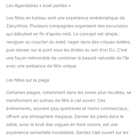
d’un apéritif en terrasse. Connexion TWS jusqu’à 20 m en
espace dégagé. Les 4 modes lumineux et 10 couleurs LED
Les légendaires « boat parties »
ajoutent une ambiance agréable, avec lumières désactivables
Portable, IPX5 et jusqu’à 30H d’autonomie – Avec sa batterie
Les fêtes en bateau sont une expérience emblématique de
3600mAh, sa recharge USB-C et sa sangle de transport, cette
enceinte bluetooth extérieur vous accompagne en voyage,
Zakynthos. Plusieurs compagnies organisent des excursions
camping, balade ou soirée en terrasse. Autonomie jusqu’à 30H
avec lumières éteintes et volume à 50 %. La durée réelle peut
qui débutent en fin d’après-midi. Le concept est simple :
varier selon le volume, les lumières et le mode de lecture
naviguer au coucher du soleil
, nager dans des criques isolées,
puis danser sur le pont sous les étoiles au son d’un DJ. C’est
une façon mémorable de combiner la beauté naturelle de l’île
avec une ambiance de fête unique.
Les fêtes sur la plage
Certaines plages, notamment dans les zones plus reculées, se
transforment en scènes de fête à ciel ouvert. Ces
événements, souvent plus spontanés et moins commerciaux,
offrent une atmosphère magique. Danser les pieds dans le
sable, avec le bruit des vagues en fond sonore, est une
expérience sensorielle inoubliable. Gardez l’œil ouvert sur les