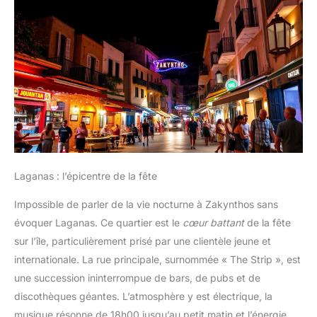
Laganas : l’épicentre de la fête
Impossible de parler de la vie nocturne à Zakynthos sans
évoquer Laganas. Ce quartier est le
cœur battant
de la fête
sur l’île, particulièrement prisé par une clientèle jeune et
internationale. La rue principale, surnommée « The Strip », est
une succession ininterrompue de bars, de pubs et de
discothèques géantes. L’atmosphère y est électrique, la
musique résonne de 18h00 jusqu’au petit matin et l’énergie