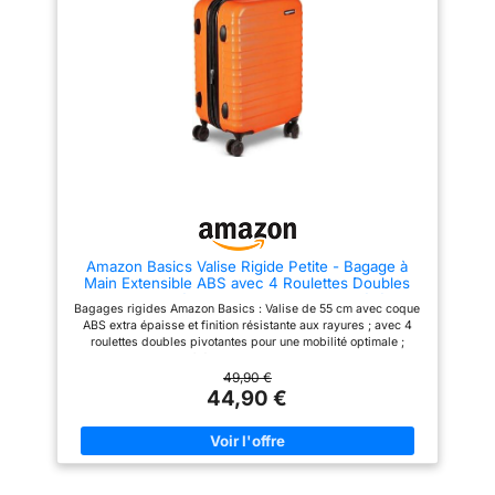
150D pour un rangement
éclair renforcées assurent une
efficace
maniabilité parfaite et une
longue durée de vie. Idéal pour
une valise voyage fiable et
pratique. Sécurité renforcée
avec serrure: Chaque valise est
équipée d’une serrure à code à
3 chiffres pour protéger vos
affaires. Une option idéale pour
vos valises cabine ou valises
soute lors des contrôles de
sécurité. Design pratique et
bien pensé: Avec poignée
télescopique, sangles croisées
et poches zippées internes, ces
valises offrent un rangement
Amazon Basics Valise Rigide Petite - Bagage à
optimisé. Parfait pour organiser
Main Extensible ABS avec 4 Roulettes Doubles
vos essentiels dans une valise
Pivotantes - Résistante aux Rayures et Légère -
grande taille ou cabine.
Bagages rigides Amazon Basics : Valise de 55 cm avec coque
55 x 37,5 x 25,5cm - Orange Brûlé
ABS extra épaisse et finition résistante aux rayures ; avec 4
roulettes doubles pivotantes pour une mobilité optimale ;
couleur : orange brûlé. Pratique : La conception extensible
offre jusqu’à 25 % de capacité supplémentaire, avec des
49,90 €
fermetures éclair solides et une poignée télescopique pour une
44,90 €
manœuvre confortable (s’étend jusqu’à 103,5 cm). Organisation
: Petite valise avec un intérieur entièrement doublé et un
séparateur ; organisateur intérieur en polyester 150D avec 3
poches à fermeture éclair. Dimensions et poids : le sac de
voyage à roulettes mesure 32 x 37,5 x 25,5 cm (H x L x l,
roulettes incluses) ; volume de 32 litres ; poids : 3,1 kg.