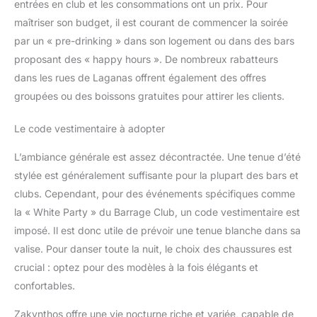
entrées en club et les consommations ont un prix. Pour
la 20.000mAh peut charger votre iPhone 16 jusqu’à 4 fois.
Rechargez une fois et profitez de l’énergie pendant une
maîtriser son budget, il est courant de commencer la soirée
semaine !
par un « pre-drinking » dans son logement ou dans des bars
proposant des « happy hours ». De nombreux rabatteurs
dans les rues de Laganas offrent également des offres
groupées ou des boissons gratuites pour attirer les clients.
Le code vestimentaire à adopter
L’ambiance générale est assez décontractée. Une tenue d’été
stylée est généralement suffisante pour la plupart des bars et
clubs. Cependant, pour des événements spécifiques comme
la « White Party » du Barrage Club, un code vestimentaire est
imposé. Il est donc utile de prévoir une tenue blanche dans sa
valise. Pour danser toute la nuit, le choix des chaussures est
crucial : optez pour des modèles à la fois élégants et
confortables.
Zakynthos offre une vie nocturne riche et variée, capable de