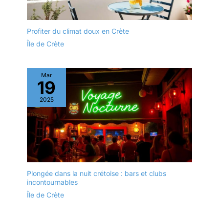
Profiter du climat doux en Crète
Île de Crète
Mar
19
2025
Plongée dans la nuit crétoise : bars et clubs
incontournables
Île de Crète