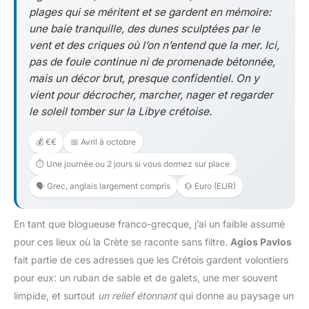
plages qui se méritent et se gardent en mémoire:
une baie tranquille, des dunes sculptées par le
vent et des criques où l’on n’entend que la mer. Ici,
pas de foule continue ni de promenade bétonnée,
mais un décor brut, presque confidentiel. On y
vient pour décrocher, marcher, nager et regarder
le soleil tomber sur la Libye crétoise.
💰 €€
📅 Avril à octobre
⏱️ Une journée ou 2 jours si vous dormez sur place
🗣️ Grec, anglais largement compris
💱 Euro (EUR)
En tant que blogueuse franco-grecque, j’ai un faible assumé
pour ces lieux où la Crète se raconte sans filtre.
Agios Pavlos
fait partie de ces adresses que les Crétois gardent volontiers
pour eux: un ruban de sable et de galets, une mer souvent
limpide, et surtout
un relief étonnant
qui donne au paysage un