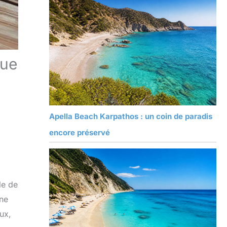
que
Apella Beach Karpathos : un coin de paradis
encore préservé
le de
une
ux,