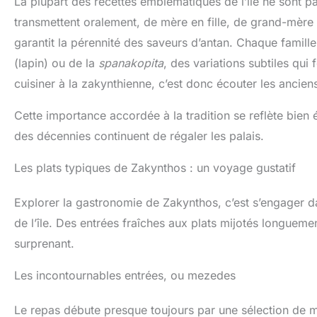
La plupart des recettes emblématiques de l’île ne sont p
transmettent oralement, de mère en fille, de grand-mère 
garantit la pérennité des saveurs d’antan. Chaque famil
(lapin) ou de la
spanakopita
, des variations subtiles qui
cuisiner à la zakynthienne, c’est donc écouter les ancien
Cette importance accordée à la tradition se reflète bien
des décennies continuent de régaler les palais.
Les plats typiques de Zakynthos : un voyage gustatif
Explorer la gastronomie de Zakynthos, c’est s’engager d
de l’île. Des entrées fraîches aux plats mijotés longuement
surprenant.
Les incontournables entrées, ou mezedes
Le repas débute presque toujours par une sélection de mez