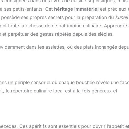
as consignées dans des livres de cuisine sophistiqués, mais
à ses petits-enfants. Cet
héritage immatériel
est précieux 
le possède ses propres secrets pour la préparation du
kuneli
 font toute la richesse de ce patrimoine culinaire. Apprendre 
s et perpétuer des gestes répétés depuis des siècles.
 évidemment dans les assiettes, où des plats inchangés depu
ans un périple sensoriel où chaque bouchée révèle une face
, le répertoire culinaire local est à la fois généreux et
edes. Ces apéritifs sont essentiels pour ouvrir l’appétit e