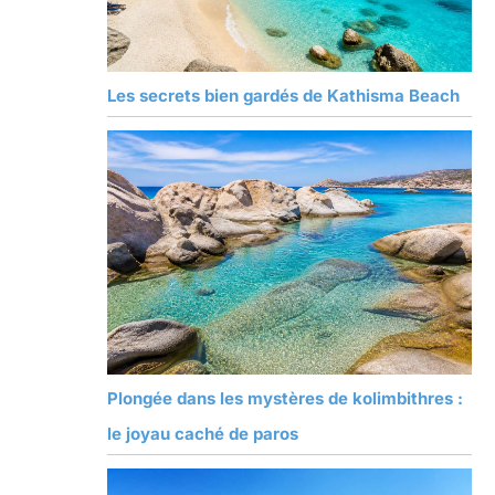
Les secrets bien gardés de Kathisma Beach
Plongée dans les mystères de kolimbithres :
le joyau caché de paros