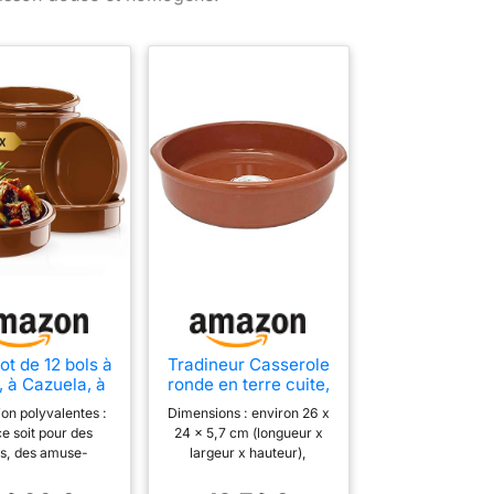
ot de 12 bols à
Tradineur Casserole
, à Cazuela, à
ronde en terre cuite,
, à dessert, en
convient pour vitro
tion polyvalentes :
Dimensions : environ 26 x
 cuite, 175 ml,
et four, idéale pour
e soit pour des
24 x 5,7 cm (longueur x
tre : 11,5 cm,
ragoûts et rôtis faits
as, des amuse-
largeur x hauteur),
arquettes
maison - Ø 26 cm
les, une crème
Diamètre intérieur : 22
erranéennes,
 un ragoût fin, ou
cm, Avec poignées,