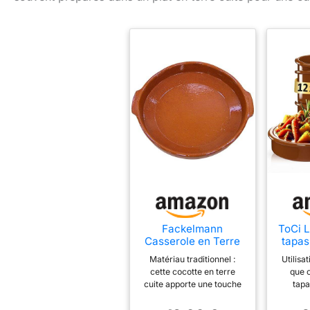
Fackelmann
ToCi L
Casserole en Terre
tapas
Cuite Traditionnelle,
gratin
Matériau traditionnel :
Utilisa
Casserole en
terre
cette cocotte en terre
que c
céramique Rustique,
diamè
cuite apporte une touche
tap
adaptée pour
b
rustique et traditionnelle à
gueu
cuisinière à gaz et
médit
la cuisine, idéale pour
brûlée,