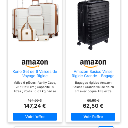
Kono Set de 6 Valises de
Amazon Basics Valise
Voyage Rigide
Rigide Grande - Bagage
55/65/74cm Blanc
de Voyage Extensible
Valise 6 pièces : Vanity Case,
Bagages rigides Amazon
Crème
ABS avec 4 Roulettes
28x21x15 cm ; Capacité : 9
Basics : Grande valise de 78
Doubles Pivotantes -
litres ; Poids : 0.67 kg. Valise
cm avec coque ABS extra
Résistante aux Rayures et
de cabine, 55x40x22 cm ;
épaisse et finition résistante aux
Légère - 78 x 52,6 x
Capacité : 38 litres ; Poids : 2.5
rayures ; avec 4 roulettes
154,99 €
69,90 €
32cm - Noir
kg. Valise moyenne, 65x41x26
doubles pivotantes pour une
147,24 €
62,50 €
cm ; Capacité : 64 litres ; Poids
mobilité optimale ; couleur :
: 3.1 kg. Valise grande,
orange brûlé. Pratique : La
74x48x30 cm ; Capacité : 100
conception extensible offre
litres ; Poids : 4 kg. Sac de
jusqu’à 15 % de capacité
week-end, 40x30x22 cm ;
supplémentaire, avec des