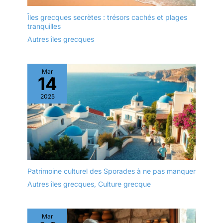
Îles grecques secrètes : trésors cachés et plages
tranquilles
Autres îles grecques
Mar
14
2025
Patrimoine culturel des Sporades à ne pas manquer
Autres îles grecques
,
Culture grecque
Mar