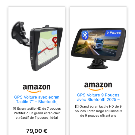
GPS Voiture 9 Pouces
GPS Voiture avec écran
avec Bluetooth 2025 –
Tactile 7" – Bluetooth,
Navigation Europe, Mises
Cartes Europe, Mises à
1️⃣ Grand écran tactile HD de 9
à Jour Gratuites, Alerte
1️⃣ Écran tactile HD de 7 pouces
Jour Gratuites, Alertes
pouces Écran large et lumineux
de Vitesse, Guidage
Profitez d’un grand écran clair
Radar, Assistance Vocale,
de 9 pouces offrant une
Vocal, Compatible
et réactif de 7 pouces, idéal
Adapté Camions et
excellente visibilité, même en
Camion & Camping-Car
pour une lecture facile des
Camping-Cars
plein soleil. Interface fluide et
cartes et des instructions.
ergonomique pour une lecture
79,00 €
Interface intuitive, adaptée aux
claire des cartes et des