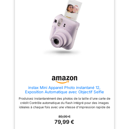
moindres détails, ce qui en fait
entre photo, vidéo, rafale, time-
un choix idéal pour les
lapse, capture de sourire, slow
créateurs de contenu sur
motion, détection de mouvement
YouTube et TikTok 【Transfert
et réglages. Cet appareil photo
WiFi Rapide et Fonction
numérique est simple à utiliser
Webcam】Équipé du WiFi
pour les enfants, adolescents et
intégré et de l'application «
adultes, idéal pour la création
Viipulse » pour iOS et Android,
de contenu, le vlog et le
cet appareil photo permet de
caméscope maison. Détection
transférer photos et vidéos vers
de visage & 20 filtres créatifs:
votre smartphone en quelques
Grâce à la détection de visage
secondes pour un partage
et à 20 filtres, les photos et
instantané sur les réseaux
vidéos prennent un aspect
sociaux. Grâce à une connexion
unique. Que ce soit pour une
USB à un ordinateur, il peut
caméra compacte, un appareil
également être utilisé comme
pour enfants ou un pocket
webcam HD, idéale pour les
appareil photo pour les
appels vidéo, les diffusions en
créateurs, cet appareil inspire
direct, les réunions en ligne et
immédiatement à partager ses
les cours à distance 【Écran
photos et vidéos. Batterie
instax Mini Appareil Photo instantané 12,
Rabattable 3,5" à 180° et
1500mAh & Carte mémoire
Exposition Automatique avec Objectif Selfie
Autofocus Précis】L’écran
32GB: Cet appareil photo
intégré, Violet Lilas
rabattable de 3,5 pouces à 180°
numérique est livré avec une
Produisez instantanément des photos de la taille d'une carte de
de l’appareil photo numérique
batterie rechargeable de
crédit Contrôle automatique du flash intégré pour des images
8K vous permet de visualiser
1500mAh et une carte mémoire
idéales à chaque fois avec une vitesse d'impression rapide de
votre cadrage en temps réel,
de 32GB. Profitez de longues
5 secondes Utilise tous les mini films instax - Taille
facilitant ainsi la composition de
sessions de vidéo 4K, de
d'impression : 54 (l) x 86 (H) - Image : 46 (l) x 62 (H) mm
89,99 €
vos selfies et vlogs. L’autofocus
photos et de vlogs sans
79,99 €
haute vitesse verrouille le sujet
interruption. Un kit complet prêt
en quelques millisecondes et
à l’emploi pour les débutants,