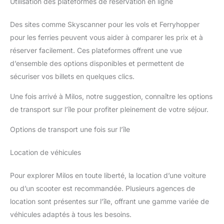
Utilisation des plateformes de réservation en ligne
commencer à capturer des
moments immédiatement et de
profiter d’un temps de prise de
Des sites comme Skyscanner pour les vols et Ferryhopper
vue prolongé. Pour toute
question, notre service client
pour les ferries peuvent vous aider à comparer les prix et à
répond sous 24 heures
réserver facilement. Ces plateformes offrent une vue
d’ensemble des options disponibles et permettent de
sécuriser vos billets en quelques clics.
Une fois arrivé à Milos, notre suggestion, connaître les options
de transport sur l’île pour profiter pleinement de votre séjour.
Options de transport une fois sur l’île
Location de véhicules
Pour explorer Milos en toute liberté, la location d’une voiture
ou d’un scooter est recommandée. Plusieurs agences de
location sont présentes sur l’île, offrant une gamme variée de
véhicules adaptés à tous les besoins.