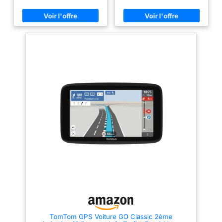
conducteurs de voitures,
instructions de conduite. 2️⃣
camions et camping-cars. 2️⃣
Connexion Bluetooth mains
Cartes d’Europe préinstallées +
libres Équipé de la fonction
mises à jour gratuites à vie Le
Bluetooth pour passer et
GPS est livré avec les cartes
recevoir des appels en toute
complètes de 52 pays
sécurité sans quitter la route
européens. Téléchargez
des yeux. Connexion stable
gratuitement les mises à jour via
avec votre smartphone pour une
PC, sans frais supplémentaires.
conduite plus pratique et sûre.
Routes, limitations de vitesse et
3️⃣ Cartes d’Europe
POI toujours à jour. 3️⃣ Alerte de
préinstallées + mises à jour
vitesse et points d’intérêt (POI)
gratuites à vie Cartes détaillées
Le système vous avertit en cas
de 52 pays européens incluses.
de dépassement de vitesse et
Téléchargement gratuit des
affiche les stations-service,
mises à jour à vie via ordinateur
restaurants, parkings et aires
– routes, radars et points
de repos à proximité.
d’intérêt toujours à jour 4️⃣
Conduisez plus sereinement
Guidage vocal intelligent et
avec des informations précises
alertes de vitesse Instructions
et en temps réel. 4️⃣ Guidage
vocales précises en français
vocal intelligent et multilingue
avec annonce des rues,
Instructions vocales claires en
limitations de vitesse et alertes
français (et autres langues
de dépassement. Navigation
disponibles), avec annonce des
fluide et sans stress sur tous
noms de rues, alertes de virage
vos trajets 5️⃣ Compatible
et distance. Conduite plus sûre
voiture, camion et camping-car
sans quitter la route des yeux.
Modes de navigation
5️⃣ Conçu pour voiture, camion
personnalisés selon le type de
et camping-car Plusieurs
véhicule. Entrez les dimensions
TomTom GPS Voiture GO Classic 2ème
modes de navigation selon le
et le poids pour obtenir des