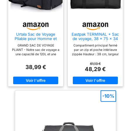
Urtala Sac de Voyage
Eastpak TERMINAL + Sac
Pliable pour Homme et
de voyage, 38 x 75 x 34
Femme, 120L Grand Sac
cm, 96 L - Black (Noir)
GRAND SAC DE VOYAGE
Compartiment principal fermé
Voyage
PLIANT - Notre sac de voyage a
par un zip et poche intérieure
une capacité de 120L et une
zippée Hauteur : 38 cm, largeur
taille étendue de 85 x 40 x 35
: 75 cm, profondeur : 34 cm
cm. Vous serez surpris de la
Fabriqué en polyester résistant
61,13 €
38,99 €
quantité de choses qu'il peut
Bandoulière amovible et
48,29 €
transporter, même plus que
ajustable et poignées latérales
votre valise extra-large, mais il
Boucle de transport rembourrée
est léger, seulement 0,9 kg,
facile à utiliser en déplacement
seulement 1/6 d'une valise. Et il
est également très pratique à
transporter, car il peut être plié
-10%
en une taille de 36 x 25 cm.
Vous aurez besoin d'un tel sac
d'urgence fourre-tout parfait, et
commencez votre expérience
de voyage léger!
CONCEPTIONS DÉTAILLÉES -
La conception du compartiment
à chaussures avec 2 évents