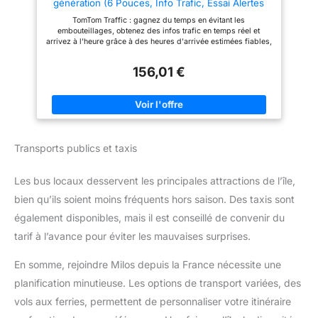
génération (6 Pouces, Info Trafic, Essai Alertes
type de véhicule : poids lourd,
itinéraires sûrs et adaptés à
des Zones de Danger, Cartes EU, Mise à Jour Via
utilitaire, camping-car ou
votre véhicule.
TomTom Traffic : gagnez du temps en évitant les
WiFi, Guidage sur Changement de Voie, Fixation
voiture. Paramétrez la taille, le
embouteillages, obtenez des infos trafic en temps réel et
Reversible Intégrée)
poids et la vitesse maximale
arrivez à l'heure grâce à des heures d'arrivée estimées fiables,
pour un itinéraire sûr et adapté.
étayés par des données de premier plan sur le trafic. Mises à
jour des cartes d'Europe TomTom , obtenez les dernières infos
156,01 €
trafic grâce aux mises à jour mensuelles des cartes pour éviter
les mauvaises surprises. Naviguez facilement en tenant
compte des routes fermées et autres désagréments. Écran clair
et réactif, profitez d'un écran tactile capacitif 6" pouces
interactif, offrant une résolution d'écran supérieure à celle des
générations précédentes. Ne manquez jamais un virage ou une
alerte grâce à un écran clair et lumineux. Alertes des zones de
Transports publics et taxis
danger inclus pendant 3 mois, respectez les limitations de
vitesse grâce à des notifications en direct et voyager en toute
sécurité ; après les 3 premiers mois, abonnez-vous pour
Les bus locaux desservent les principales attractions de l’île,
continuer à recevoir les alertes. Mises à jour via Wi-Fi, aucun
ordinateur nécessaire : installez des mises à jour
bien qu’ils soient moins fréquents hors saison. Des taxis sont
cartographiques et logicielles directement depuis votre
TomTom GO Classic, grâce à la connectivité Wi-Fi intégrée.
également disponibles, mais il est conseillé de convenir du
tarif à l’avance pour éviter les mauvaises surprises.
En somme, rejoindre Milos depuis la France nécessite une
planification minutieuse. Les options de transport variées, des
vols aux ferries, permettent de personnaliser votre itinéraire