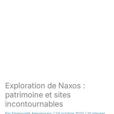
Exploration de Naxos :
patrimoine et sites
incontournables
Par
Emanouella Alexopoulou
/
24 octobre 2025
/
10 minutes