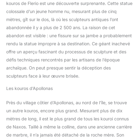
téléphone est compatible avec les téléphones 3,5 "- 7,2"
kouros de Flerio est une découverte surprenante. Cette statue
(iPhone, Samsung, Huawei, Xiaomi, etc.) Avec un port de botte
froide pour installer microphone ou lampe de complément.
colossale d’un jeune homme nu, mesurant plus de cinq
Équipé d'une télécommande sans fil, il vous permet de prendre
mètres, gît sur le dos, là où les sculpteurs antiques l’ont
des photos dans un rayon de 10 m
abandonnée il y a plus de 2 500 ans. La raison de cet
abandon est visible : une fissure sur sa jambe a probablement
rendu la statue impropre à sa destination. Ce géant inachevé
offre un aperçu fascinant du processus de sculpture et des
défis techniques rencontrés par les artisans de l’époque
archaïque. On peut presque sentir la déception des
sculpteurs face à leur œuvre brisée.
Les kouros d’Apollonas
Près du village côtier d’Apollonas, au nord de l’île, se trouve
un autre kouros, encore plus grand. Mesurant plus de dix
mètres de long, il est le plus grand de tous les kouroi connus
de Naxos. Taillé à même la colline, dans une ancienne carrière
de marbre, il n’a jamais été détaché de la roche mère. Son