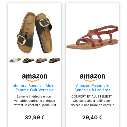
chetoria Sandales Mules
Amazon Essentials
Femme Cuir Véritable
Sandales à Lanières
Semelle Liège Boucle
Décontractées Femme,
Semelle intérieure en cuir
CONFORT ET AJUSTEMENT :
Brun 39
Havane, 39.5 EU
véritable respirante et douce
Ces sandales à lanière sont
offrant un confort supérieur et
dotées d'une bride de cheville
une sensation naturelle pour vos
ajustable avec élastique caché,
pieds tout au long de la journée
d'une semelle intérieure
32,99 €
29,40 €
Design élégant avec une
rembourrée en mousse de latex
grande boucle métallique dorée
pour plus de confort et d'une
réglable pour un ajustement
semelle extérieure souple et