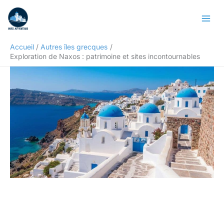
Aller
Rechercher
au
contenu
Accueil
Autres îles grecques
Exploration de Naxos : patrimoine et sites incontournables