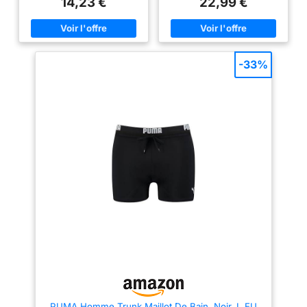
14,23 €
22,99 €
Conception Réfléchie: Cordon
de plage Taille réglable, bande
de serrage à la taille pour un
élastique avec cordon de
meilleur ajustement et une plus
serrage, étirement de 5 à 8 cm
grande sécurité. La doublure
possible, détente et confort,
douce à l'avant protège mieux
facile à serrer, ne vous
vos parties intimes. Résistance
inquiétez pas de tomber le
-33%
au Chlore: Excellente résistance
pantalon Poche latérale
à l'eau chlorée, prolongeant
pratique, deux poches en maille
efficacement la durée de vie de
avec fermeture éclair qui
votre shorts de bain homme.
permettent de drainer l'eau,
Confort Optimal: Notre boxer de
également pratique pour les
bain profilé est très extensible,
petites choses, pour éviter de
il épouse la peau et offre un
les perdre Slip intérieur en
soutien confortable, pour que
maille, toutes les coutures sont
vous puissiez profiter de votre
ourlées, respirant et à séchage
baignade sans vous sentir
rapide, doux, sans frottement ni
gêné. Haute Qualité: Coutures
irritation Design sportif,
plates pour un confort inégalé.
matériau légèrement élastique
Les coutures serrées résistent à
et petite fente, mouvement libre
l'usure.
pendant le sport, idéal pour les
sports de plage. Lavable en
machine.Suggestion de taille: Si
vous portez habituellement M
(EU), veuillez choisir L. Si vous
avez besoin de plus
d'informations, consultez le
tableau des tailles dans la
description.
PUMA Homme Trunk Maillot De Bain, Noir, L EU