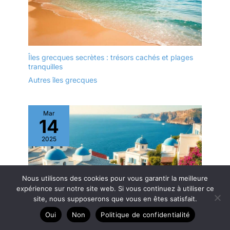
Îles grecques secrètes : trésors cachés et plages
tranquilles
Autres îles grecques
Mar
14
2025
Nous utilisons des cookies pour vous garantir la meilleure
expérience sur notre site web. Si vous continuez à utiliser ce
site, nous supposerons que vous en êtes satisfait.
Oui
Non
Politique de confidentialité
Patrimoine culturel des Sporades à ne pas manquer
Autres îles grecques
,
Culture grecque