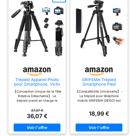
Trépied Appareil Photo
GRIFEMA Trépied
pour Smartphone, Victiv
Smartphone Pied
185cm Trépied Caméra
Appareil Photo, 140 cm
【Conception Unique de la Tête
【Compatibilité Universelle】 -
Aluminium Tripod
Rotative Détachable】 Le
Le trépied pour téléphone
trépied prend en charge le
mobile GRIFEMA GB1001 est
panoramique à 360 °, le
compatible avec des appareils
mouvement vertical à 180 °
allant jusqu'à 3,58" (91 mm) de
37,97 €
18,99 €
(dévissez la poignée dans le
largeur. Le filetage standard de
36,07 €
sens inverse des aiguilles
1/4” est compatible avec la
d'une montre) et la prise de vue
plupart des téléphones et
latérale à 90 °. La tête rotative à
caméras compacts, y compris
trois voies peut être démontée
iPhone, Samsung, Huawei,