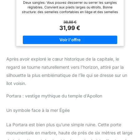
Deux sangles: Vous pouvez desserrer ou serrer les sangles
réglables. Convient aux pieds larges ou étroits. Bonne
structure: des semelles confortables en liège et des semelles
rembourrées garantissent que vos pieds restent détendus
après une longue journée de randonnée. Confort: le design
38,88 €
peep Toe est parfait pour l'été. Durabilité: les lacets robustes
31,99 €
et les profils Eva Semelle extérieure chaussures durables.
Idéal pour de nombreuses occasions: Profitez de l'été avec
nos sandales confortables. Un excellent choix pour la plage, la
piscine et d'autres occasions de loisirs.
Après avoir exploré le cœur historique de la capitale, le
regard se tourne naturellement vers l’horizon, attiré par la
silhouette la plus emblématique de l’île qui se dresse sur un
îlot voisin.
Portara : vestige mythique du temple d’Apollon
Un symbole face à la mer Égée
La Portara est bien plus qu’une simple ruine. Cette porte
monumentale en marbre, haute de près de six mètres et large