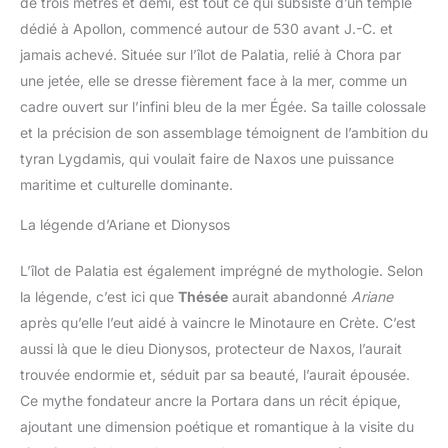
de trois mètres et demi, est tout ce qui subsiste d’un temple
dédié à Apollon, commencé autour de 530 avant J.-C. et
jamais achevé. Située sur l’îlot de Palatia, relié à Chora par
une jetée, elle se dresse fièrement face à la mer, comme un
cadre ouvert sur l’infini bleu de la mer Égée. Sa taille colossale
et la précision de son assemblage témoignent de l’ambition du
tyran Lygdamis, qui voulait faire de Naxos une puissance
maritime et culturelle dominante.
La légende d’Ariane et Dionysos
L’îlot de Palatia est également imprégné de mythologie. Selon
la légende, c’est ici que
Thésée
aurait abandonné
Ariane
après qu’elle l’eut aidé à vaincre le Minotaure en Crète. C’est
aussi là que le dieu Dionysos, protecteur de Naxos, l’aurait
trouvée endormie et, séduit par sa beauté, l’aurait épousée.
Ce mythe fondateur ancre la Portara dans un récit épique,
ajoutant une dimension poétique et romantique à la visite du