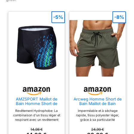
-5%
-8%
AMZSPORT Maillot de
Arcweg Homme Short de
Bain Homme Short de
Bain Maillot de Bain
Bain à Séchage Rapide
Homme Bermuda
Revêtement Hydrophobe: La
Imperméable et à séchage
Boxer de Plage avec
Séchage Rapide Garçons
combinaison d'un tissu léger et
rapide, tissu polyester léger,
Cordon de Serrage, Bleu
Court de Plage Natation
respirant avec un revêtement
grâce à sa particularité
Noir L
Casual avec Cordon
hydrophobe permet un séchage
hydrofuge, il sèche rapidement
Réglable Élastique Vert
plus rapide après un
à l'eau et convient pour tous les
14,98 €
24,99 €
M(EU)
entraînement de natation.
sports nautiques ou les activités