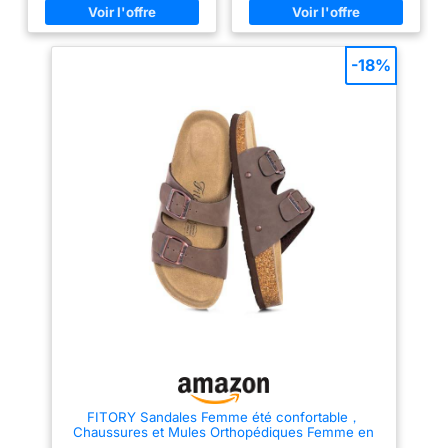
personnalisé et un style chic
durable. Disponible en largeurs
moderne adapté à toutes vos
régulières et larges. MATÉRIAU
tenues Support plantaire
: Les chaussures Amazon
ergonomique avec reliefs au
Essentials sont fabriquées à
-18%
bout à la voûte et au talon pour
partir de matériaux en cuir
un soutien optimal du pied et
alternatifs de haute qualité. Ce
une réduction de la fatigue en
modèle possède une tige en
marchant Semelle intermédiaire
similicuir et est entièrement
en liège naturel flexible et
doublé en faux daim. STYLE :
amortissante qui s'adapte à la
Chaque sandale est dotée d'une
forme de votre pied pour une
partie supérieure teintée avec
marche stable et une durabilité
un brunissage naturel pour une
accrue Semelle extérieure en
apparence riche et authentique
EVA antidérapante légère et
semblable à du cuir. DÉTAILS :
résistante offrant une excellente
Talon de 6,35 mm avec semelle
adhérence et une absorption
antidérapante. DESIGN : Pour
des chocs sur toutes les
jouer, en vacances ou
surfaces d'été
simplement pour profiter d'une
journée d'été, ces sandales
vous accompagnent du jour au
soir et peuvent être associées à
votre tenue Amazon Essentials
préférée.
FITORY Sandales Femme été confortable，
Chaussures et Mules Orthopédiques Femme en
Cuir，Lacet Reglable，Marron，Taille 39