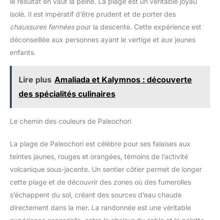
le résultat en vaut la peine. La plage est un véritable joyau
point lors des critiques ou des
isolé. Il est impératif d’être prudent et de porter des
déballages. Faites confiance à
l'autofocus rapide et fiable qui
chaussures fermées
pour la descente. Cette expérience est
vous permet de garder
facilement le contrôle à tout
déconseillée aux personnes ayant le vertige et aux jeunes
moment. UN RENDU
PROFESSIONNEL SANS
enfants.
RETOUCHE Mettez en valeur
vos contenus directement
depuis votre caméra grâce aux
Lire plus
Amaliada et Kalymnos : découverte
styles créatifs et aux profils
d'image pour les photos et les
des spécialités culinaires
vidéos. Que vous recherchiez
des teintes
cinématographiques, des
couleurs vives ou une base
Le chemin des couleurs de Paleochori
neutre pour un traitement
ultérieur, le ZV-E10 vous aide à
définir votre identité visuelle.
La plage de Paleochori est célèbre pour ses falaises aux
Grâce au bouton de flou
d'arrière-plan, vous pouvez
teintes jaunes, rouges et orangées, témoins de l’activité
également créer un arrière-plan
volcanique sous-jacente. Un sentier côtier permet de longer
d'aspect professionnel en un
seul clic. UN SON CLAIR, UNE
cette plage et de découvrir des zones où des fumerolles
IMPRESSION COMPLÈTE –
DIRECTEMENT À PARTIR DE
s’échappent du sol, créant des sources d’eau chaude
L'APPAREIL PHOTO Enregistrez
un son clair et naturel grâce au
directement dans la mer. La randonnée est une véritable
microphone directionnel à 3
capsules intégré. Parfait pour