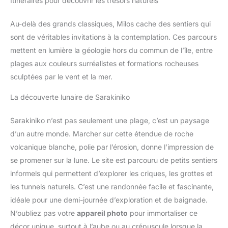
Itinéraires pour découvrir les trésors naturels
mousse de rembourrage aident à réduire la pression sur les
Fluchtrucksack,
épaules. La sangle de poitrine avec une boucle en sifflet vous
kampfrucksack, angelrucksack,
aide à fixer votre sac à dos en toute sécurité. Le sac à dos de
bushcraft rucksack,
Au-delà des grands classiques, Milos cache des sentiers qui
trekking et les bretelles ont des coutures renforcées, de sorte
Bergsteigerrucksack usw. Es
que le matériau ne se déchire pas facilement, même avec de
sont de véritables invitations à la contemplation. Ces parcours
kann als schönes Geschenk an
lourdes charges. 【Sac à dos de randonnée léger et pliable】
Familie und Freunde gegeben
mettent en lumière la géologie hors du commun de l’île, entre
Ce sac à dos de randonnée ne pèse que 0,55 kg, se plie
werden.
facilement dans sa propre poche pour le rangement et ne
plages aux couleurs surréalistes et formations rocheuses
mesure que 27 x 27 cm. Une fois déplié, le sac à dos a une
grande capacité de 40 litres et convient parfaitement à tous
sculptées par le vent et la mer.
vos ustensiles de voyage. Ce sac à dos peut être utilisé
comme sac à dos de randonnée, sac à dos de trekking, sac à
dos de voyage, sac à dos de ski et sac à dos de vélo.
La découverte lunaire de Sarakiniko
Sarakiniko n’est pas seulement une plage, c’est un paysage
d’un autre monde. Marcher sur cette étendue de roche
volcanique blanche, polie par l’érosion, donne l’impression de
se promener sur la lune. Le site est parcouru de petits sentiers
informels qui permettent d’explorer les criques, les grottes et
les tunnels naturels. C’est une randonnée facile et fascinante,
idéale pour une demi-journée d’exploration et de baignade.
N’oubliez pas votre
appareil photo
pour immortaliser ce
décor unique, surtout à l’aube ou au crépuscule lorsque la