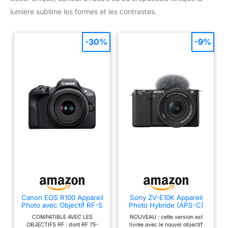
lumière sublime les formes et les contrastes.
-30%
-9%
Canon EOS R100 Appareil
Sony ZV-E10K Appareil
Photo avec Objectif RF-S
Photo Hybride (APS-C)
18-45mm F4.5-6.3 is
avec Objectif Power
COMPATIBLE AVEC LES
NOUVEAU : cette version est
STM, Appareil Photo
Zoom 16-50 mm f/3,5-
OBJECTIFS RF : dont RF 75-
livrée avec le nouvel objectif
Hybride APS-C,
5,6 II – écran orientable