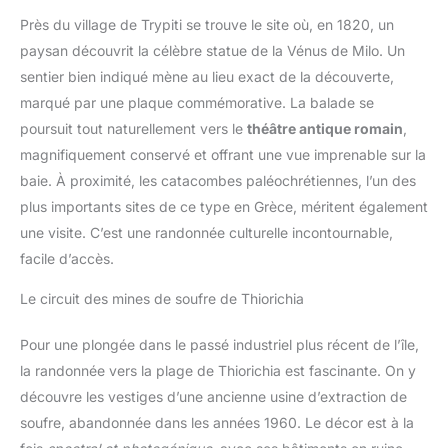
des photos et des vidéos et
contrôler l'appareil photo à
Près du village de Trypiti se trouve le site où, en 1820, un
distance via votre smartphone.
CONTENU DE LA LIVRAISON :
paysan découvrit la célèbre statue de la Vénus de Milo. Un
boîtier ZV-E10, objectif SEL1650
sentier bien indiqué mène au lieu exact de la découverte,
II avec capuchon et pare-soleil,
batterie NP-FW50, sans
marqué par une plaque commémorative. La balade se
chargeur (un chargeur USB de
1,5 A est recommandé), câble
poursuit tout naturellement vers le
théâtre antique romain
,
USB-C.
magnifiquement conservé et offrant une vue imprenable sur la
baie. À proximité, les catacombes paléochrétiennes, l’un des
plus importants sites de ce type en Grèce, méritent également
une visite. C’est une randonnée culturelle incontournable,
facile d’accès.
Le circuit des mines de soufre de Thiorichia
Pour une plongée dans le passé industriel plus récent de l’île,
la randonnée vers la plage de Thiorichia est fascinante. On y
découvre les vestiges d’une ancienne usine d’extraction de
soufre, abandonnée dans les années 1960. Le décor est à la