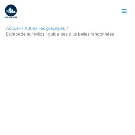
Aller
Rechercher
au
contenu
Accueil
Autres îles grecques
Escapade sur Milos : guide des plus belles randonnées