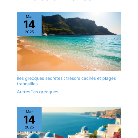
Mar
14
2025
Îles grecques secrètes : trésors cachés et plages
tranquilles
Autres îles grecques
Mar
14
2025