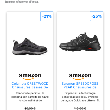
bonne réserve d’eau.
-21%
-25%
Columbia CRESTWOOD
Salomon SPEEDCROSS
Chaussures Basses De
PEAK Chaussures de
Randonnée Et Trekking
randonnée pour homme
Randonnée pénible : la
Fit précis: La technologie
Homme, Noir (Shark x
combinaison parfaite de haute
SensiFit associée au système
Columbia Grey), 44 EU
fonctionnalité et de
de laçage Quicklace offre un fit
performance, ce randonneur
précis et homogène, ajustable
polyvalent vous offrira des
en un instant. Protection tout-
80,00 €
110,00 €