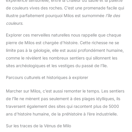
expérience sensorielle, entre la chaleur du sable et la palette
les enregistrements vocaux sur
de couleurs vives des roches. C’est une promenade facile qui
caméra ou les bruits ambiants.
Pour les utilisations en extérieur,
illustre parfaitement pourquoi Milos est surnommée
l’île des
vous pouvez ajouter une
bonnette anti-vent ou connecter
couleurs
.
un microphone externe via
l'entrée 3,5 mm ou la griffe
Explorer ces merveilles naturelles nous rappelle que chaque
multi-interface Sony, pour des
enregistrements audio
pierre de Milos est chargée d’histoire. Cette richesse ne se
professionnels pour les vidéos
et les diffusions en direct.
limite pas à la géologie, elle est aussi profondément humaine,
PARTAGEZ VOTRE CONTENU
comme le révèlent les nombreux sentiers qui sillonnent les
AUTOUR DE VOUS Pour une
transmission stable des
sites archéologiques et les vestiges du passé de l’île.
images, vous pouvez facilement
vous connecter à votre
smartphone via l'application
Parcours culturels et historiques à explorer
Creators. Pour les réunions en
ligne et le streaming, l'appareil
photo peut être converti en une
Marcher sur Milos, c’est aussi remonter le temps. Les sentiers
webcam 4K de haute qualité.
Connexion à l'iPhone : 1)
de l’île ne mènent pas seulement à des plages idylliques, ils
Téléchargez l'application Sony
traversent également des sites qui racontent plus de 5000
Creators depuis l'App Store. 2)
Activez le Bluetooth et le WiFi
ans d’histoire humaine, de la préhistoire à l’ère industrielle.
sur l'iPhone et l'appareil photo.
3) Connectez les appareils via
l'application. > Vous pouvez
Sur les traces de la Vénus de Milo
ensuite transférer directement