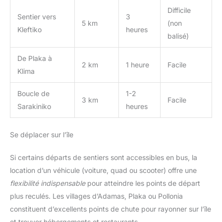
Difficile
Sentier vers
3
5 km
(non
Kleftiko
heures
balisé)
De Plaka à
2 km
1 heure
Facile
Klima
Boucle de
1-2
3 km
Facile
Sarakiniko
heures
Se déplacer sur l’île
Si certains départs de sentiers sont accessibles en bus, la
location d’un véhicule (voiture, quad ou scooter) offre une
flexibilité indispensable
pour atteindre les points de départ
plus reculés. Les villages d’Adamas, Plaka ou Pollonia
constituent d’excellents points de chute pour rayonner sur l’île
et trouver hébergements et restaurants.