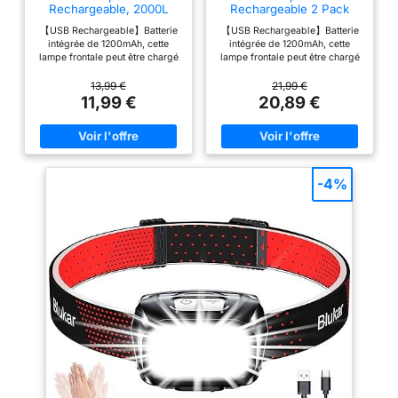
Rechargeable, 2000L
Rechargeable 2 Pack
Super Lumineux IPX5
2000L Super Lumineux
【USB Rechargeable】Batterie
【USB Rechargeable】Batterie
Étanche
IPX5 Étanche
intégrée de 1200mAh, cette
intégrée de 1200mAh, cette
lampe frontale peut être chargé
lampe frontale peut être chargé
via un câble USB inclus. Le
via un câble USB inclus. Le
phare puissant peut supporter
phare puissant peut supporter
13,99 €
21,99 €
des activités de plein air à long
des activités de plein air à long
11,99 €
20,89 €
terme après une charge
terme après une charge
complète, vous offrant une
complète, vous offrant une
durée d'éclairage plus longue
durée d'éclairage plus longue
et une expérience de charge
et une expérience de charge
plus détendue. 【8 Modes
plus détendue. 【8 Modes
d'éclairage avec Détecteur de
d'éclairage avec Détecteur de
-4%
Mouvement】Capteur de
Mouvement】Capteur de
mouvement intégré, appuyez
mouvement intégré, appuyez
sur 2 boutons pour changer de
sur 2 boutons pour changer de
modes différents. 5 Modes
modes différents. 5 Modes
d'éclairage conventionnels:
d'éclairage conventionnels:
XPG Blanche/COB
XPG Blanche/COB
Blanche/XPG+COB
Blanche/XPG+COB
Blanche/COB Rouge/COB
Blanche/COB Rouge/COB
Stroboscopique Rouge. 3
Stroboscopique Rouge. 3
Modes d'éclairage du capteur:
Modes d'éclairage du capteur:
XPG Blanche/COB
XPG Blanche/COB
Blanche/XPG+COB Blanche. La
Blanche/XPG+COB Blanche. La
capteur de gestes vous offre la
capteur de gestes vous offre la
commodité dont vous avez
commodité dont vous avez
besoin pour toute utilisation
besoin pour toute utilisation
dans l'obscurité. 【Réglable et
dans l'obscurité. 【Réglable et