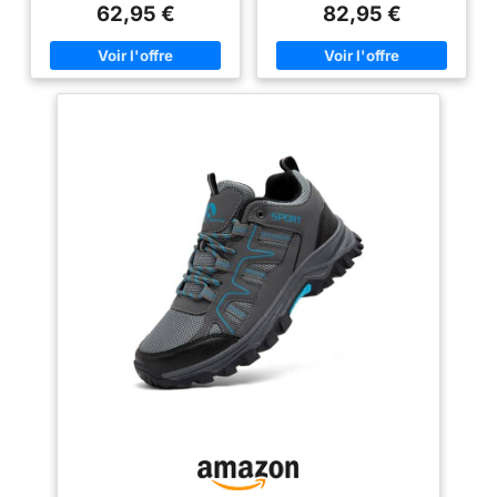
années de service confortable
terrain : Le pare-pierres et la
62,95 €
82,95 €
protection talon résistent aux
terrains les plus accidentés.
Adhérence active: Avec son
profil de crampons agressifs, le
Contagrip garantit une
adhérence performante sur tous
les types de surface et de
terrain. Protégez vos pieds
quelles que soient la distance
ou l’allure