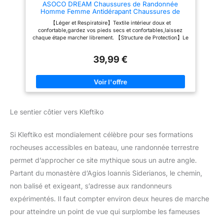
ASOCO DREAM Chaussures de Randonnée
Homme Femme Antidérapant Chaussures de
Trekking Respirant Chaussure de Marche,Gris,42
【Léger et Respiratoire】Textile intérieur doux et
EU
confortable,gardez vos pieds secs et confortables,laissez
chaque étape marcher librement. 【Structure de Protection】Le
capot des orteils des chaussures avec structure de protection
améliore la protection de vos pieds.Il peut empêcher vos
39,99 €
blessures aux orteils si vous frappez accidentellement une
pierre ou quelque chose de dur. 【Résistance aux
Glissements】La semelle est en caoutchouc léger,qui a une
poignée forte.Le motif unique sur la semelle a une grande
distance pour éviter les embouteillages. 【Occasion
Appropriée】Les chaussures de pointe sont le meilleur choix
pour la randonnée, la randonnée, les randonnées en ville, les
Le sentier côtier vers Kleftiko
voyages, l'escalade, le jogging, les sports de plein air, les
loisirs urbains, le travail, la conduite, le camping, etc.
【Garantie de Satisfaction】S'il y a un problème avec notre
Si Kleftiko est mondialement célèbre pour ses formations
produit, veuillez nous contacter pour la première fois.Nous
ferons de notre mieux pour vous aider dans les 24 heures.
rocheuses accessibles en bateau, une randonnée terrestre
permet d’approcher ce site mythique sous un autre angle.
Partant du monastère d’Agios Ioannis Siderianos, le chemin,
non balisé et exigeant, s’adresse aux randonneurs
expérimentés. Il faut compter environ deux heures de marche
pour atteindre un point de vue qui surplombe les fameuses