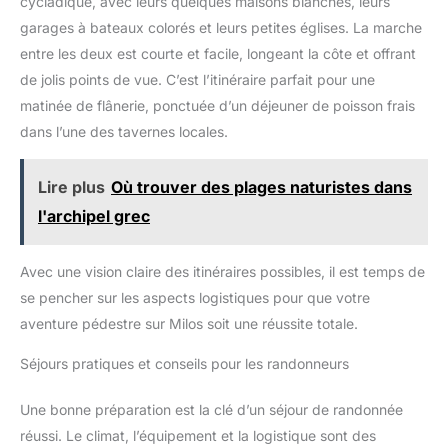
cycladique, avec leurs quelques maisons blanches, leurs
lampe XPG+COB/blanc. La lumière peut être allumée ou éteinte
garages à bateaux colorés et leurs petites églises. La marche
en agitant la main à 15 cm devant la lumière. 【Réglable et
Légère】La lampe frontale est réglable à 45°, vous permettant
entre les deux est courte et facile, longeant la côte et offrant
de concentrer la lumière là où vous en avez besoin. le bandeau
peut être ajustée en fonction de différentes tailles de tour de
de jolis points de vue. C’est l’itinéraire parfait pour une
tête, adaptée à toutes sortes de personnes, et peut également
être démonté, remplacé et nettoyé librement. La lampe est
matinée de flânerie, ponctuée d’un déjeuner de poisson frais
légère et robuste, facile à transporter partout et offre un confort
dans l’une des tavernes locales.
optimal. 【Étanche et Polyvalent】Niveau d'étanchéité IPX5,
garantissant une utilisation fiable même dans des conditions
humides, parfait pour des scénarios tels que le camping en
plein air, la randonnée, l'escalade, la pêche, le bricolage,
Lire plus
Où trouver des plages naturistes dans
l'exploration, la chasse, le chantier, la réparation automobile.
l'archipel grec
Avec une vision claire des itinéraires possibles, il est temps de
se pencher sur les aspects logistiques pour que votre
aventure pédestre sur Milos soit une réussite totale.
Séjours pratiques et conseils pour les randonneurs
Une bonne préparation est la clé d’un séjour de randonnée
réussi. Le climat, l’équipement et la logistique sont des