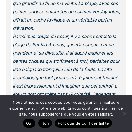
que grandir au fil de ma visite. La plage, avec ses
petites criques entourées de collines verdoyantes,
offrait un cadre idyllique et un véritable parfum
d’évasion.
Parmi mes coups de cœur, il y a sans conteste la
plage de Pachia Ammos, qui m’a conquis par sa
grandeur et sa diversité. J’ai adoré explorer les
petites criques qui s’offraient à moi, parfaites pour
une baignade tranquille loin de la foule. Le site
archéologique tout proche m’a également fasciné ;
il est impressionnant d’imaginer que cet endroit a
été un port prospère dans l’Antiquité. Cependant,
j’ai noté quelques petits bémols. Par exemple, la
Nous utilisons des cookies pour vous garantir la meilleure
expérience sur notre site web. Si vous continuez à utiliser ce
route pour y arriver est assez sinueuse et longue –
site, nous supposerons que vous en êtes satisfait.
je recommande de prévoir un bon moment de
Oui
Non
Politique de confidentialité
trajet. De plus, les quelques restaurants aux