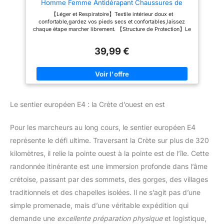
Homme Femme Antidérapant Chaussures de
Trekking Respirant Chaussure de Marche,Gris,42
【Léger et Respiratoire】Textile intérieur doux et
EU
confortable,gardez vos pieds secs et confortables,laissez
chaque étape marcher librement. 【Structure de Protection】Le
capot des orteils des chaussures avec structure de protection
améliore la protection de vos pieds.Il peut empêcher vos
39,99 €
blessures aux orteils si vous frappez accidentellement une
pierre ou quelque chose de dur. 【Résistance aux
Glissements】La semelle est en caoutchouc léger,qui a une
poignée forte.Le motif unique sur la semelle a une grande
distance pour éviter les embouteillages. 【Occasion
Appropriée】Les chaussures de pointe sont le meilleur choix
pour la randonnée, la randonnée, les randonnées en ville, les
Le sentier européen E4 : la Crète d’ouest en est
voyages, l'escalade, le jogging, les sports de plein air, les
loisirs urbains, le travail, la conduite, le camping, etc.
【Garantie de Satisfaction】S'il y a un problème avec notre
Pour les marcheurs au long cours, le sentier européen E4
produit, veuillez nous contacter pour la première fois.Nous
ferons de notre mieux pour vous aider dans les 24 heures.
représente le défi ultime. Traversant la Crète sur plus de 320
kilomètres, il relie la pointe ouest à la pointe est de l’île. Cette
randonnée itinérante est une immersion profonde dans l’âme
crétoise, passant par des sommets, des gorges, des villages
traditionnels et des chapelles isolées. Il ne s’agit pas d’une
simple promenade, mais d’une véritable expédition qui
demande une
excellente préparation physique
et logistique,