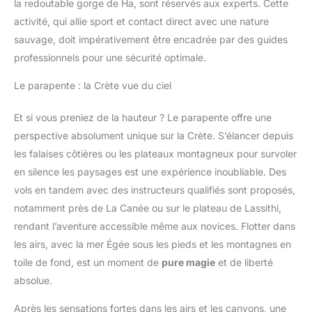
la redoutable gorge de Ha, sont réservés aux experts. Cette
idéal pour toutes vos
configurations et aventures
activité, qui allie sport et contact direct avec une nature
nautiques avec une modularité
totale.
sauvage, doit impérativement être encadrée par des guides
professionnels pour une sécurité optimale.
Le parapente : la Crète vue du ciel
Et si vous preniez de la hauteur ? Le parapente offre une
perspective absolument unique sur la Crète. S’élancer depuis
les falaises côtières ou les plateaux montagneux pour survoler
en silence les paysages est une expérience inoubliable. Des
vols en tandem avec des instructeurs qualifiés sont proposés,
notamment près de La Canée ou sur le plateau de Lassithi,
rendant l’aventure accessible même aux novices. Flotter dans
les airs, avec la mer Égée sous les pieds et les montagnes en
toile de fond, est un moment de
pure magie
et de liberté
absolue.
Après les sensations fortes dans les airs et les canyons, une