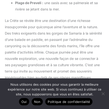
Plage de Preveli :
une oasis avec sa palmeraie et sa
rivière se jetant dans la mer.
La Crète se révèle être une destination d’une richesse
insoupçonnée pour quiconque aime l’aventure et la nature.
Des treks exigeants dans les gorges de Samaria à la sérénité
d’une balade en paddle, en passant par l’adrénaline du
canyoning ou la découverte des fonds marins, l’île offre une
palette d’activités infinie. Chaque journée peut être une
nouvelle exploration, une nouvelle façon de se connecter à
ses paysages grandioses et à sa culture vibrante. C’est une
terre qui invite au mouvement et promet des souvenirs
impérissables bien au-delà de ses plages magnifiques.
Nous utilisons des cookies pour vous garantir la meilleure
expérience sur notre site web. Si vous continuez à utiliser ce
site, nous supposerons que vous en êtes satisfait.
Oui
Non
Politique de confidentialité