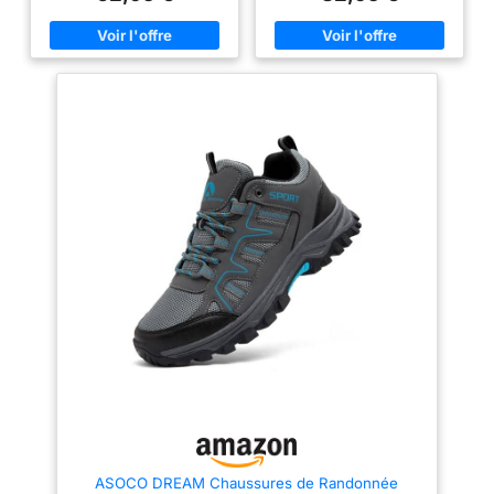
protection talon résistent aux
terrains les plus accidentés.
Adhérence active: Avec son
profil de crampons agressifs, le
Contagrip garantit une
adhérence performante sur tous
les types de surface et de
terrain. Protégez vos pieds
quelles que soient la distance
ou l’allure
ASOCO DREAM Chaussures de Randonnée