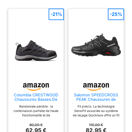
-21%
-25%
Columbia CRESTWOOD
Salomon SPEEDCROSS
Chaussures Basses De
PEAK Chaussures de
Randonnée Et Trekking
randonnée pour homme
Randonnée pénible : la
Fit précis: La technologie
Homme, Noir (Shark x
combinaison parfaite de haute
SensiFit associée au système
Columbia Grey), 44 EU
fonctionnalité et de
de laçage Quicklace offre un fit
performance, ce randonneur
précis et homogène, ajustable
polyvalent vous offrira des
en un instant. Protection tout-
80,00 €
110,00 €
années de service confortable
terrain : Le pare-pierres et la
62,95 €
82,95 €