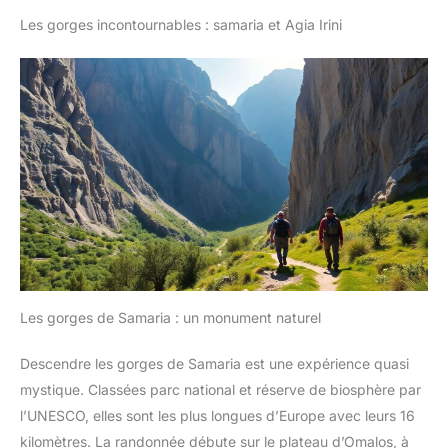
contient suffisamment d'eau pour les longues randonnées, les
Les gorges incontournables : samaria et Agia Irini
voyages en voiture ou les journées de travail chargées. Son
goulot large vous permet d'ajouter facilement de l'eau à
l'extérieur ou de la remplir rapidement au robinet. Étanchéité et
aventure - Conçue avec un couvercle étanche, une poignée
durable et une prise antidérapante, cette bouteille d'eau résiste
aux sentiers accidentés, aux sacs de sport et aux porte-
gobelets de voiture. Profitez d'une hydratation pure pour la
randonnée, le camping ou les trajets quotidiens.
Les gorges de Samaria : un monument naturel
Descendre les gorges de Samaria est une expérience quasi
mystique. Classées parc national et réserve de biosphère par
l’UNESCO, elles sont les plus longues d’Europe avec leurs 16
kilomètres. La randonnée débute sur le plateau d’Omalos, à